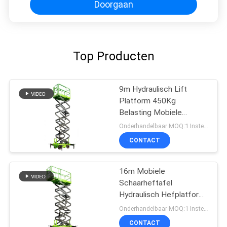
Doorgaan
Top Producten
9m Hydraulisch Lift
Platform 450Kg
Belasting Mobiele
Scheren Lift
Onderhandelbaar MOQ:1 Instellen
CONTACT
16m Mobiele
Schaarheftafel
Hydraulisch Hefplatform
Met Uitschuifbaar
Onderhandelbaar MOQ:1 Instellen
Platform
CONTACT