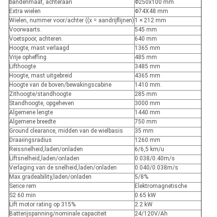
bandenmaat, achteraan
Φ250x100 mm
Extra wielen
Φ74X48 mm
Wielen, nummer voor/achter ((x = aandrijflijnen)
1 × 212 mm
Voorwaarts.
545 mm
Voetspoor, achteren.
640 mm
Hoogte, mast verlaagd
1365 mm
Vrije opheffing
485 mm
Lifthoogte
3485 mm
Hoogte, mast uitgebreid
4365 mm
Hoogte van de boven/bewakingscabine
1410 mm.
Zithoogte/standhoogte
285 mm
Standhoogte, opgeheven
3000 mm
Algemene lengte
1440 mm
Algemene breedte
750 mm
Ground clearance, midden van de wielbasis
35 mm
Draaiingsradius
1260 mm
Reissnelheid,laden/onladen
6/6,5 km/u
Liftsnelheid,laden/onladen
0.038/0.40m/s
Verlaging van de snelheid,laden/onladen
0.040/0.038m/s
Max.gradeability,laden/onladen
5/8%
Serice rem
Elektromagnetische
S2 60 min
0.65 kW
Lift motor rating op 315%
2.2 kW
Batterijspanning/nominale capaciteit
24/120V/Ah