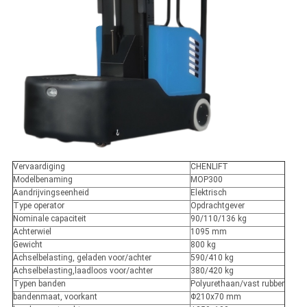
Vervaardiging
CHENLIFT
Modelbenaming
MOP300
Aandrijvingseenheid
Elektrisch
Type operator
Opdrachtgever
Nominale capaciteit
90/110/136 kg
Achterwiel
1095 mm
Gewicht
800 kg
Achselbelasting, geladen voor/achter
590/410 kg
Achselbelasting,laadloos voor/achter
380/420 kg
Typen banden
Polyurethaan/vast rubber
bandenmaat, voorkant
Φ210x70 mm