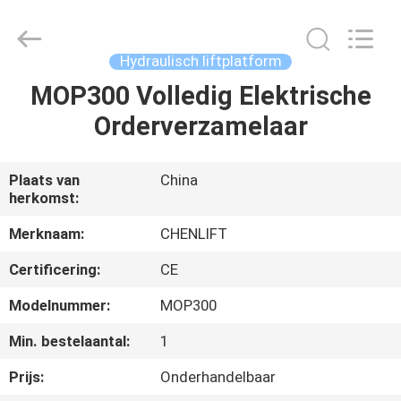
(SUZHOU)
MACHINERY
CO
LTD.
All
Hydraulisch liftplatform
Rights
Reserved.
MOP300 Volledig Elektrische
HUIS
Orderverzamelaar
PRODUCTEN
Plaats van
China
herkomst:
OVER
ONS
Merknaam:
CHENLIFT
Certificering:
CE
FABRIEKSTOCHT
Modelnummer:
MOP300
Min. bestelaantal:
1
KWALITEITSCONTROLE
Prijs:
Onderhandelbaar