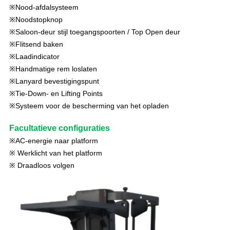
※Nood-afdalsysteem
※
Noodstopknop
※Saloon-deur stijl toegangspoorten / Top Open deur
※Flitsend baken
※Laadindicator
※Handmatige rem loslaten
※Lanyard bevestigingspunt
※Tie-Down- en Lifting Points
※Systeem voor de bescherming van het opladen
Facultatieve configuraties
※
AC-energie naar platform
※ Werklicht van het platform
※ Draadloos volgen