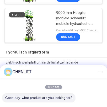
9000 mm Hoogte
mobiele schaarlift
mobiele hydraulische
liftplatform voor het
Onderhandelbaar MOQ:1 Instellen
reinigen
CONTACT
Hydraulisch liftplatform
Elektrisch werkplatform in de lucht zelfrijdende
schaarheftafel
CHENLIFT
10m Hydraulisch Lift Platform Elektrisch zelfrijdend schaarlift
met uitbreidingsplatform 450Kg Belasting
8:27 AM
10 meter hydraulische hefplatform aluminium hoogwerker
dubbele mast
Good day, what product are you looking for?
populaire categorieën
Alle