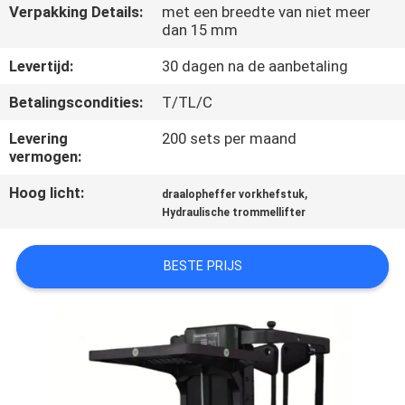
NEEM
Verpakking Details:
met een breedte van niet meer
dan 15 mm
CONTACT
MET
Levertijd:
30 dagen na de aanbetaling
ONS
Betalingscondities:
T/TL/C
OP
Levering
200 sets per maand
vermogen:
NIEUWS
Hoog licht:
,
draalopheffer vorkhefstuk
Hydraulische trommellifter
VRAAG
BESTE PRIJS
EEN
OFFERTE
SITEMAP