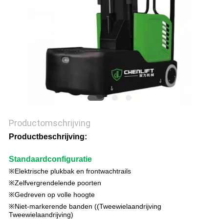
PRIVACYBELEID
Productomschrijving
Productbeschrijving
:
Standaardconfiguratie
※Elektrische plukbak en frontwachtrails
※Zelfvergrendelende poorten
※Gedreven op volle hoogte
※Niet-markerende banden ((Tweewielaandrijving
Tweewielaandrijving)