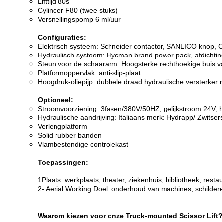
Lifttijd 80s
Cylinder F80 (twee stuks)
Versnellingspomp 6 ml/uur
Configuraties:
Elektrisch systeem: Schneider contactor, SANLICO knop, 
Hydraulisch systeem: Hycman brand power pack, afdichtin
Steun voor de schaararm: Hoogsterke rechthoekige buis
Platformoppervlak: anti-slip-plaat
Hoogdruk-oliepijp: dubbele draad hydraulische versterker 
Optioneel:
Stroomvoorziening: 3fasen/380V/50HZ; gelijkstroom 24V;
Hydraulische aandrijving: Italiaans merk: Hydrapp/ Zwitse
Verlengplatform
Solid rubber banden
Vlambestendige controlekast
Toepassingen:
1Plaats: werkplaats, theater, ziekenhuis, bibliotheek, restau
2- Aerial Working Doel: onderhoud van machines, schilde
Waarom kiezen voor onze Truck-mounted Scissor Lift