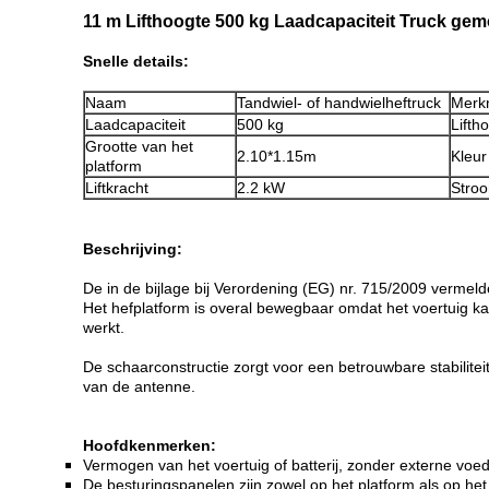
11 m Lifthoogte 500 kg Laadcapaciteit Truck gem
Snelle details:
Naam
Tandwiel- of handwielheftruck
Merk
Laadcapaciteit
500 kg
Lifth
Grootte van het
2.10*1.15m
Kleur
platform
Liftkracht
2.2 kW
Stroo
Beschrijving:
De in de bijlage bij Verordening (EG) nr. 715/2009 vermeld
Het hefplatform is overal bewegbaar omdat het voertuig k
werkt.
De schaarconstructie zorgt voor een betrouwbare stabilitei
van de antenne.
Hoofdkenmerken:
Vermogen van het voertuig of batterij, zonder externe voe
De besturingspanelen zijn zowel op het platform als op he