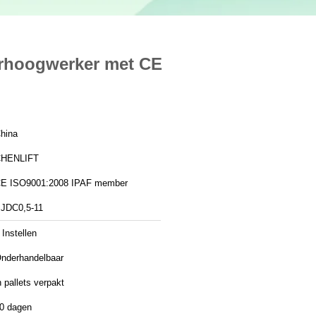
rhoogwerker met CE
hina
HENLIFT
CE ISO9001:2008 IPAF member
JDC0,5-11
 Instellen
nderhandelbaar
n pallets verpakt
0 dagen