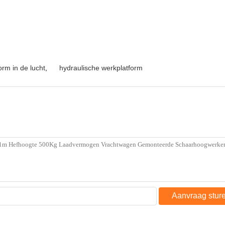
orm in de lucht
,
hydraulische werkplatform
Aanvraag stur