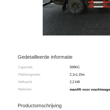
Gedetailleerde informatie
Capaciteit:
500KG
Platformgrootte:
2,1x1,15m
Hefkracht:
2,2 kW
Markeren:
manlift voor vrachtwag
Productomschrijving