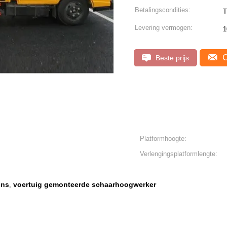
Betalingscondities:
T
Levering vermogen:
1
C
Beste prijs
Platformhoogte:
Verlengingsplatformlengte:
ens
voertuig gemonteerde schaarhoogwerker
,