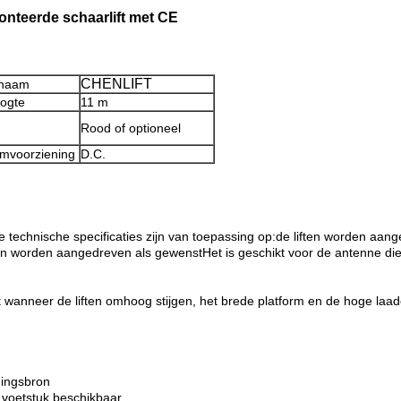
onteerde schaarlift met CE
CHENLIFT
naam
oogte
11 m
Rood of optioneel
mvoorziening
D.C.
e technische specificaties zijn van toepassing op:de liften worden aan
an worden aangedreven als gewenstHet is geschikt voor de antenne di
t wanneer de liften omhoog stijgen, het brede platform en de hoge laadc
dingsbron
t voetstuk beschikbaar