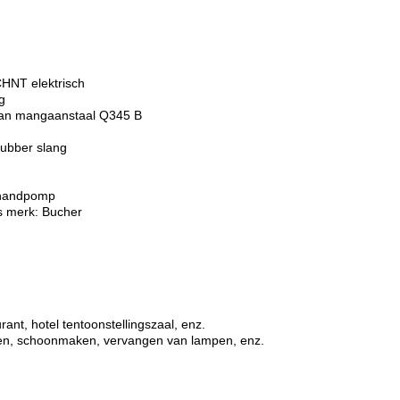
CHNT elektrisch
g
 van mangaanstaal Q345 B
rubber slang
 handpomp
rs merk: Bucher
rant, hotel tentoonstellingszaal, enz.
ren, schoonmaken, vervangen van lampen, enz.
?