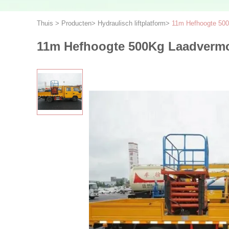
Thuis
>
Producten
>
Hydraulisch liftplatform
>
11m Hefhoogte 50
11m Hefhoogte 500Kg Laadverm