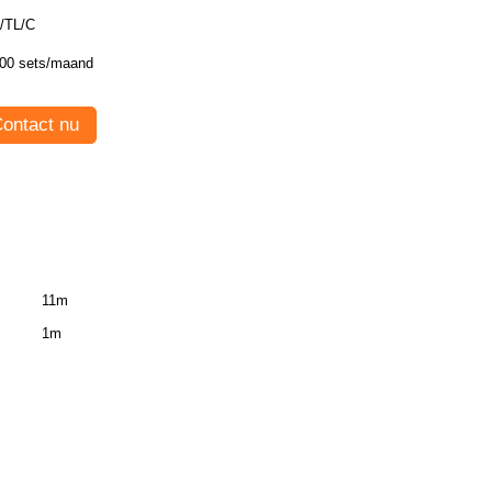
/TL/C
00 sets/maand
ontact nu
11m
1m