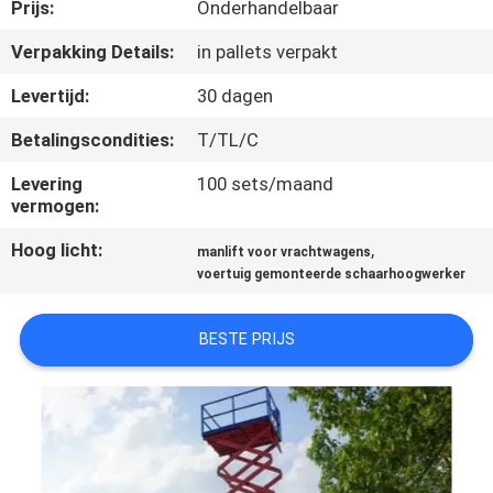
NEEM
Prijs:
Onderhandelbaar
CONTACT
Verpakking Details:
in pallets verpakt
MET
Levertijd:
30 dagen
ONS
Betalingscondities:
T/TL/C
OP
Levering
100 sets/maand
vermogen:
NIEUWS
Hoog licht:
,
manlift voor vrachtwagens
voertuig gemonteerde schaarhoogwerker
VRAAG
EEN
BESTE PRIJS
OFFERTE
SITEMAP