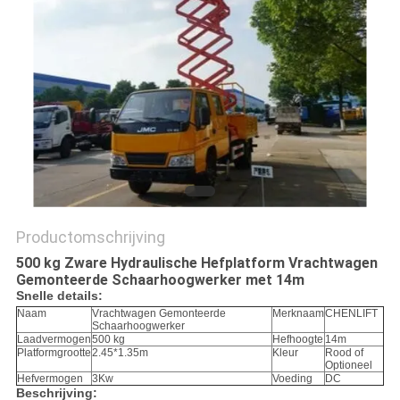
PRIVACYBELEID
Productomschrijving
500 kg Zware Hydraulische Hefplatform Vrachtwagen
Gemonteerde Schaarhoogwerker met 14m
Snelle details:
Naam
Vrachtwagen Gemonteerde
Merknaam
CHENLIFT
Schaarhoogwerker
Laadvermogen
500 kg
Hefhoogte
14m
Platformgrootte
2.45*1.35m
Kleur
Rood of
Optioneel
Hefvermogen
3Kw
Voeding
DC
Beschrijving: