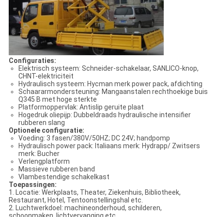
Configuraties:
Elektrisch systeem: Schneider-schakelaar, SANLICO-knop,
CHNT-elektriciteit
Hydraulisch systeem: Hycman merk power pack, afdichting
Schaararmondersteuning: Mangaanstalen rechthoekige buis
Q345 B met hoge sterkte
Platformoppervlak: Antislip geruite plaat
Hogedruk oliepijp: Dubbeldraads hydraulische intensifier
rubberen slang
Optionele configuratie:
Voeding: 3 fasen/380V/50HZ; DC 24V; handpomp
Hydraulisch power pack: Italiaans merk: Hydrapp/ Zwitsers
merk: Bucher
Verlengplatform
Massieve rubberen band
Vlambestendige schakelkast
Toepassingen:
1. Locatie: Werkplaats, Theater, Ziekenhuis, Bibliotheek,
Restaurant, Hotel, Tentoonstellingshal etc.
2. Luchtwerkdoel: machineonderhoud, schilderen,
schoonmaken, lichtvervanging etc.