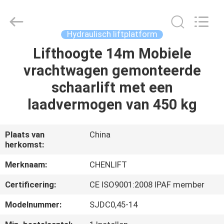
(SUZHOU)
MACHINERY
CO
LTD.
All
Hydraulisch liftplatform
Rights
Reserved.
Lifthoogte 14m Mobiele
HUIS
vrachtwagen gemonteerde
PRODUCTEN
schaarlift met een
laadvermogen van 450 kg
OVER
ONS
Plaats van
China
herkomst:
FABRIEKSTOCHT
Merknaam:
CHENLIFT
Certificering:
CE ISO9001:2008 IPAF member
KWALITEITSCONTROLE
Modelnummer:
SJDC0,45-14