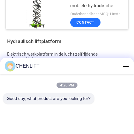
mobiele hydraulische
liftplatform voor het
Onderhandelbaar MOQ:1 Instellen
reinigen
CONTACT
Hydraulisch liftplatform
Elektrisch werkplatform in de lucht zelfrijdende
schaarheftafel
CHENLIFT
10m Hydraulisch Lift Platform Elektrisch zelfrijdend schaarlift
met uitbreidingsplatform 450Kg Belasting
4:20 PM
10 meter hydraulische hefplatform aluminium hoogwerker
dubbele mast
Good day, what product are you looking for?
populaire categorieën
Alle
Hydraulisch 
Zelfrijdende 
Liftplatform
Schaarhoogwerker