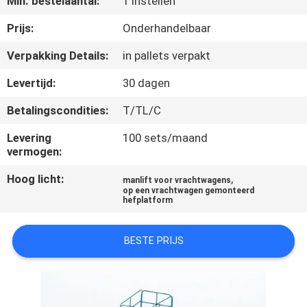
Min. bestelaantal:
1 Instellen
NEEM
CONTACT
Prijs:
Onderhandelbaar
MET
Verpakking Details:
in pallets verpakt
ONS
Levertijd:
30 dagen
OP
Betalingscondities:
T/TL/C
Levering
100 sets/maand
NIEUWS
vermogen:
Hoog licht:
,
manlift voor vrachtwagens
VRAAG
op een vrachtwagen gemonteerd
hefplatform
EEN
OFFERTE
BESTE PRIJS
SITEMAP