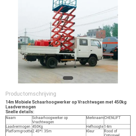
PRIVACYBELEID
Productomschrijving
14m Mobiele Schaarhoogwerker op Vrachtwagen met 450kg
Laadvermogen​
Snelle details:
Naam
Schaarhoogwerker op
Merknaam
CHENLIFT
Vrachtwagen
Laadvermogen
450Kg
Hefhoogte
14m
Platformgrootte
2.45*1.35m
Kleur
Rood of
Optioneel