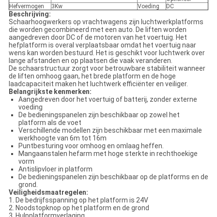
Hefvermogen
3Kw
Voeding
DC
Beschrijving:
Schaarhoogwerkers op vrachtwagens zijn luchtwerkplatforms
die worden gecombineerd met een auto. De liften worden
aangedreven door DC of de motoren van het voertuig. Het
hefplatform is overal verplaatsbaar omdat het voertuig naar
wens kan worden bestuurd. Het is geschikt voor luchtwerk over
lange afstanden en op plaatsen die vaak veranderen.
De schaarstructuur zorgt voor betrouwbare stabiliteit wanneer
de liften omhoog gaan, het brede platform en de hoge
laadcapaciteit maken het luchtwerk efficiënter en veiliger.
Belangrijkste kenmerken:
Aangedreven door het voertuig of batterij, zonder externe
voeding
De bedieningspanelen zijn beschikbaar op zowel het
platform als de voet
Verschillende modellen zijn beschikbaar met een maximale
werkhoogte van 6m tot 16m
Puntbesturing voor omhoog en omlaag heffen.
Mangaanstalen hefarm met hoge sterkte in rechthoekige
vorm
Antislipvloer in platform
De bedieningspanelen zijn beschikbaar op de platforms en de
grond.
Veiligheidsmaatregelen:
1. De bedrijfsspanning op het platform is 24V
2. Noodstopknop op het platform en de grond
3. Hulpplatformverlaging