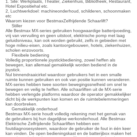
1. Site: Werkplaats, Theater, Ziekenhuis, Bibliotheek, Restaurant,
Hotel Expositiehal etc.
2, Luchtwerkdoel: machineonderhoud, schilderen, schoonmaken
etc
Waarom kiezen voor BestmaxZelfrijdende Schaarlift?
Stiller
Alle Bestmax MX-series gebruiken hoogwaardige batterijvoeding,
vrij van vervuiling en geen uitstoot, elektrische pomp met laag
geluidsniveau, kan ook worden gebruikt, zelfs in gebieden met
hoge milieu-eisen, zoals kantoorgebouwen, hotels, ziekenhuizen,
scholen enzovoorts.
Flexibele bediening
Volledig proportionele joystickbediening, zowel heffen als
bewegen, kan allemaal gemakkelijk worden bediend in de
joystick.
Nul binnendraaicirkel waardoor gebruikers het in een smalle
ruimte kunnen gebruiken en ook van positie kunnen veranderen.
MX-series hebben twee soorten bewegingssnelheid om snel te
bewegen en veilig te heffen. Alle schaarliften uit de MX-serie
hebben verlengde platforms waardoor de operator gemakkelijker
dicht bij de werkpunten kan komen en de ruimtebelemmeringen
kan doorbreken.
Gemakkelijk onderhoud
Bestmax MX
-serie
houdt volledig rekening met het gemak van
de gebruikers bij hun dagelijkse werkonderhoud. Alle Bestmax
Elektrische Zelfrijdende Schaarliften hebben een
foutdiagnosesysteem, waardoor de gebruiker de fout in één keer
kan vinden. De open bedieningskast en de batterijbox maken het