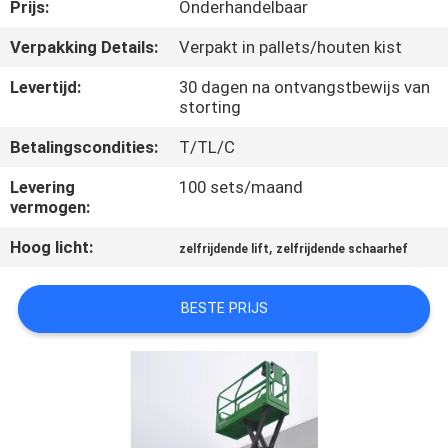
NEEM
Prijs:
Onderhandelbaar
CONTACT
Verpakking Details:
Verpakt in pallets/houten kist
MET
Levertijd:
30 dagen na ontvangstbewijs van
ONS
storting
OP
Betalingscondities:
T/TL/C
Levering
100 sets/maand
NIEUWS
vermogen:
Hoog licht:
,
zelfrijdende lift
zelfrijdende schaarhef
VRAAG
EEN
BESTE PRIJS
OFFERTE
SITEMAP