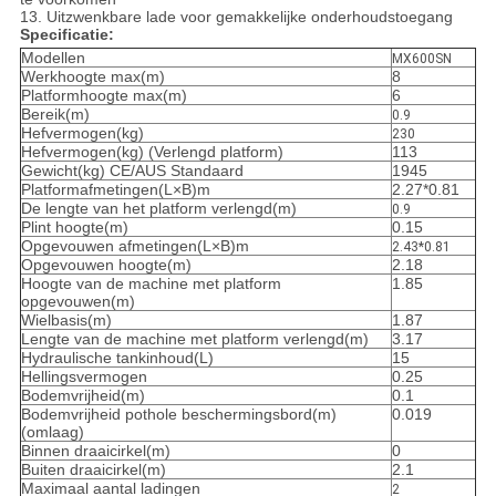
13. Uitzwenkbare lade voor gemakkelijke onderhoudstoegang
Specificatie:
Modellen
MX600SN
Werkhoogte max(m)
8
Platformhoogte max(m)
6
Bereik(m)
0.9
Hefvermogen(kg)
230
Hefvermogen(kg) (Verlengd platform)
113
Gewicht(kg) CE/AUS Standaard
1945
Platformafmetingen(L×B)m
2.27*0.81
De lengte van het platform verlengd(m)
0.9
Plint hoogte(m)
0.15
Opgevouwen afmetingen(L×B)m
2.43*0.81
Opgevouwen hoogte(m)
2.18
Hoogte van de machine met platform
1.85
opgevouwen(m)
Wielbasis(m)
1.87
Lengte van de machine met platform verlengd(m)
3.17
Hydraulische tankinhoud(L)
15
Hellingsvermogen
0.25
Bodemvrijheid(m)
0.1
Bodemvrijheid pothole beschermingsbord(m)
0.019
(omlaag)
Binnen draaicirkel(m)
0
Buiten draaicirkel(m)
2.1
Maximaal aantal ladingen
2