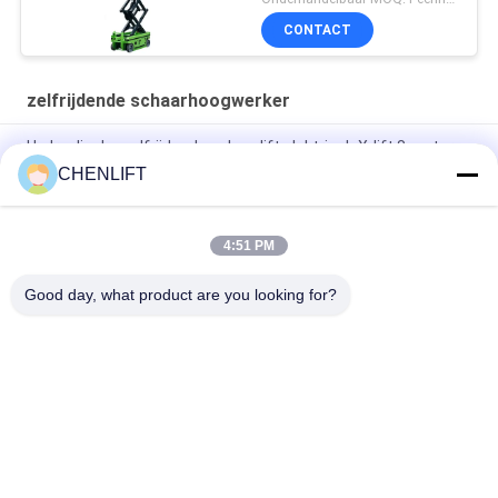
CONTACT
zelfrijdende schaarhoogwerker
Hydraulische zelfrijdende schaarlift elektrisch X-lift 8 meter
450 kg laadvermogen
CHENLIFT
6m platformhoogte zelfrijdende schaarlift met
verlengplatform
4:51 PM
MC1000 12 m werkhoogte Crawler zelfrijdende schaarhef
Good day, what product are you looking for?
populaire categorieën
Alle
Hydraulisch 
Zelfrijdende 
Liftplatform
Schaarhoogwerker
Mobiele Schaarlift
Mini Scissor Lift