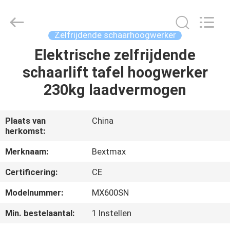
(SUZHOU)
MACHINERY
CO
LTD.
All
Zelfrijdende schaarhoogwerker
Rights
Reserved.
Elektrische zelfrijdende
HUIS
schaarlift tafel hoogwerker
PRODUCTEN
230kg laadvermogen
OVER
Plaats van
China
herkomst:
ONS
Merknaam:
Bextmax
FABRIEKSTOCHT
Certificering:
CE
Modelnummer:
MX600SN
KWALITEITSCONTROLE
Min. bestelaantal:
1 Instellen