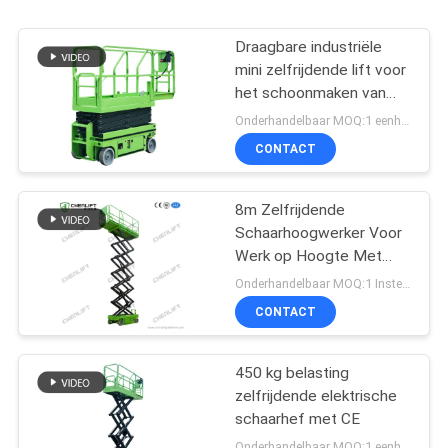
Draagbare industriële
mini zelfrijdende lift voor
het schoonmaken van
verf
Onderhandelbaar MOQ:1 eenheid
CONTACT
8m Zelfrijdende
Schaarhoogwerker Voor
Werk op Hoogte Met
230Kg Laadvermogen
Onderhandelbaar MOQ:1 Instellen
CONTACT
450 kg belasting
zelfrijdende elektrische
schaarhef met CE
Onderhandelbaar MOQ:1 eenheid