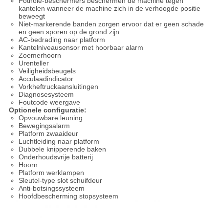
Pothole-beschermers beschermen de machine tegen
kantelen wanneer de machine zich in de verhoogde positie
beweegt
Niet-markerende banden zorgen ervoor dat er geen schade
en geen sporen op de grond zijn
AC-bedrading naar platform
Kantelniveausensor met hoorbaar alarm
Zoemerhoorn
Urenteller
Veiligheidsbeugels
Acculaadindicator
Vorkheftruckaansluitingen
Diagnosesysteem
Foutcode weergave
Optionele configuratie:
Opvouwbare leuning
Bewegingsalarm
Platform zwaaideur
Luchtleiding naar platform
Dubbele knipperende baken
Onderhoudsvrije batterij
Hoorn
Platform werklampen
Sleutel-type slot schuifdeur
Anti-botsingssysteem
Hoofdbescherming stopsysteem