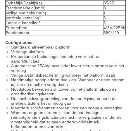
Opheftijd/Daaltijd(s)
35/25
Tractiesnelheid(km/h)
3
Veilige snelheid(km/h)
1
Verticale kanteling°
3
Laterale kanteling°
2
Stroombron
4*6V/225Ah
Bandenmaat
380*129
Configuraties:
Standaard afneembaar platform
Verlengd platform
Proportionele bedieningselementen voor hef- en
aandrijffuncties
Automatische 25Amp acculader levert sterke stroom voor het
voertuig
Veilige afstandsbescherming wanneer het platform daalt
Handmatige noodplatform daalklep. Wanneer er geen stroom
is, kan de machine veilig dalen.
Noodstops bevinden zich zowel op het platform als op de
grondbedieningskasten.
De snelheidsvergrendeling van de aandrijving beperkt de
snelheid tijdens het omhoog gaan
Meerdere schijfremmen zorgen voor een soepele vertraging
Wanneer er geen stroom is, kan de handmatige
remontgrendelingsfunctie de machine verplaatsen onder de
omstandigheid dat er geen andere vorkheftruck,
hefapparatuur enzovoorts is.