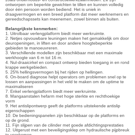
ontworpen om beperkte gewichten te tillen en kunnen volledig
door één persoon worden bediend. Het is uniek in
draagvermogen en een breed platform dat meer werknemers en
gereedschapssets kan meenemen, zowel binnen als buiten.
Belangrijkste kenmerken:
1. Uitrolbaar verlengplatform biedt meer werkruimte.
2. Netjes opvouwbare leuningen maken het gemakkelijk om door
deuropeningen, in liften en door andere hoogtebeperkte
gebieden te manoeuvreren.
3. Verschillende modellen zijn beschikbaar met een maximale
werkhoogte van 6 m tot 16 m.
4. Nul-draaicirkel en compact ontwerp bieden toegang in en rond
krappe werkgebieden.
5. 25% hellingsvermogen bij het rijden op hellingen.
6. On-board diagnose helpt operators om problemen snel op te
lossen en aanpassingen in het veld te maken om de uptime te
maximaliseren
7. Enkel verlengplatform biedt meer werkruimte.
8. Mangaanstalen hefarm met hoge sterkte en rechthoekige
vorm
9. Het antislipontwerp geeft de platforms uitstekende antislip
eigenschappen
10. De bedieningspanelen zijn beschikbaar op de platforms en
op de grond.
11. Fijn slijpen van de cilinder met goede afdichtingsprestaties
12. Uitgerust met een beveiligingsklep om hydraulische pijpbreuk
te voorkomen