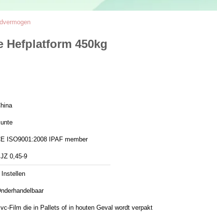
aadvermogen
e Hefplatform 450kg
hina
unte
CE ISO9001:2008 IPAF member
JZ 0,45-9
 Instellen
nderhandelbaar
vc-Film die in Pallets of in houten Geval wordt verpakt