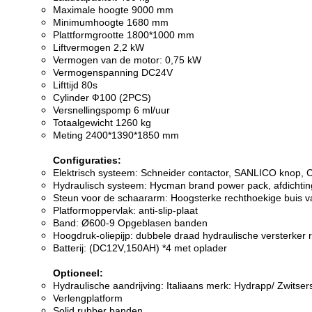
Maximale hoogte 9000 mm
Minimumhoogte 1680 mm
Plattformgrootte 1800*1000 mm
Liftvermogen 2,2 kW
Vermogen van de motor: 0,75 kW
Vermogenspanning DC24V
Lifttijd 80s
Cylinder Ф100 (2PCS)
Versnellingspomp 6 ml/uur
Totaalgewicht 1260 kg
Meting 2400*1390*1850 mm
Configuraties:
Elektrisch systeem: Schneider contactor, SANLICO knop, 
Hydraulisch systeem: Hycman brand power pack, afdichtin
Steun voor de schaararm: Hoogsterke rechthoekige buis
Platformoppervlak: anti-slip-plaat
Band: Ø600-9 Opgeblasen banden
Hoogdruk-oliepijp: dubbele draad hydraulische versterker 
Batterij: (DC12V,150AH) *4 met oplader
Optioneel:
Hydraulische aandrijving: Italiaans merk: Hydrapp/ Zwitse
Verlengplatform
Solid rubber banden