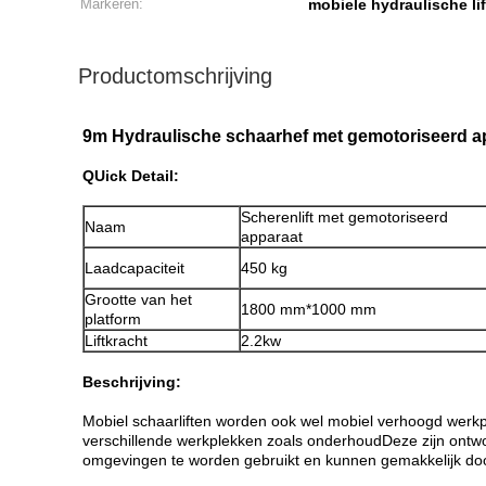
Markeren:
mobiele hydraulische lif
Productomschrijving
9m Hydraulische schaarhef met gemotoriseerd app
Q
Uick Detail:
Scherenlift met gemotoriseerd
Naam
apparaat
Laadcapaciteit
450 kg
Grootte van het
1800 mm*1000 mm
platform
Liftkracht
2.2kw
Beschrijving:
Mobiel schaarliften worden ook wel mobiel verhoogd werkp
verschillende werkplekken zoals onderhoudDeze zijn ontwo
omgevingen te worden gebruikt en kunnen gemakkelijk do