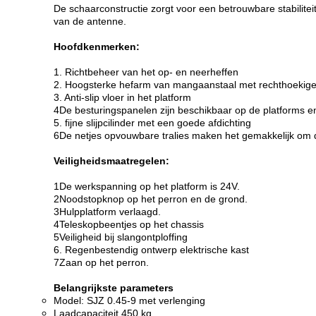
De schaarconstructie zorgt voor een betrouwbare stabilitei
van de antenne.
Hoofdkenmerken:
1. Richtbeheer van het op- en neerheffen
2. Hoogsterke hefarm van mangaanstaal met rechthoekig
3. Anti-slip vloer in het platform
4De besturingspanelen zijn beschikbaar op de platforms e
5. fijne slijpcilinder met een goede afdichting
6De netjes opvouwbare tralies maken het gemakkelijk om d
Veiligheidsmaatregelen:
1De werkspanning op het platform is 24V.
2Noodstopknop op het perron en de grond.
3Hulpplatform verlaagd.
4Teleskopbeentjes op het chassis
5Veiligheid bij slangontploffing
6. Regenbestendig ontwerp elektrische kast
7Zaan op het perron.
Belangrijkste parameters
Model: SJZ 0.45-9 met verlenging
Laadcapaciteit 450 kg