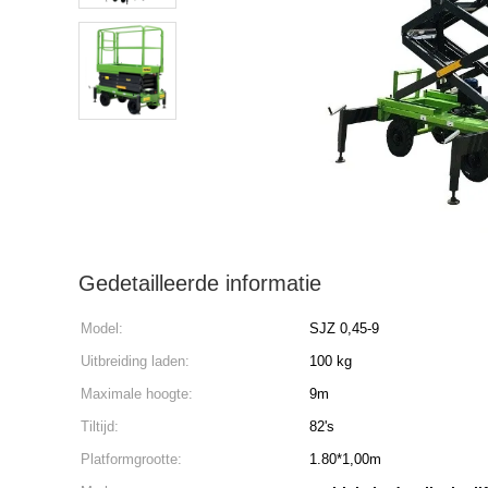
Gedetailleerde informatie
Model:
SJZ 0,45-9
Uitbreiding laden:
100 kg
Maximale hoogte:
9m
Tiltijd:
82's
Platformgrootte:
1.80*1,00m