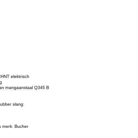
CHNT elektrisch
g
 van mangaanstaal Q345 B
rubber slang:
rs merk: Bucher