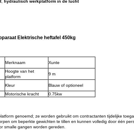
t
hydraulisch werkplatform in de lucht
,
araat Elektrische heftafel 450kg
Merknaam
Xunte
Hoogte van het
9 m
platform
Kleur
Blauw of optioneel
Motorische kracht
0.75kw
latform genoemd; ze worden gebruikt om contractanten tijdelijke toeg
rpen om beperkte gewichten te tillen en kunnen volledig door één per
or smalle gangen worden gereden.