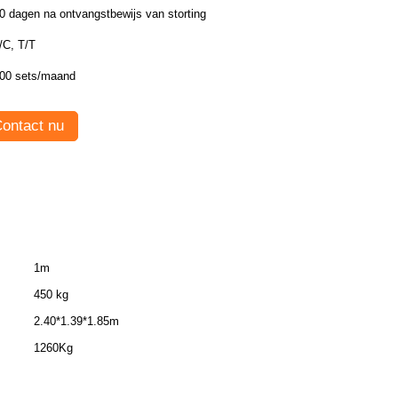
0 dagen na ontvangstbewijs van storting
/C, T/T
00 sets/maand
ontact nu
1m
450 kg
2.40*1.39*1.85m
1260Kg