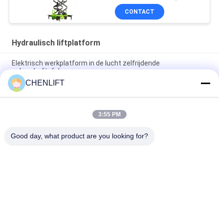
reinigen
CONTACT
Hydraulisch liftplatform
Elektrisch werkplatform in de lucht zelfrijdende
schaarheftafel
CHENLIFT
10m Hydraulisch Lift Platform Elektrisch zelfrijdend schaarlift
met uitbreidingsplatform 450Kg Belasting
3:55 PM
10 meter hydraulische hefplatform aluminium hoogwerker
dubbele mast
Good day, what product are you looking for?
populaire categorieën
Alle
Hydraulisch 
Zelfrijdende 
Liftplatform
Schaarhoogwerker
Mobiele Schaarlift
Mini Scissor Lift