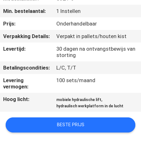
NEEM
Min. bestelaantal:
1 Instellen
CONTACT
MET
Prijs:
Onderhandelbaar
ONS
Verpakking Details:
Verpakt in pallets/houten kist
OP
Levertijd:
30 dagen na ontvangstbewijs van
storting
NIEUWS
Betalingscondities:
L/C, T/T
Levering
100 sets/maand
VRAAG
vermogen:
EEN
Hoog licht:
,
mobiele hydraulische lift
OFFERTE
hydraulisch werkplatform in de lucht
BESTE PRIJS
SITEMAP