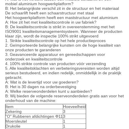
mobiel aluminium hoogwerkplatform?
B: Het belangrijkste verschil zit in de structuur en het materiaal
De schaarlift heeft een schaarstructuur met staal
Het hoogwerkplatform heeft een maststructuur met aluminium
A: Hoe zit het met kwaliteitscontrole in uw fabriek?
B: De kwaliteitscontrole is strikt in overeenstemming met het
ISO9001 kwaliteitsmanagementsysteem. Wanneer de producten
klaar zijn, wordt de inspectie 100% strikt uitgevoerd
1. Strikte kwaliteitscontrole op het hele productieproces
2. Geïmporteerde belangrijke kunsten om de hoge kwaliteit van
onze producten te garanderen
3. Geavanceerde apparatuur en gereedschappen voor
onderzoek en kwaliteitscontrole
4. 100% strikte controle van producten vóór verzending
5. Alle kwaliteitsklachten en verbeteringsvereisten worden altijd
serieus bestudeerd, en indien redelijk, onmiddellijk in de praktijk
gebracht.
A: Wat is de levertijd voor uw goederen?
B: Het is 30 dagen na orderbevestiging
A: Welke reserveonderdelen kunt u aanbieden?
B: Wij bieden de volgende reserveonderdelen gratis aan voor het
onderhoud van de machine:
Item
Hoeveelheid
Zekering
3
"O" Rubberen afdichtingen Φ11
3
Moersleutel
1
Drukolie
1