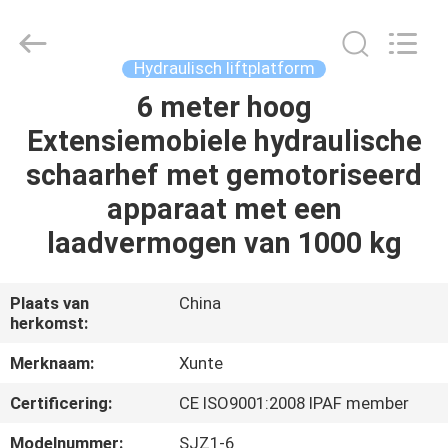
(SUZHOU)
MACHINERY
CO
LTD.
All
Hydraulisch liftplatform
Rights
Reserved.
6 meter hoog
HUIS
Extensiemobiele hydraulische
PRODUCTEN
schaarhef met gemotoriseerd
apparaat met een
OVER
laadvermogen van 1000 kg
ONS
Plaats van
China
herkomst:
FABRIEKSTOCHT
Merknaam:
Xunte
KWALITEITSCONTROLE
Certificering:
CE ISO9001:2008 IPAF member
Modelnummer:
SJZ1-6