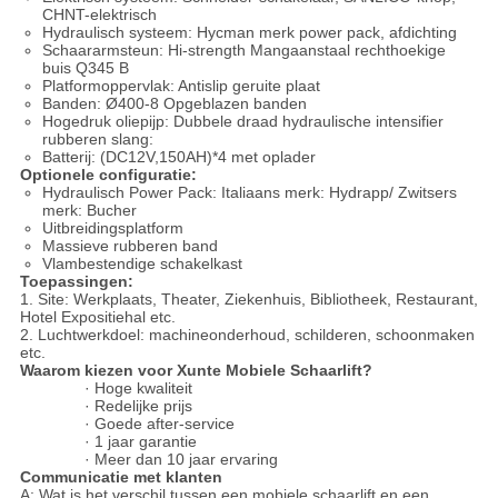
CHNT-elektrisch
Hydraulisch systeem: Hycman merk power pack, afdichting
Schaararmsteun: Hi-strength Mangaanstaal rechthoekige
buis Q345 B
Platformoppervlak: Antislip geruite plaat
Banden: Ø400-8 Opgeblazen banden
Hogedruk oliepijp: Dubbele draad hydraulische intensifier
rubberen slang:
Batterij: (DC12V,150AH)*4 met oplader
Optionele configuratie:
Hydraulisch Power Pack: Italiaans merk: Hydrapp/ Zwitsers
merk: Bucher
Uitbreidingsplatform
Massieve rubberen band
Vlambestendige schakelkast
Toepassingen:
1. Site: Werkplaats, Theater, Ziekenhuis, Bibliotheek, Restaurant,
Hotel Expositiehal etc.
2. Luchtwerkdoel: machineonderhoud, schilderen, schoonmaken
etc.
Waarom kiezen voor Xunte Mobiele Schaarlift?
· Hoge kwaliteit
· Redelijke prijs
· Goede after-service
· 1 jaar garantie
· Meer dan 10 jaar ervaring
Communicatie met klanten
A: Wat is het verschil tussen een mobiele schaarlift en een