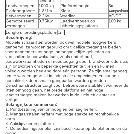
schaarlift
Laadvermogen
1000 kg
Platformhoogte
6m
Platformgrootte
1.8*1m
Kleur
Aanpasbaar
Hefvermogen
2.2Kw
Voeding
AC/DC
Gemotoriseerd
0.75Kw
Laadvermogen op
100 kg
vermogen
uitbreidingsplatform
Lengte uitbreidingsplatform
1m
Beschrijving:
Mobiele schaarliften worden ook wel mobiele hoogwerkers
genoemd; ze worden gebruikt om tijdelijke toegang te bieden
voor aannemers tot hoge, ontoegankelijke gebieden op
verschillende bouwplaatsen, zoals onderhoud,
bouwwerkzaamheden of noodtoegang door brandweerlieden. Ze
zijn ontworpen om beperkte gewichten te tillen en kunnen
volledig worden bediend door één persoon. Ze zijn smal genoeg
om te worden gebruikt in industriële omgevingen en kunnen
gemakkelijk door smalle gangpaden worden gereden.
De schaarstructuur zorgt voor betrouwbare stabiliteit wanneer de
liften omhoog gaan, het brede platform en het hoge
laadvermogen maken het werken in de lucht efficiënter en
veiliger.
Belangrijkste kenmerken:
1. Puntbesturing van omhoog en omlaag heffen.
2. Mangaanstalen hefarm met hoge sterkte en rechthoekige
vorm
3. Antislipvloer in platform
4. De bedieningspanelen zijn beschikbaar op de platforms en de
grond.