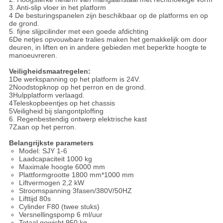
3. Anti-slip vloer in het platform
4 De besturingspanelen zijn beschikbaar op de platforms en op
de grond.
5. fijne slijpcilinder met een goede afdichting
6De netjes opvouwbare tralies maken het gemakkelijk om door
deuren, in liften en in andere gebieden met beperkte hoogte te
manoeuvreren.
Veiligheidsmaatregelen:
1De werkspanning op het platform is 24V.
2Noodstopknop op het perron en de grond.
3Hulpplatform verlaagd.
4Teleskopbeentjes op het chassis
5Veiligheid bij slangontploffing
6. Regenbestendig ontwerp elektrische kast
7Zaan op het perron.
Belangrijkste parameters
Model: SJY 1-6
Laadcapaciteit 1000 kg
Maximale hoogte 6000 mm
Plattformgrootte 1800 mm*1000 mm
Liftvermogen 2,2 kW
Stroomspanning 3fasen/380V/50HZ
Lifttijd 80s
Cylinder F80 (twee stuks)
Versnellingspomp 6 ml/uur
Totaal gewicht 950 kg