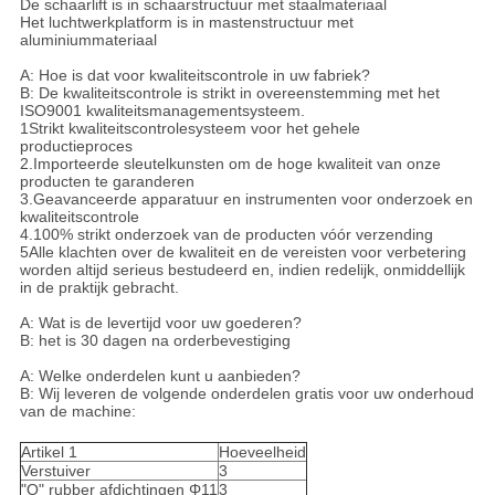
De schaarlift is in schaarstructuur met staalmateriaal
Het luchtwerkplatform is in mastenstructuur met
aluminiummateriaal
A: Hoe is dat voor kwaliteitscontrole in uw fabriek?
B: De kwaliteitscontrole is strikt in overeenstemming met het
ISO9001 kwaliteitsmanagementsysteem.
1Strikt kwaliteitscontrolesysteem voor het gehele
productieproces
2.Importeerde sleutelkunsten om de hoge kwaliteit van onze
producten te garanderen
3.Geavanceerde apparatuur en instrumenten voor onderzoek en
kwaliteitscontrole
4.100% strikt onderzoek van de producten vóór verzending
5Alle klachten over de kwaliteit en de vereisten voor verbetering
worden altijd serieus bestudeerd en, indien redelijk, onmiddellijk
in de praktijk gebracht.
A: Wat is de levertijd voor uw goederen?
B: het is 30 dagen na orderbevestiging
A: Welke onderdelen kunt u aanbieden?
B: Wij leveren de volgende onderdelen gratis voor uw onderhoud
van de machine:
Artikel 1
Hoeveelheid
Verstuiver
3
"O" rubber afdichtingen Φ11
3