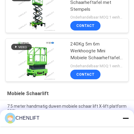
Schaarheftafel met
Stempels
Onderhandelbaar MOQ:1 eenheid
CONTACT
240Kg 5m 6m
Werkhoogte Mini
Mobiele Schaarheftafel
Met Uitbreidingsplatform
Onderhandelbaar MOQ:1 eenheid
CONTACT
Mobiele Schaarlift
7.5 meter handmatig duwen mobiele schaar lift X-lift platform
500kg
CHENLIFT
14M Kleine Elektrische Schaarhoogwerker Met Gemotoriseerd
Apparaat Laadvermogen Van 450Kg