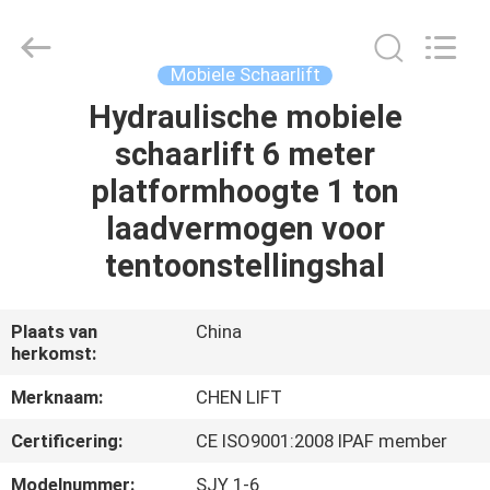
(SUZHOU)
MACHINERY
CO
LTD.
All
Mobiele Schaarlift
Rights
Reserved.
Hydraulische mobiele
HUIS
schaarlift 6 meter
PRODUCTEN
platformhoogte 1 ton
laadvermogen voor
OVER
tentoonstellingshal
ONS
Plaats van
China
herkomst:
FABRIEKSTOCHT
Merknaam:
CHEN LIFT
KWALITEITSCONTROLE
Certificering:
CE ISO9001:2008 IPAF member
Modelnummer:
SJY 1-6