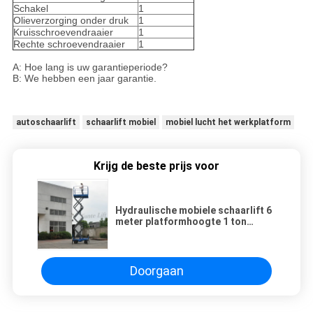
Schakel
1
Olieverzorging onder druk
1
Kruisschroevendraaier
1
Rechte schroevendraaier
1
A: Hoe lang is uw garantieperiode?
B: We hebben een jaar garantie.
autoschaarlift
schaarlift mobiel
mobiel lucht het werkplatform
Krijg de beste prijs voor
Hydraulische mobiele schaarlift 6
meter platformhoogte 1 ton
laadvermogen voor
tentoonstellingshal
Doorgaan