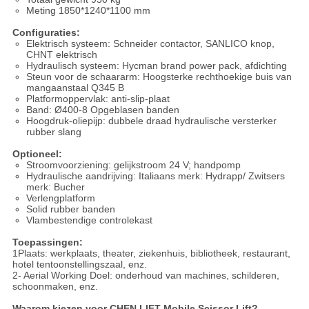
Meting 1850*1240*1100 mm
Configuraties:
Elektrisch systeem: Schneider contactor, SANLICO knop,
CHNT elektrisch
Hydraulisch systeem: Hycman brand power pack, afdichting
Steun voor de schaararm: Hoogsterke rechthoekige buis van
mangaanstaal Q345 B
Platformoppervlak: anti-slip-plaat
Band: Ø400-8 Opgeblasen banden
Hoogdruk-oliepijp: dubbele draad hydraulische versterker
rubber slang
Optioneel:
Stroomvoorziening: gelijkstroom 24 V; handpomp
Hydraulische aandrijving: Italiaans merk: Hydrapp/ Zwitsers
merk: Bucher
Verlengplatform
Solid rubber banden
Vlambestendige controlekast
Toepassingen:
1Plaats: werkplaats, theater, ziekenhuis, bibliotheek, restaurant,
hotel tentoonstellingszaal, enz.
2- Aerial Working Doel: onderhoud van machines, schilderen,
schoonmaken, enz.
Waarom kiezen voor CHEN LIFT Mobile Scissor Lift?