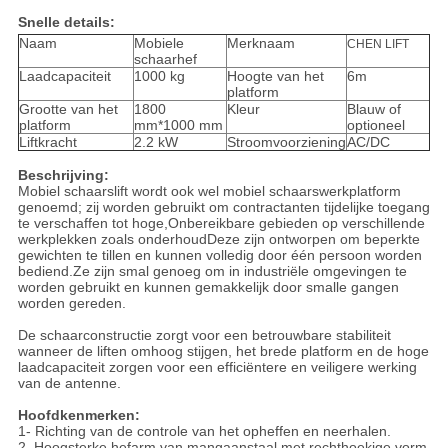
Snelle details:
Naam
Mobiele
Merknaam
CHEN LIFT
schaarhef
Laadcapaciteit
1000 kg
Hoogte van het
6m
platform
Grootte van het
1800
Kleur
Blauw of
platform
mm*1000 mm
optioneel
Liftkracht
2.2 kW
Stroomvoorziening
AC/DC
Beschrijving:
Mobiel schaarslift wordt ook wel mobiel schaarswerkplatform
genoemd; zij worden gebruikt om contractanten tijdelijke toegang
te verschaffen tot hoge,Onbereikbare gebieden op verschillende
werkplekken zoals onderhoudDeze zijn ontworpen om beperkte
gewichten te tillen en kunnen volledig door één persoon worden
bediend.Ze zijn smal genoeg om in industriële omgevingen te
worden gebruikt en kunnen gemakkelijk door smalle gangen
worden gereden.
De schaarconstructie zorgt voor een betrouwbare stabiliteit
wanneer de liften omhoog stijgen, het brede platform en de hoge
laadcapaciteit zorgen voor een efficiëntere en veiligere werking
van de antenne.
Hoofdkenmerken:
1- Richting van de controle van het opheffen en neerhalen.
2. Hoogsterke hefarm van mangaanstaal met rechthoekige vorm