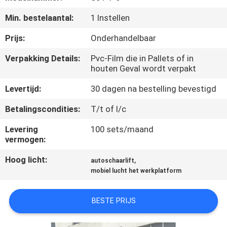
NEEM
Min. bestelaantal:
1 Instellen
CONTACT
MET
Prijs:
Onderhandelbaar
ONS
Verpakking Details:
Pvc-Film die in Pallets of in
houten Geval wordt verpakt
OP
Levertijd:
30 dagen na bestelling bevestigd
NIEUWS
Betalingscondities:
T/t of l/c
Levering
100 sets/maand
VRAAG
vermogen:
EEN
Hoog licht:
,
autoschaarlift
OFFERTE
mobiel lucht het werkplatform
BESTE PRIJS
SITEMAP