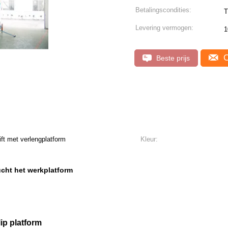
Betalingscondities:
T
Levering vermogen:
1
C
Beste prijs
ft met verlengplatform
Kleur:
ucht het werkplatform
lip platform