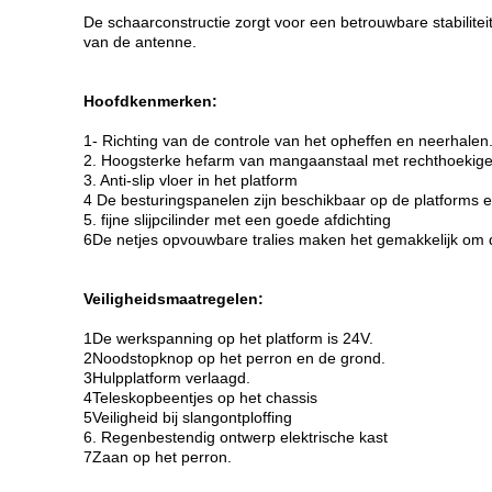
De schaarconstructie zorgt voor een betrouwbare stabilitei
van de antenne.
Hoofdkenmerken:
1- Richting van de controle van het opheffen en neerhalen
2. Hoogsterke hefarm van mangaanstaal met rechthoekig
3. Anti-slip vloer in het platform
4 De besturingspanelen zijn beschikbaar op de platforms 
5. fijne slijpcilinder met een goede afdichting
6De netjes opvouwbare tralies maken het gemakkelijk om d
Veiligheidsmaatregelen:
1De werkspanning op het platform is 24V.
2Noodstopknop op het perron en de grond.
3Hulpplatform verlaagd.
4Teleskopbeentjes op het chassis
5Veiligheid bij slangontploffing
6. Regenbestendig ontwerp elektrische kast
7Zaan op het perron.