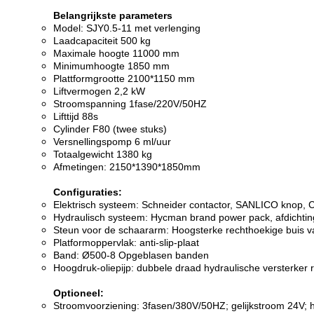
Belangrijkste parameters
Model: SJY0.5-11 met verlenging
Laadcapaciteit 500 kg
Maximale hoogte 11000 mm
Minimumhoogte 1850 mm
Plattformgrootte 2100*1150 mm
Liftvermogen 2,2 kW
Stroomspanning 1fase/220V/50HZ
Lifttijd 88s
Cylinder F80 (twee stuks)
Versnellingspomp 6 ml/uur
Totaalgewicht 1380 kg
Afmetingen: 2150*1390*1850mm
Configuraties:
Elektrisch systeem: Schneider contactor, SANLICO knop, 
Hydraulisch systeem: Hycman brand power pack, afdichtin
Steun voor de schaararm: Hoogsterke rechthoekige buis
Platformoppervlak: anti-slip-plaat
Band: Ø500-8 Opgeblasen banden
Hoogdruk-oliepijp: dubbele draad hydraulische versterker 
Optioneel:
Stroomvoorziening: 3fasen/380V/50HZ; gelijkstroom 24V;