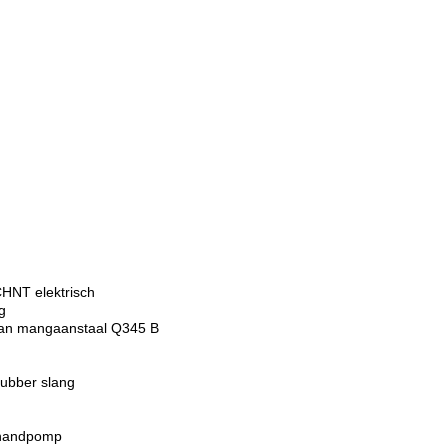
CHNT elektrisch
g
 van mangaanstaal Q345 B
rubber slang
 handpomp