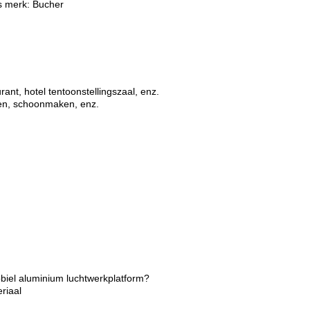
rs merk: Bucher
rant, hotel tentoonstellingszaal, enz.
ren, schoonmaken, enz.
obiel aluminium luchtwerkplatform?
eriaal