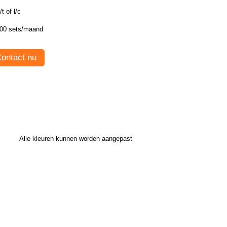
/t of l/c
00 sets/maand
ontact nu
Alle kleuren kunnen worden aangepast