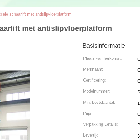
iele schaarlift met antislipvloerplatform
arlift met antislipvloerplatform
Basisinformatie
Plaats van herkomst:
C
Merknaam:
C
Certificering:
Modelnummer:
S
Min. bestelaantal:
1
Prijs:
O
Verpakking Details:
P
Levertijd:
3