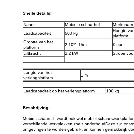
Snelle details:
Naam
Mobiele schaarhef
Merknaam
Hoogte van
Laadcapaciteit
500 kg
platform
Grootte van het
2.10*1.15m
Kleur
platform
Liftkracht
2.2 kW
Stroomvoor
Lengte van het
1 m
verlengplatform
Laadcapaciteit op het verlengplatform
100 kg
Beschrijving:
Mobiel schaarslift wordt ook wel mobiel schaarswerkplatfo
verschillende werkplekken zoals onderhoudDeze zijn ontwo
omgevingen te worden gebruikt en kunnen gemakkelijk do