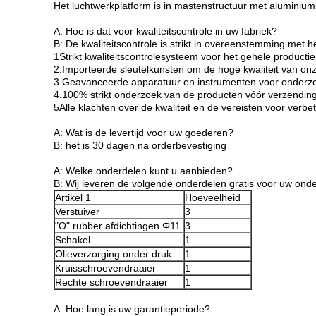
Het luchtwerkplatform is in mastenstructuur met aluminium
A: Hoe is dat voor kwaliteitscontrole in uw fabriek?
B: De kwaliteitscontrole is strikt in overeenstemming me
1Strikt kwaliteitscontrolesysteem voor het gehele producti
2.Importeerde sleutelkunsten om de hoge kwaliteit van on
3.Geavanceerde apparatuur en instrumenten voor onderzoe
4.100% strikt onderzoek van de producten vóór verzendin
5Alle klachten over de kwaliteit en de vereisten voor verbet
A: Wat is de levertijd voor uw goederen?
B: het is 30 dagen na orderbevestiging
A: Welke onderdelen kunt u aanbieden?
B: Wij leveren de volgende onderdelen gratis voor uw on
Artikel 1
Hoeveelheid
Verstuiver
3
"O" rubber afdichtingen Φ11
3
Schakel
1
Olieverzorging onder druk
1
Kruisschroevendraaier
1
Rechte schroevendraaier
1
A: Hoe lang is uw garantieperiode?