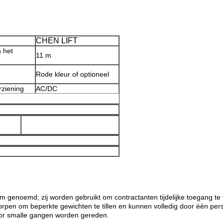
CHEN LIFT
 het
11 m
Rode kleur of optioneel
ziening
AC/DC
rm genoemd; zij worden gebruikt om contractanten tijdelijke toegang t
rpen om beperkte gewichten te tillen en kunnen volledig door één per
or smalle gangen worden gereden.