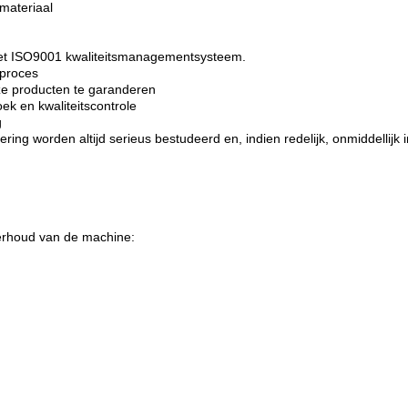
materiaal
t het ISO9001 kwaliteitsmanagementsysteem.
eproces
ze producten te garanderen
k en kwaliteitscontrole
g
ering worden altijd serieus bestudeerd en, indien redelijk, onmiddellijk i
derhoud van de machine: