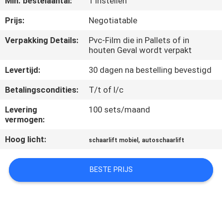
Min. bestelaantal:
1 Instellen
NEEM
CONTACT
Prijs:
Negotiatable
MET
Verpakking Details:
Pvc-Film die in Pallets of in
houten Geval wordt verpakt
ONS
OP
Levertijd:
30 dagen na bestelling bevestigd
Betalingscondities:
T/t of l/c
NIEUWS
Levering
100 sets/maand
vermogen:
VRAAG
Hoog licht:
,
schaarlift mobiel
autoschaarlift
EEN
OFFERTE
BESTE PRIJS
SITEMAP