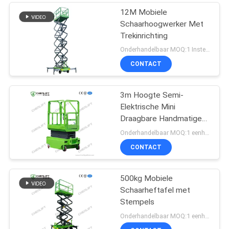
12M Mobiele
Schaarhoogwerker Met
Trekinrichting
Onderhandelbaar MOQ:1 Instellen
CONTACT
3m Hoogte Semi-
Elektrische Mini
Draagbare Handmatige
Duw Schaarheftafel
Onderhandelbaar MOQ:1 eenheid
Voor Magazijn
CONTACT
500kg Mobiele
Schaarheftafel met
Stempels
Onderhandelbaar MOQ:1 eenheid