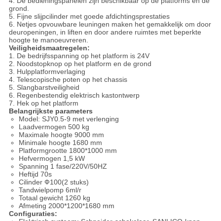
4. De bedieningspanelen zijn beschikbaar op de platforms en de
grond.
5. Fijne slijpcilinder met goede afdichtingsprestaties
6. Netjes opvouwbare leuningen maken het gemakkelijk om door
deuropeningen, in liften en door andere ruimtes met beperkte
hoogte te manoeuvreren.
Veiligheidsmaatregelen:
1. De bedrijfsspanning op het platform is 24V
2. Noodstopknop op het platform en de grond
3. Hulpplatformverlaging
4. Telescopische poten op het chassis
5. Slangbarstveiligheid
6. Regenbestendig elektrisch kastontwerp
7. Hek op het platform
Belangrijkste parameters
Model: SJY0.5-9 met verlenging
Laadvermogen 500 kg
Maximale hoogte 9000 mm
Minimale hoogte 1680 mm
Platformgrootte 1800*1000 mm
Hefvermogen 1,5 kW
Spanning 1 fase/220V/50HZ
Heftijd 70s
Cilinder Ф100(2 stuks)
Tandwielpomp 6ml/r
Totaal gewicht 1260 kg
Afmeting 2000*1200*1680 mm
Configuraties: