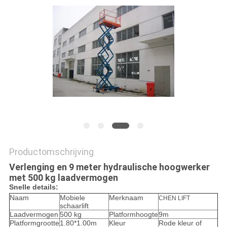
PRIVACYBELEID
Productomschrijving
Verlenging en 9 meter hydraulische hoogwerker
met 500 kg laadvermogen
Snelle details:
Naam
Mobiele
Merknaam
CHEN LIFT
schaarlift
Laadvermogen
500 kg
Platformhoogte
9m
Platformgrootte
1.80*1.00m
Kleur
Rode kleur of