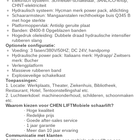
Elektrisch systeem: Schneider-schakelaar, SANLICO-knop,
CHNT-elektriciteit
Hydraulisch systeem: Hycman merk power pack, afdichting
Schaararmsteun: Mangaanstalen rechthoekige buis Q345 B
met hoge sterkte
Platformoppervlak: Antislip geruite plaat
Banden: Ø400-8 Opgeblazen banden
Hogedruk olieleiding: Dubbele draad hydraulische intensifier
rubberen slang
Optionele configuratie:
Voeding: 3 fasen/380V/50HZ; DC 24V; handpomp
Hydraulische power pack: Italiaans merk: Hydrapp/ Zwitsers
merk: Bucher
Verlengplatform
Massieve rubberen band
Explosieveilige schakelkast
Toepassingen:
1. Locatie: Werkplaats, Theater, Ziekenhuis, Bibliotheek,
Restaurant, Hotel, Tentoonstellingshal etc.
2. Luchtwerkdoel: machineonderhoud, schilderen, schoonmaken
etc.
Waarom kiezen voor CHEN LIFTMobiele schaarlift?
· Hoge kwaliteit
· Redelijke prijs
· Goede after-sales service
· 1 jaar garantie
· Meer dan 10 jaar ervaring
Communicatie met klanten