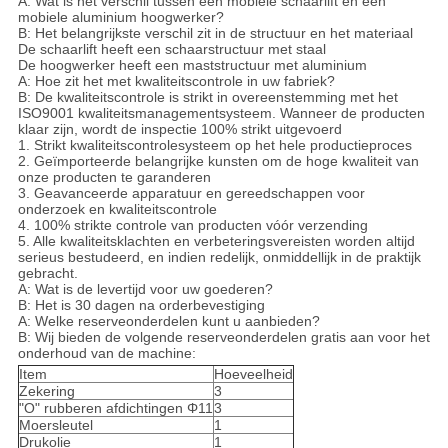
A: Wat is het verschil tussen een mobiele schaarlift en een
mobiele aluminium hoogwerker?
B: Het belangrijkste verschil zit in de structuur en het materiaal
De schaarlift heeft een schaarstructuur met staal
De hoogwerker heeft een maststructuur met aluminium
A: Hoe zit het met kwaliteitscontrole in uw fabriek?
B: De kwaliteitscontrole is strikt in overeenstemming met het
ISO9001 kwaliteitsmanagementsysteem. Wanneer de producten
klaar zijn, wordt de inspectie 100% strikt uitgevoerd
1. Strikt kwaliteitscontrolesysteem op het hele productieproces
2. Geïmporteerde belangrijke kunsten om de hoge kwaliteit van
onze producten te garanderen
3. Geavanceerde apparatuur en gereedschappen voor
onderzoek en kwaliteitscontrole
4. 100% strikte controle van producten vóór verzending
5. Alle kwaliteitsklachten en verbeteringsvereisten worden altijd
serieus bestudeerd, en indien redelijk, onmiddellijk in de praktijk
gebracht.
A: Wat is de levertijd voor uw goederen?
B: Het is 30 dagen na orderbevestiging
A: Welke reserveonderdelen kunt u aanbieden?
B: Wij bieden de volgende reserveonderdelen gratis aan voor het
onderhoud van de machine:
Item
Hoeveelheid
Zekering
3
"O" rubberen afdichtingen Φ11
3
Moersleutel
1
Drukolie
1