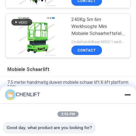
CONTACT
240Kg 5m 6m
Werkhoogte Mini
Mobiele Schaarheftafel
Met Uitbreidingsplatform
Onderhandelbaar MOQ:1 eenheid
CONTACT
Mobiele Schaarlift
7.5 meter handmatig duwen mobiele schaar lift X-lift platform
500kg
CHENLIFT
14M Kleine Elektrische Schaarhoogwerker Met Gemotoriseerd
Apparaat Laadvermogen Van 450Kg
3:55 PM
Mini Handbediende 3,9 Meter Hoogwerkplatform met Anti-Slip
Traanplaat
Good day, what product are you looking for?