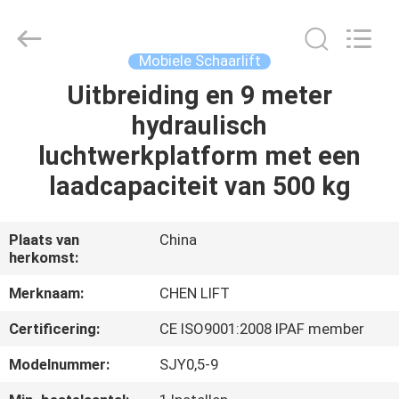
(SUZHOU)
MACHINERY
CO
LTD.
All
Mobiele Schaarlift
Rights
Reserved.
Uitbreiding en 9 meter
HUIS
hydraulisch
PRODUCTEN
luchtwerkplatform met een
laadcapaciteit van 500 kg
OVER
ONS
Plaats van
China
herkomst:
FABRIEKSTOCHT
Merknaam:
CHEN LIFT
Certificering:
CE ISO9001:2008 IPAF member
KWALITEITSCONTROLE
Modelnummer:
SJY0,5-9