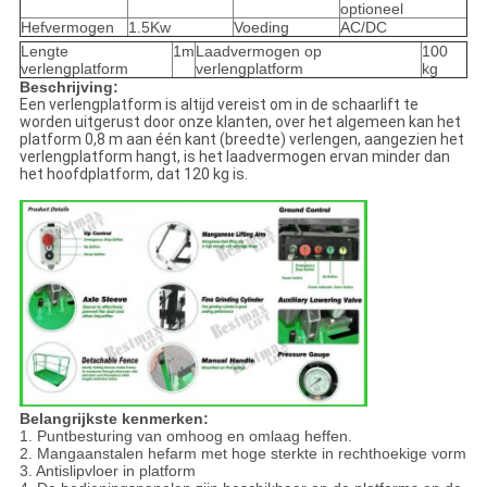
optioneel
Hefvermogen
1.5Kw
Voeding
AC/DC
Lengte
1m
Laadvermogen op
100
verlengplatform
verlengplatform
kg
Beschrijving:
Een verlengplatform is altijd vereist om in de schaarlift te
worden uitgerust door onze klanten, over het algemeen kan het
platform 0,8 m aan één kant (breedte) verlengen, aangezien het
verlengplatform hangt, is het laadvermogen ervan minder dan
het hoofdplatform, dat 120 kg is.
Belangrijkste kenmerken:
1. Puntbesturing van omhoog en omlaag heffen.
2. Mangaanstalen hefarm met hoge sterkte in rechthoekige vorm
3. Antislipvloer in platform