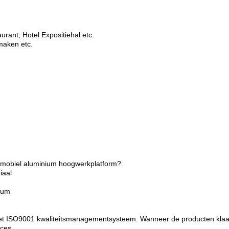
urant, Hotel Expositiehal etc.
maken etc.
en mobiel aluminium hoogwerkplatform?
iaal
ium
 het ISO9001 kwaliteitsmanagementsysteem. Wanneer de producten klaar 
oces