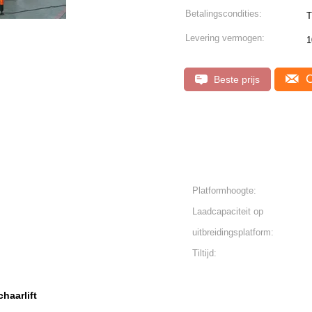
Betalingscondities:
T
Levering vermogen:
1
C
Beste prijs
Platformhoogte:
Laadcapaciteit op
uitbreidingsplatform:
Tiltijd:
haarlift