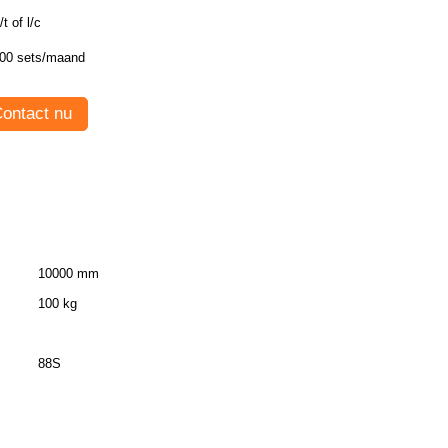
/t of l/c
00 sets/maand
ontact nu
10000 mm
100 kg
88S