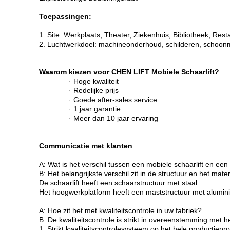
Toepassingen:
1. Site: Werkplaats, Theater, Ziekenhuis, Bibliotheek, Resta
2. Luchtwerkdoel: machineonderhoud, schilderen, schoon
Waarom kiezen voor CHEN LIFT Mobiele Schaarlift?
· Hoge kwaliteit
· Redelijke prijs
· Goede after-sales service
· 1 jaar garantie
· Meer dan 10 jaar ervaring
Communicatie met klanten
A: Wat is het verschil tussen een mobiele schaarlift en e
B: Het belangrijkste verschil zit in de structuur en het mater
De schaarlift heeft een schaarstructuur met staal
Het hoogwerkplatform heeft een maststructuur met alumin
A: Hoe zit het met kwaliteitscontrole in uw fabriek?
B: De kwaliteitscontrole is strikt in overeenstemming met
1. Strikt kwaliteitscontrolesysteem op het hele productiepr