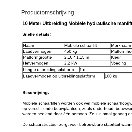
Productomschrijving
10 Meter Uitbreiding Mobiele hydraulische manlif
Snelle details:
Naam
Mobiele schaarlift
Merknaam
Laadvermogen
450 kg
Platformho
Platformgrootte
2,10 * 1,15 m
Kleur
Hefvermogen
2,2 kW
Voeding
Lengte uitbreidingsplatform
1 m
Laadvermogen op uitbreidingsplatform
100 kg
Beschrijving:
Mobiele schaarliften worden ook wel mobiele schaarhoogw
op verschillende bouwplaatsen, zoals onderhoud, bouwwer
worden bediend door één persoon. Ze zijn smal genoeg om
De schaarstructuur zorgt voor betrouwbare stabiliteit wann