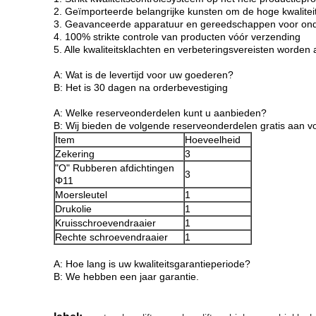
2. Geïmporteerde belangrijke kunsten om de hoge kwalite
3. Geavanceerde apparatuur en gereedschappen voor onde
4. 100% strikte controle van producten vóór verzending
5. Alle kwaliteitsklachten en verbeteringsvereisten worden al
A: Wat is de levertijd voor uw goederen?
B: Het is 30 dagen na orderbevestiging
A: Welke reserveonderdelen kunt u aanbieden?
B: Wij bieden de volgende reserveonderdelen gratis aan 
Item
Hoeveelheid
Zekering
3
"O" Rubberen afdichtingen
3
Φ11
Moersleutel
1
Drukolie
1
Kruisschroevendraaier
1
Rechte schroevendraaier
1
A: Hoe lang is uw kwaliteitsgarantieperiode?
B: We hebben een jaar garantie.