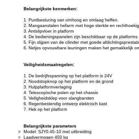
Belangrijkste kenmerken:
1. Puntbesturing van omhoog en omlaag heffen.
2. Mangaanstalen hefarm met hoge sterkte en rechthoeki
3. Antislipvloer in platform
4. De bedieningspanelen zijn beschikbaar op de platforms
5. Fijn slijpen van de cilinder met goede afdichtingsprestat
6. Netjes opvouwbare leuningen maken het gemakkelijk om
Veiligheidsmaatregelen:
1. De bedrijfsspanning op het platform is 24V
2. Noodstopknop op het platform en de grond
3. Hulpplatformverlaging
4. Telescopische poten op het chassis
5. Veiligheidsklep voor slangbarsten
6. Regenbestendig ontwerp elektrisch kast
7. Hek op het platform
Belangrijkste parameters
Model: SJY0.45-10 met uitbreiding
Laadvermogen 450 kg