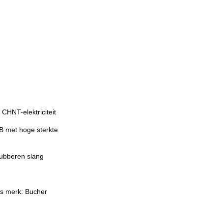
CHNT-elektriciteit
g
B met hoge sterkte
rubberen slang
rs merk: Bucher