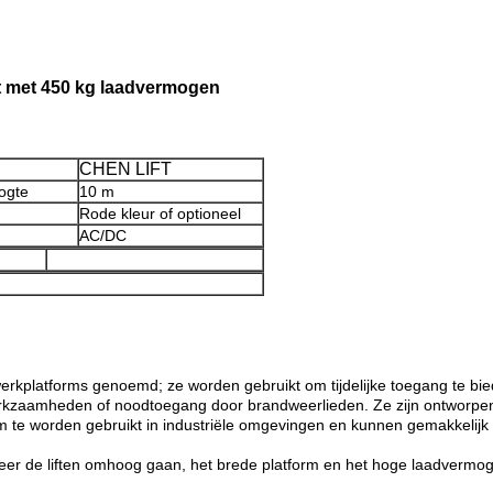
t met 450 kg laadvermogen​
CHEN LIFT
ogte
10 m
Rode kleur of optioneel
AC/DC
erkplatforms genoemd; ze worden gebruikt om tijdelijke toegang te bi
kzaamheden of noodtoegang door brandweerlieden. Ze zijn ontworpen o
 te worden gebruikt in industriële omgevingen en kunnen gemakkelij
eer de liften omhoog gaan, het brede platform en het hoge laadvermogen