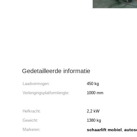
Gedetailleerde informatie
Laadvermogen:
450 kg
Verlengingsplatformlengte:
1000 mm
Hefkracht:
2,2 kW
Gewicht:
1380 kg
Markeren:
schaarlift mobiel
autosc
,