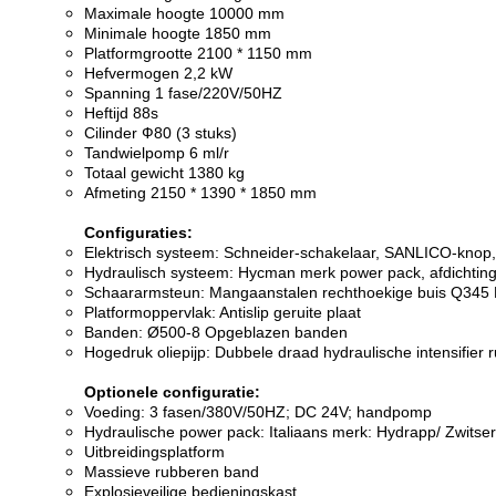
Maximale hoogte 10000 mm
Minimale hoogte 1850 mm
Platformgrootte 2100 * 1150 mm
Hefvermogen 2,2 kW
Spanning 1 fase/220V/50HZ
Heftijd 88s
Cilinder Ф80 (3 stuks)
Tandwielpomp 6 ml/r
Totaal gewicht 1380 kg
Afmeting 2150 * 1390 * 1850 mm
Configuraties:
Elektrisch systeem: Schneider-schakelaar, SANLICO-knop, 
Hydraulisch systeem: Hycman merk power pack, afdichtin
Schaararmsteun: Mangaanstalen rechthoekige buis Q345 
Platformoppervlak: Antislip geruite plaat
Banden: Ø500-8 Opgeblazen banden
Hogedruk oliepijp: Dubbele draad hydraulische intensifier 
Optionele configuratie:
Voeding: 3 fasen/380V/50HZ; DC 24V; handpomp
Hydraulische power pack: Italiaans merk: Hydrapp/ Zwitse
Uitbreidingsplatform
Massieve rubberen band
Explosieveilige bedieningskast