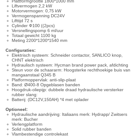
Plattformgrootte 1800*1000 mm
Liftvermogen 2,2 kW
Motorvermogen: 0,75 kW
Vermogenspanning DC24V
Lifttijd 72 s
Cylinder Ф100 ((2pcs)
Versnellingspomp 6 ml/uur
Totaal gewicht 1100 kg
Meting 2200*1200*1540 mm
Configuraties:
Elektrisch systeem: Schneider contactor, SANLICO knop,
CHNT elektrisch
Hydraulisch systeem: Hycman brand power pack, afdichting
Steun voor de schaararm: Hoogsterke rechthoekige buis van
mangaanstaal Q345 B
Platformoppervlak: anti-slip-plaat
Band: Ø400-8 Opgeblasen banden
Hoogdruk-oliepijp: dubbele draad hydraulische versterker
rubber slang:
Batterij: (DC12V,150AH) *4 met oplader
Optioneel:
Hydraulische aandrijving: Italiaans merk: Hydrapp/ Zwitsers
merk: Bucher
Verlengplatform
Solid rubber banden
Vlambestendige controlekast