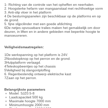
1- Richting van de controle van het opheffen en neerhalen.
2. Hoogsterke hefarm van mangaanstaal met rechthoekige vorm
3. Anti-slip vloer in het platform
4 De besturingspanelen zijn beschikbaar op de platforms en op
de grond.
5. fijne slijpcilinder met een goede afdichting
6De netjes opvouwbare tralies maken het gemakkelijk om door
deuren, in liften en in andere gebieden met beperkte hoogte te
manoeuvreren.
Veiligheidsmaatregelen:
1De werkspanning op het platform is 24V.
2Noodstopknop op het perron en de grond.
3Hulpplatform verlaagd.
4Teleskopbeentjes op het chassis
5Veiligheid bij slangontploffing
6. Regenbestendig ontwerp elektrische kast
7Zaan op het perron.
Belangrijkste parameters
Model: SJZ0.5-8
Laadcapaciteit 500 kg
Maximale hoogte 7000 mm
Minimumhoogte 2000 mm