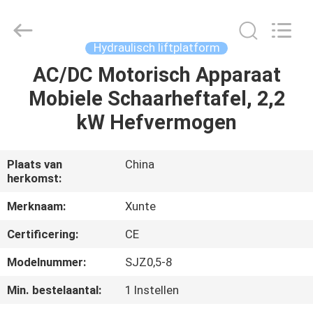
(SUZHOU)
MACHINERY
CO
LTD.
All
Hydraulisch liftplatform
Rights
Reserved.
AC/DC Motorisch Apparaat
HUIS
Mobiele Schaarheftafel, 2,2
PRODUCTEN
kW Hefvermogen
OVER
Plaats van
China
herkomst:
ONS
Merknaam:
Xunte
FABRIEKSTOCHT
Certificering:
CE
Modelnummer:
SJZ0,5-8
KWALITEITSCONTROLE
Min. bestelaantal:
1 Instellen