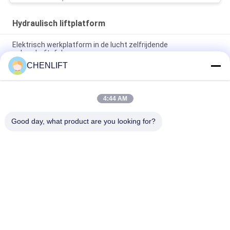
Hydraulisch liftplatform
Elektrisch werkplatform in de lucht zelfrijdende
schaarheftafel
CHENLIFT
10m Hydraulisch Lift Platform Elektrisch zelfrijdend schaarlift
met uitbreidingsplatform 450Kg Belasting
4:44 AM
10 meter hydraulische hefplatform aluminium hoogwerker
dubbele mast
Good day, what product are you looking for?
populaire categorieën
Alle
Hydraulisch 
Zelfrijdende 
Liftplatform
Schaarhoogwerker
Mobiele Schaarlift
Mini Scissor Lift