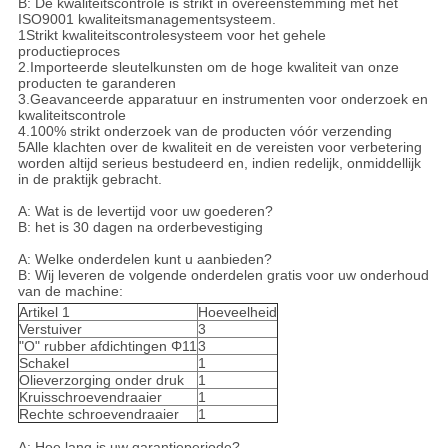
B: De kwaliteitscontrole is strikt in overeenstemming met het
ISO9001 kwaliteitsmanagementsysteem.
1Strikt kwaliteitscontrolesysteem voor het gehele
productieproces
2.Importeerde sleutelkunsten om de hoge kwaliteit van onze
producten te garanderen
3.Geavanceerde apparatuur en instrumenten voor onderzoek en
kwaliteitscontrole
4.100% strikt onderzoek van de producten vóór verzending
5Alle klachten over de kwaliteit en de vereisten voor verbetering
worden altijd serieus bestudeerd en, indien redelijk, onmiddellijk
in de praktijk gebracht.
A: Wat is de levertijd voor uw goederen?
B: het is 30 dagen na orderbevestiging
A: Welke onderdelen kunt u aanbieden?
B: Wij leveren de volgende onderdelen gratis voor uw onderhoud
van de machine:
Artikel 1
Hoeveelheid
Verstuiver
3
"O" rubber afdichtingen Φ11
3
Schakel
1
Olieverzorging onder druk
1
Kruisschroevendraaier
1
Rechte schroevendraaier
1
A: Hoe lang is uw garantieperiode?