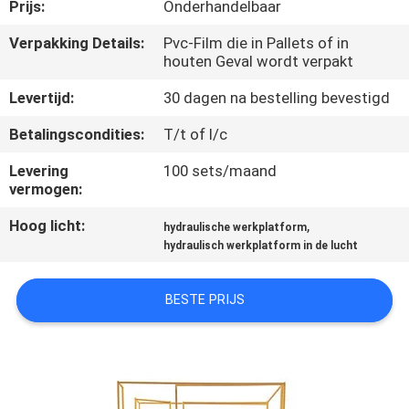
NEEM
Prijs:
Onderhandelbaar
CONTACT
Verpakking Details:
Pvc-Film die in Pallets of in
houten Geval wordt verpakt
MET
ONS
Levertijd:
30 dagen na bestelling bevestigd
OP
Betalingscondities:
T/t of l/c
Levering
100 sets/maand
NIEUWS
vermogen:
Hoog licht:
,
hydraulische werkplatform
VRAAG
hydraulisch werkplatform in de lucht
EEN
BESTE PRIJS
OFFERTE
SITEMAP