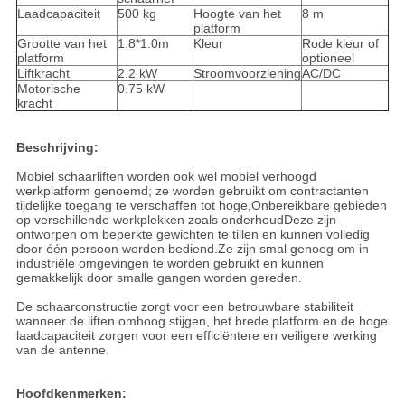
Laadcapaciteit
500 kg
Hoogte van het
8 m
platform
Grootte van het
1.8*1.0m
Kleur
Rode kleur of
platform
optioneel
Liftkracht
2.2 kW
Stroomvoorziening
AC/DC
Motorische
0.75 kW
kracht
Beschrijving:
Mobiel schaarliften worden ook wel mobiel verhoogd
werkplatform genoemd; ze worden gebruikt om contractanten
tijdelijke toegang te verschaffen tot hoge,Onbereikbare gebieden
op verschillende werkplekken zoals onderhoudDeze zijn
ontworpen om beperkte gewichten te tillen en kunnen volledig
door één persoon worden bediend.Ze zijn smal genoeg om in
industriële omgevingen te worden gebruikt en kunnen
gemakkelijk door smalle gangen worden gereden.
De schaarconstructie zorgt voor een betrouwbare stabiliteit
wanneer de liften omhoog stijgen, het brede platform en de hoge
laadcapaciteit zorgen voor een efficiëntere en veiligere werking
van de antenne.
Hoofdkenmerken: