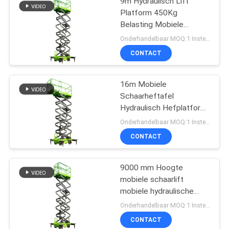
9m Hydraulisch Lift
Platform 450Kg
Belasting Mobiele
Scheren Lift
Onderhandelbaar MOQ:1 Instellen
CONTACT
16m Mobiele
Schaarheftafel
Hydraulisch Hefplatform
Met Uitschuifbaar
Onderhandelbaar MOQ:1 Instellen
Platform
CONTACT
9000 mm Hoogte
mobiele schaarlift
mobiele hydraulische
liftplatform voor het
Onderhandelbaar MOQ:1 Instellen
reinigen
CONTACT