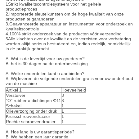
1Strikt kwaliteitscontrolesysteem voor het gehele
productieproces
2.Importeerde sleutelkunsten om de hoge kwaliteit van onze
producten te garanderen
3.Geavanceerde apparatuur en instrumenten voor onderzoek en
kwaliteitscontrole
4.100% strikt onderzoek van de producten vóór verzending
5Alle klachten over de kwaliteit en de vereisten voor verbetering
worden altijd serieus bestudeerd en, indien redelijk, onmiddellijk
in de praktijk gebracht.
A: Wat is de levertijd voor uw goederen?
B: het is 30 dagen na de orderbevestiging
A: Welke onderdelen kunt u aanbieden?
B: Wij leveren de volgende onderdelen gratis voor uw onderhoud
van de machine:
Artikel 1
Hoeveelheid
Verstuiver
3
"O" rubber afdichtingen Φ11
3
Schakel
1
Olieverzorging onder druk
1
Kruisschroevendraaier
1
Rechte schroevendraaier
1
A: Hoe lang is uw garantieperiode?
B: We hebben een jaar garantie.