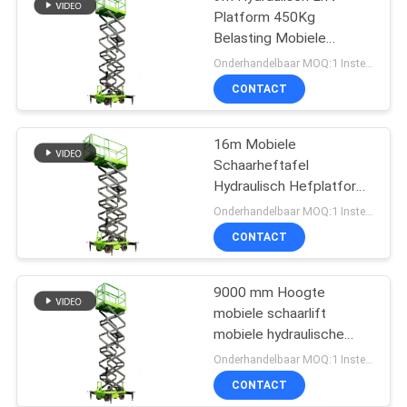
Platform 450Kg
Belasting Mobiele
Scheren Lift
Onderhandelbaar MOQ:1 Instellen
CONTACT
16m Mobiele
Schaarheftafel
Hydraulisch Hefplatform
Met Uitschuifbaar
Onderhandelbaar MOQ:1 Instellen
Platform
CONTACT
9000 mm Hoogte
mobiele schaarlift
mobiele hydraulische
liftplatform voor het
Onderhandelbaar MOQ:1 Instellen
reinigen
CONTACT