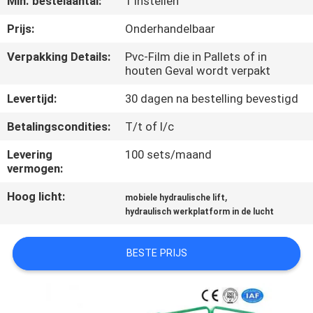
Min. bestelaantal:
1 Instellen
NEEM
CONTACT
Prijs:
Onderhandelbaar
MET
Verpakking Details:
Pvc-Film die in Pallets of in
houten Geval wordt verpakt
ONS
OP
Levertijd:
30 dagen na bestelling bevestigd
Betalingscondities:
T/t of l/c
NIEUWS
Levering
100 sets/maand
vermogen:
VRAAG
Hoog licht:
,
mobiele hydraulische lift
EEN
hydraulisch werkplatform in de lucht
OFFERTE
BESTE PRIJS
SITEMAP