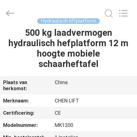
(SUZHOU)
MACHINERY
CO
LTD.
All
Hydraulisch liftplatform
Rights
Reserved.
500 kg laadvermogen
HUIS
hydraulisch hefplatform 12 m
PRODUCTEN
hoogte mobiele
schaarheftafel
OVER
ONS
Plaats van
China
herkomst:
FABRIEKSTOCHT
Merknaam:
CHEN LIFT
Certificering:
CE
KWALITEITSCONTROLE
Modelnummer:
MK1200