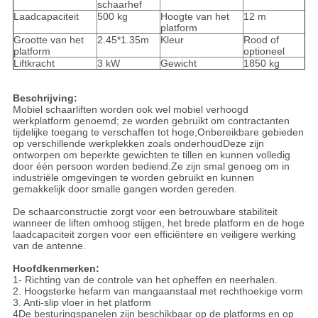
schaarhef
Laadcapaciteit
500 kg
Hoogte van het
12 m
platform
Grootte van het
2.45*1.35m
Kleur
Rood of
platform
optioneel
Liftkracht
3 kW
Gewicht
1850 kg
Beschrijving:
Mobiel schaarliften worden ook wel mobiel verhoogd
werkplatform genoemd; ze worden gebruikt om contractanten
tijdelijke toegang te verschaffen tot hoge,Onbereikbare gebieden
op verschillende werkplekken zoals onderhoudDeze zijn
ontworpen om beperkte gewichten te tillen en kunnen volledig
door één persoon worden bediend.Ze zijn smal genoeg om in
industriële omgevingen te worden gebruikt en kunnen
gemakkelijk door smalle gangen worden gereden.
De schaarconstructie zorgt voor een betrouwbare stabiliteit
wanneer de liften omhoog stijgen, het brede platform en de hoge
laadcapaciteit zorgen voor een efficiëntere en veiligere werking
van de antenne.
Hoofdkenmerken:
1- Richting van de controle van het opheffen en neerhalen.
2. Hoogsterke hefarm van mangaanstaal met rechthoekige vorm
3. Anti-slip vloer in het platform
4De besturingspanelen zijn beschikbaar op de platforms en op