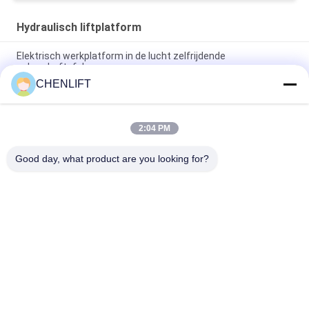
Hydraulisch liftplatform
Elektrisch werkplatform in de lucht zelfrijdende
schaarheftafel
CHENLIFT
10m Hydraulisch Lift Platform Elektrisch zelfrijdend schaarlift
met uitbreidingsplatform 450Kg Belasting
2:04 PM
10 meter hydraulische hefplatform aluminium hoogwerker
dubbele mast
Good day, what product are you looking for?
populaire categorieën
Alle
Hydraulisch 
Zelfrijdende 
Liftplatform
Schaarhoogwerker
Mobiele Schaarlift
Mini Scissor Lift
Verticaal 