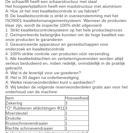
De schaarlift heeft een schaarstructuur met staal
Het hoogwerkplatform heeft een maststructuur met aluminium
A: Hoe zit het met kwaliteitscontrole in uw fabriek?
B: De kwaliteitscontrole is strikt in overeenstemming met het
ISO9001-kwaliteitsmanagementsysteem. Wanneer de producten
klaar zijn, wordt de inspectie 100% strikt uitgevoerd
1. Strikt kwaliteitscontrolesysteem op het hele productieproces
2. Geïmporteerde belangrijke kunsten om de hoge kwaliteit van
onze producten te garanderen
3. Geavanceerde apparatuur en gereedschappen voor
onderzoek en kwaliteitscontrole
4. 100% strikte controle van producten vóór verzending
5. Alle kwaliteitsklachten en verbeteringsvereisten worden altijd
serieus bestudeerd en, indien redelijk, onmiddellijk in de praktijk
gebracht.
A: Wat is de levertijd voor uw goederen?
B: Het is 30 dagen na orderbevestiging
A: Welke reserveonderdelen kunt u aanbieden?
B: Wij bieden de volgende reserveonderdelen gratis aan voor het
onderhoud van de machine:
Item
Hoeveelheid
Zekering
3
"O" Rubberen afdichtingen Φ11
3
Moersleutel
1
Drukolie
1
Kruisschroevendraaier
1
Rechte schroevendraaier
1