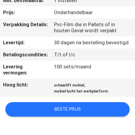
Min. bestelaantal:
1 Instellen
NEEM
CONTACT
Prijs:
Onderhandelbaar
MET
Verpakking Details:
Pvc-Film die in Pallets of in
houten Geval wordt verpakt
ONS
OP
Levertijd:
30 dagen na bestelling bevestigd
Betalingscondities:
T/t of l/c
NIEUWS
Levering
100 sets/maand
vermogen:
VRAAG
Hoog licht:
,
schaarlift mobiel
EEN
mobiel lucht het werkplatform
OFFERTE
BESTE PRIJS
SITEMAP