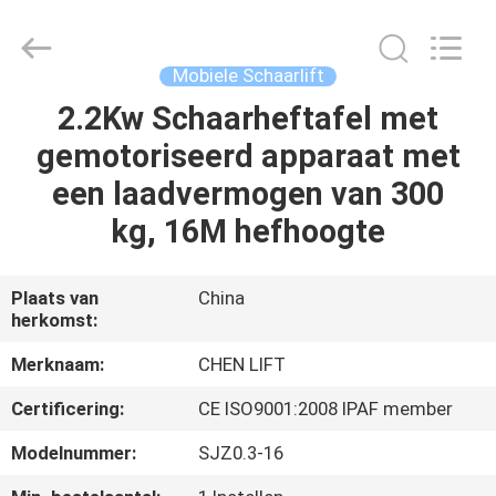
(SUZHOU)
MACHINERY
CO
LTD.
All
Mobiele Schaarlift
Rights
Reserved.
2.2Kw Schaarheftafel met
HUIS
gemotoriseerd apparaat met
PRODUCTEN
een laadvermogen van 300
kg, 16M hefhoogte
OVER
ONS
Plaats van
China
herkomst:
FABRIEKSTOCHT
Merknaam:
CHEN LIFT
Certificering:
CE ISO9001:2008 IPAF member
KWALITEITSCONTROLE
Modelnummer:
SJZ0.3-16