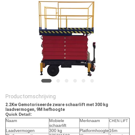
PRIVACYBELEID
Productomschrijving
2.2Kw Gemotoriseerde zware schaarlift met 300 kg
laadvermogen, 9M hefhoogte
Q
uick Detail:
Naam
Mobiele
Merknaam
CHEN LIFT
schaarlift
Laadvermogen
300 kg
Platformhoogte
16m