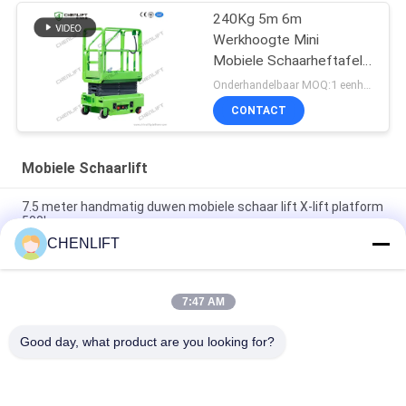
240Kg 5m 6m
Werkhoogte Mini
Mobiele Schaarheftafel
Met Uitbreidingsplatform
Onderhandelbaar MOQ:1 eenheid
CONTACT
Mobiele Schaarlift
7.5 meter handmatig duwen mobiele schaar lift X-lift platform
500kg
CHENLIFT
14M Kleine Elektrische Schaarhoogwerker Met Gemotoriseerd
Apparaat Laadvermogen Van 450Kg
7:47 AM
Mini Handbediende 3,9 Meter Hoogwerkplatform met Anti-Slip
Traanplaat
Good day, what product are you looking for?
populaire categorieën
Alle