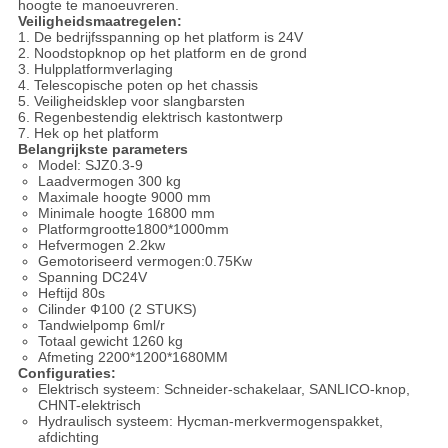
hoogte te manoeuvreren.
Veiligheidsmaatregelen:
1. De bedrijfsspanning op het platform is 24V
2. Noodstopknop op het platform en de grond
3. Hulpplatformverlaging
4. Telescopische poten op het chassis
5. Veiligheidsklep voor slangbarsten
6. Regenbestendig elektrisch kastontwerp
7. Hek op het platform
Belangrijkste parameters
Model: SJZ0.3-9
Laadvermogen 300 kg
Maximale hoogte 9000 mm
Minimale hoogte 16800 mm
Platformgrootte1800*1000mm
Hefvermogen 2.2kw
Gemotoriseerd vermogen:0.75Kw
Spanning DC24V
Heftijd 80s
Cilinder Ф100 (2 STUKS)
Tandwielpomp 6ml/r
Totaal gewicht 1260 kg
Afmeting 2200*1200*1680MM
Configuraties:
Elektrisch systeem: Schneider-schakelaar, SANLICO-knop,
CHNT-elektrisch
Hydraulisch systeem: Hycman-merkvermogenspakket,
afdichting