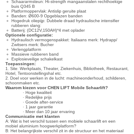
Schaararmsteun: Hi-strength mangaanstalen rechthoekige
buis Q345 B
Platformoppervlak: Antislip geruite plaat
Banden: Ø600-9 Opgeblazen banden
Hogedruk oliepijp: Dubbele draad hydraulische intensifier
rubberen slang:
Batterij: (DC12V,150AH)*4 met oplader
Optionele configuratie:
Hydraulisch vermogenspakket: Italiaans merk: Hydrapp/
Zwitsers merk: Bucher
Verlengplatform
Massieve rubberen band
Explosieveilige schakelkast
Toepassingen:
1. Site: Werkplaats, Theater, Ziekenhuis, Bibliotheek, Restaurant,
Hotel, Tentoonstellingshal etc.
2. Doel voor werken in de lucht: machineonderhoud, schilderen,
schoonmaken etc.
Waarom kiezen voor CHEN LIFT Mobile Schaarlift?
· Hoge kwaliteit
· Redelijke prijs
· Goede after-service
· 1 jaar garantie
· Meer dan 10 jaar ervaring
Communicatie met klanten
A: Wat is het verschil tussen een mobiele schaarlift en een
mobiel aluminium hoogwerkplatform?
B: Het belangrijkste verschil zit in de structuur en het materiaal