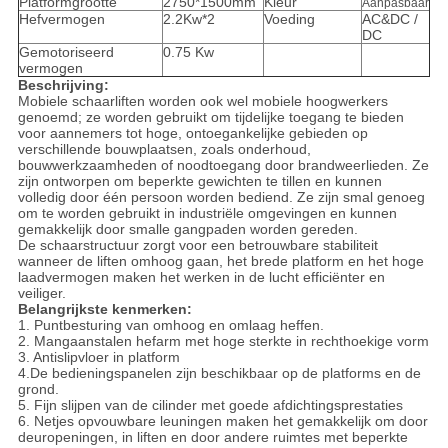
Platformgrootte
2750*1500mm
Kleur
Aanpasbaar
Hefvermogen
2.2Kw*2
Voeding
AC&DC /
DC
Gemotoriseerd
0.75 Kw
vermogen
Beschrijving:
Mobiele schaarliften worden ook wel mobiele hoogwerkers
genoemd; ze worden gebruikt om tijdelijke toegang te bieden
voor aannemers tot hoge, ontoegankelijke gebieden op
verschillende bouwplaatsen, zoals onderhoud,
bouwwerkzaamheden of noodtoegang door brandweerlieden. Ze
zijn ontworpen om beperkte gewichten te tillen en kunnen
volledig door één persoon worden bediend. Ze zijn smal genoeg
om te worden gebruikt in industriële omgevingen en kunnen
gemakkelijk door smalle gangpaden worden gereden.
De schaarstructuur zorgt voor een betrouwbare stabiliteit
wanneer de liften omhoog gaan, het brede platform en het hoge
laadvermogen maken het werken in de lucht efficiënter en
veiliger.
Belangrijkste kenmerken:
1. Puntbesturing van omhoog en omlaag heffen.
2. Mangaanstalen hefarm met hoge sterkte in rechthoekige vorm
3. Antislipvloer in platform
4.De bedieningspanelen zijn beschikbaar op de platforms en de
grond.
5. Fijn slijpen van de cilinder met goede afdichtingsprestaties
6. Netjes opvouwbare leuningen maken het gemakkelijk om door
deuropeningen, in liften en door andere ruimtes met beperkte