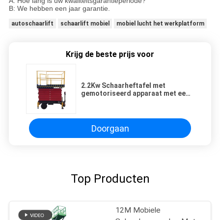
A: Hoe lang is uw kwaliteitsgarantieperiode?
B: We hebben een jaar garantie.
autoschaarlift
schaarlift mobiel
mobiel lucht het werkplatform
Krijg de beste prijs voor
2.2Kw Schaarheftafel met
gemotoriseerd apparaat met een
laadvermogen van 300 kg, 16M
hefhoogte
Doorgaan
Top Producten
12M Mobiele