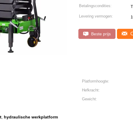
Betalingscondities:
T
Levering vermogen:
1
C
Beste prijs
Platformhoogte:
Hefkracht:
Gewicht:
t
hydraulische werkplatform
,