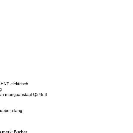
CHNT elektrisch
g
 van mangaanstaal Q345 B
rubber slang:
rs merk: Bucher