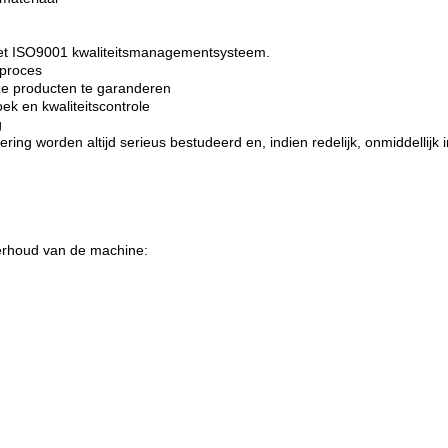
t het ISO9001 kwaliteitsmanagementsysteem.
eproces
ze producten te garanderen
k en kwaliteitscontrole
g
ering worden altijd serieus bestudeerd en, indien redelijk, onmiddellijk i
derhoud van de machine: