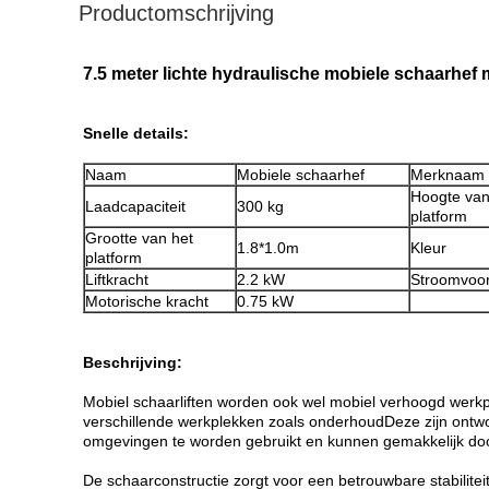
Productomschrijving
7.5 meter lichte hydraulische mobiele schaarhef
Snelle details:
Naam
Mobiele schaarhef
Merknaam
Hoogte van
Laadcapaciteit
300 kg
platform
Grootte van het
1.8*1.0m
Kleur
platform
Liftkracht
2.2 kW
Stroomvoor
Motorische kracht
0.75 kW
Beschrijving:
Mobiel schaarliften worden ook wel mobiel verhoogd werkp
verschillende werkplekken zoals onderhoudDeze zijn ontwo
omgevingen te worden gebruikt en kunnen gemakkelijk do
De schaarconstructie zorgt voor een betrouwbare stabilitei