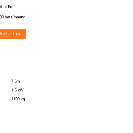
/t of l/c
00 sets/maand
ontact nu
7.5m
1,5 kW
1100 kg