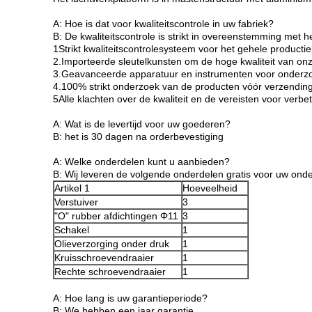
A: Hoe is dat voor kwaliteitscontrole in uw fabriek?
B: De kwaliteitscontrole is strikt in overeenstemming me
1Strikt kwaliteitscontrolesysteem voor het gehele producti
2.Importeerde sleutelkunsten om de hoge kwaliteit van on
3.Geavanceerde apparatuur en instrumenten voor onderzoe
4.100% strikt onderzoek van de producten vóór verzendin
5Alle klachten over de kwaliteit en de vereisten voor verbet
A: Wat is de levertijd voor uw goederen?
B: het is 30 dagen na orderbevestiging
A: Welke onderdelen kunt u aanbieden?
B: Wij leveren de volgende onderdelen gratis voor uw on
Artikel 1
Hoeveelheid
Verstuiver
3
"O" rubber afdichtingen Φ11
3
Schakel
1
Olieverzorging onder druk
1
Kruisschroevendraaier
1
Rechte schroevendraaier
1
A: Hoe lang is uw garantieperiode?
B: We hebben een jaar garantie.