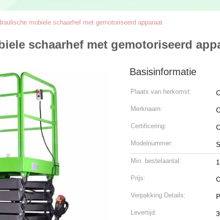
ydraulische mobiele schaarhef met gemotoriseerd apparaat
obiele schaarhef met gemotoriseerd app
Basisinformatie
Plaats van herkomst:
C
Merknaam:
C
Certificering:
Modelnummer:
S
Min. bestelaantal:
1
Prijs:
O
Verpakking Details:
P
Levertijd:
3