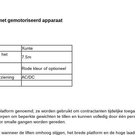
 met gemotoriseerd apparaat
Xunte
 het
7.5m
Rode kleur of optioneel
ziening
AC/DC
latform genoemd; ze worden gebruikt om contractanten tijdelijke toeg
rpen om beperkte gewichten te tillen en kunnen volledig door één per
or smalle gangen worden gereden.
t wanneer de liften omhoog stijgen, het brede platform en de hoge laadc