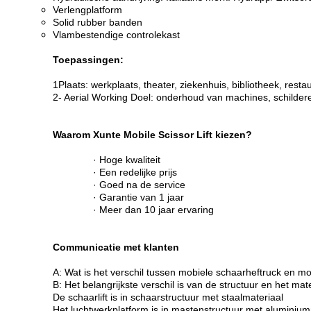
Verlengplatform
Solid rubber banden
Vlambestendige controlekast
Toepassingen:
1Plaats: werkplaats, theater, ziekenhuis, bibliotheek, restau
2- Aerial Working Doel: onderhoud van machines, schilde
Waarom Xunte Mobile Scissor Lift kiezen?
· Hoge kwaliteit
· Een redelijke prijs
· Goed na de service
· Garantie van 1 jaar
· Meer dan 10 jaar ervaring
Communicatie met klanten
A: Wat is het verschil tussen mobiele schaarheftruck en m
B: Het belangrijkste verschil is van de structuur en het mat
De schaarlift is in schaarstructuur met staalmateriaal
Het luchtwerkplatform is in mastenstructuur met aluminium