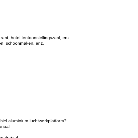
rant, hotel tentoonstellingszaal, enz.
ren, schoonmaken, enz.
obiel aluminium luchtwerkplatform?
eriaal
materiaal