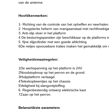
van de antenne.
Hoofdkenmerken:
1- Richting van de controle van het opheffen en neerhalen
2. Hoogsterke hefarm van mangaanstaal met rechthoekig
3. Anti-slip vloer in het platform
4 De besturingspanelen zijn beschikbaar op de platforms 
5. fijne slijpcilinder met een goede afdichting
6De netjes opvouwbare tralies maken het gemakkelijk om d
Veiligheidsmaatregelen:
1De werkspanning op het platform is 24V.
2Noodstopknop op het perron en de grond.
3Hulpplatform verlaagd.
4Teleskopbeentjes op het chassis
5Veiligheid bij slangontploffing
6. Regenbestendig ontwerp elektrische kast
7Zaan op het perron.
Belangrijkste parameters