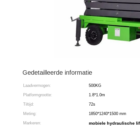
Gedetailleerde informatie
Laadvermogen:
500KG
Platformgrootte:
1.8*1.0m
Tiltijd:
72s
Meting:
1850*1240*1500 mm
Markeren:
mobiele hydraulische lif