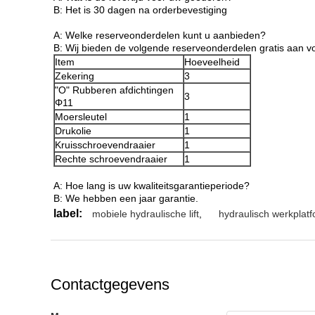
B: Het is 30 dagen na orderbevestiging
A: Welke reserveonderdelen kunt u aanbieden?
B: Wij bieden de volgende reserveonderdelen gratis aan 
Item
Hoeveelheid
Zekering
3
"O" Rubberen afdichtingen
3
Φ11
Moersleutel
1
Drukolie
1
Kruisschroevendraaier
1
Rechte schroevendraaier
1
A: Hoe lang is uw kwaliteitsgarantieperiode?
B: We hebben een jaar garantie.
label:
mobiele hydraulische lift
,
hydraulisch werkplatf
Contactgegevens