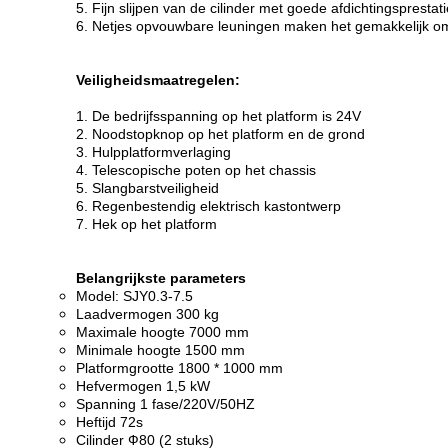
5. Fijn slijpen van de cilinder met goede afdichtingsprestat
6. Netjes opvouwbare leuningen maken het gemakkelijk om
Veiligheidsmaatregelen:
1. De bedrijfsspanning op het platform is 24V
2. Noodstopknop op het platform en de grond
3. Hulpplatformverlaging
4. Telescopische poten op het chassis
5. Slangbarstveiligheid
6. Regenbestendig elektrisch kastontwerp
7. Hek op het platform
Belangrijkste parameters
Model: SJY0.3-7.5
Laadvermogen 300 kg
Maximale hoogte 7000 mm
Minimale hoogte 1500 mm
Platformgrootte 1800 * 1000 mm
Hefvermogen 1,5 kW
Spanning 1 fase/220V/50HZ
Heftijd 72s
Cilinder Ф80 (2 stuks)