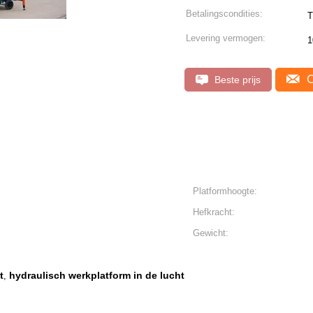
Betalingscondities:
T
Levering vermogen:
1
C
Beste prijs
Platformhoogte:
Hefkracht:
Gewicht:
t
hydraulisch werkplatform in de lucht
,