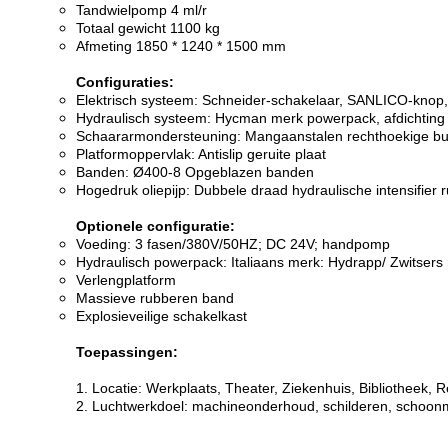
Tandwielpomp 4 ml/r
Totaal gewicht 1100 kg
Afmeting 1850 * 1240 * 1500 mm
Configuraties:
Elektrisch systeem: Schneider-schakelaar, SANLICO-knop, 
Hydraulisch systeem: Hycman merk powerpack, afdichting
Schaararmondersteuning: Mangaanstalen rechthoekige bu
Platformoppervlak: Antislip geruite plaat
Banden: Ø400-8 Opgeblazen banden
Hogedruk oliepijp: Dubbele draad hydraulische intensifier 
Optionele configuratie:
Voeding: 3 fasen/380V/50HZ; DC 24V; handpomp
Hydraulisch powerpack: Italiaans merk: Hydrapp/ Zwitsers
Verlengplatform
Massieve rubberen band
Explosieveilige schakelkast
Toepassingen:
1. Locatie: Werkplaats, Theater, Ziekenhuis, Bibliotheek, R
2. Luchtwerkdoel: machineonderhoud, schilderen, schoon