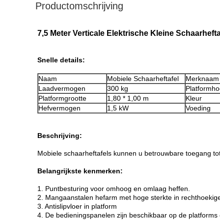
Productomschrijving
7,5 Meter Verticale Elektrische Kleine Schaarheft
Snelle details:
Naam
Mobiele Schaarheftafel
Merknaam
Laadvermogen
300 kg
Platformho
Platformgrootte
1,80 * 1,00 m
Kleur
Hefvermogen
1,5 kW
Voeding
Beschrijving:
Mobiele schaarheftafels kunnen u betrouwbare toegang tot 
Belangrijkste kenmerken:
1. Puntbesturing voor omhoog en omlaag heffen.
2. Mangaanstalen hefarm met hoge sterkte in rechthoekig
3. Antislipvloer in platform
4. De bedieningspanelen zijn beschikbaar op de platforms