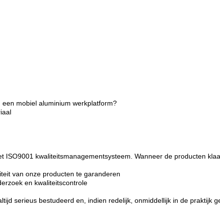
en een mobiel aluminium werkplatform?
iaal
 het ISO9001 kwaliteitsmanagementsysteem. Wanneer de producten klaar 
teit van onze producten te garanderen
rzoek en kwaliteitscontrole
tijd serieus bestudeerd en, indien redelijk, onmiddellijk in de praktijk g