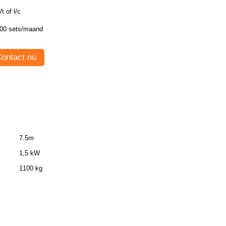
/t of l/c
00 sets/maand
ontact nu
7.5m
1,5 kW
1100 kg