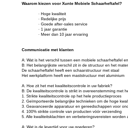
Waarom kiezen voor Xunte Mobiele Schaarheftafel?
· Hoge kwaliteit
· Redelijke prijs
· Goede after-sales service
· 1 jaar garantie
· Meer dan 10 jaar ervaring
Communicatie met klanten
A: Wat is het verschil tussen een mobiele schaarheftafel 
B: Het belangrijkste verschil zit in de structuur en het mater
De schaarheftafel heeft een schaarstructuur met staal
Het werkplatform heeft een maststructuur met aluminium
A: Hoe zit het met kwaliteitscontrole in uw fabriek?
B: De kwaliteitscontrole is strikt in overeenstemming met
1. Strikte kwaliteitscontrole op het hele productieproces
2. Geïmporteerde belangrijke technieken om de hoge kwali
3. Geavanceerde apparatuur en gereedschappen voor onde
4. 100% strikte controle van producten vóór verzending
5. Alle kwaliteitsklachten en verbeteringsvereisten worden al
A: Wat is de levertijd voor uw goederen?