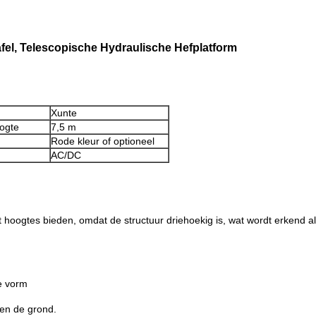
afel, Telescopische Hydraulische Hefplatform​
Xunte
ogte
7,5 m
Rode kleur of optioneel
AC/DC
hoogtes bieden, omdat de structuur driehoekig is, wat wordt erkend als
e vorm
 en de grond.