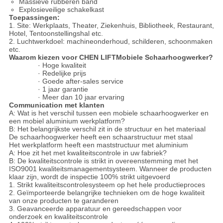
Massieve rubberen band
Explosieveilige schakelkast
Toepassingen:
1. Site: Werkplaats, Theater, Ziekenhuis, Bibliotheek, Restaurant,
Hotel, Tentoonstellingshal etc.
2. Luchtwerkdoel: machineonderhoud, schilderen, schoonmaken
etc.
Waarom kiezen voor CHEN LIFTMobiele Schaarhoogwerker?
· Hoge kwaliteit
· Redelijke prijs
· Goede after-sales service
· 1 jaar garantie
· Meer dan 10 jaar ervaring
C
ommunication met klanten
A: Wat is het verschil tussen een mobiele schaarhoogwerker en
een mobiel aluminium werkplatform?
B: Het belangrijkste verschil zit in de structuur en het materiaal
De schaarhoogwerker heeft een schaarstructuur met staal
Het werkplatform heeft een maststructuur met aluminium
A: Hoe zit het met kwaliteitscontrole in uw fabriek?
B: De kwaliteitscontrole is strikt in overeenstemming met het
ISO9001 kwaliteitsmanagementsysteem. Wanneer de producten
klaar zijn, wordt de inspectie 100% strikt uitgevoerd
1. Strikt kwaliteitscontrolesysteem op het hele productieproces
2. Geïmporteerde belangrijke technieken om de hoge kwaliteit
van onze producten te garanderen
3. Geavanceerde apparatuur en gereedschappen voor
onderzoek en kwaliteitscontrole