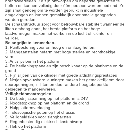
brandweerlieden. Ze zijn ontworpen om beperkte gewichten te
heffen en kunnen volledig door één persoon worden bediend. Ze
zijn smal genoeg om te worden gebruikt in industriële
omgevingen en kunnen gemakkelijk door smalle gangpaden
worden gereden.
De schaarstructuur zorgt voor betrouwbare stabiliteit wanneer de
liften omhoog gaan, het brede platform en het hoge
laadvermogen maken het werken in de lucht efficiënter en
veiliger.
Belangrijkste kenmerken:
1. Puntbesturing voor omhoog en omlaag heffen.
2. Mangaanstalen hefarm met hoge sterkte en rechthoekige
vorm
3. Antislipvloer in het platform
4. De bedieningspanelen zijn beschikbaar op de platforms en de
grond.
5. Fijn slijpen van de cilinder met goede afdichtingsprestaties
6. Netjes opvouwbare leuningen maken het gemakkelijk om door
deuropeningen, in liften en door andere hoogtebeperkte
gebieden te manoeuvreren.
Veiligheidsmaatregelen:
1. De bedrijfsspanning op het platform is 24V
2. Noodstopknop op het platform en de grond
3. Hulpplatformverlaging
4. Telescopische poten op het chassis
5. Veiligheidsklep voor slangbarsten
6. Regenbestendig elektrisch kastontwerp
7. Hek op het platform