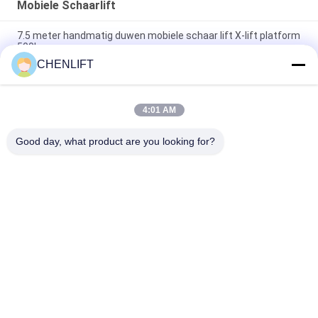
Mobiele Schaarlift
7.5 meter handmatig duwen mobiele schaar lift X-lift platform
500kg
CHENLIFT
14M Kleine Elektrische Schaarhoogwerker Met Gemotoriseerd
Apparaat Laadvermogen Van 450Kg
4:01 AM
Mini Handbediende 3,9 Meter Hoogwerkplatform met Anti-Slip
Traanplaat
Good day, what product are you looking for?
populaire categorieën
Alle
Hydraulisch 
Zelfrijdende 
Liftplatform
Schaarhoogwerker
Mobiele Schaarlift
Mini Scissor Lift
Verticaal 
Luchtwerkplatform
Hefplatform