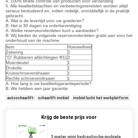
4. 100% strikte controle van producten vóór verzending
5. Alle kwaliteitsklachten en verbeteringsvereisten worden altijd
serieus bestudeerd en, indien redelijk, onmiddellijk in de praktijk
gebracht.
A: Wat is de levertijd voor uw goederen?
B: Het is 30 dagen na orderbevestiging
A: Welke reserveonderdelen kunt u aanbieden?
B: Wij bieden de volgende reserveonderdelen gratis aan voor het
onderhoud van de machine:
Item
Hoeveelheid
Zekering
3
"O" Rubberen afdichtingen Φ11
3
Moersleutel
1
Drukolie
1
Kruisschroevendraaier
1
Rechte schroevendraaier
1
A: Hoe lang is uw kwaliteitsgarantieperiode?
B: We hebben een jaar garantie.
autoschaarlift
schaarlift mobiel
mobiel lucht het werkplatform
Krijg de beste prijs voor
3 meter mini hydraulische mobiele