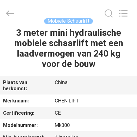
(SUZHOU)
MACHINERY
CO
LTD.
All
Mobiele Schaarlift
Rights
Reserved.
3 meter mini hydraulische
HUIS
mobiele schaarlift met een
PRODUCTEN
laadvermogen van 240 kg
voor de bouw
OVER
ONS
Plaats van
China
herkomst:
FABRIEKSTOCHT
Merknaam:
CHEN LIFT
Certificering:
CE
KWALITEITSCONTROLE
Modelnummer:
Mk300