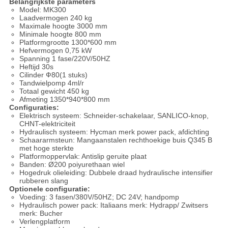
Belangrijkste parameters
Model: MK300
Laadvermogen 240 kg
Maximale hoogte 3000 mm
Minimale hoogte 800 mm
Platformgrootte 1300*600 mm
Hefvermogen 0,75 kW
Spanning 1 fase/220V/50HZ
Heftijd 30s
Cilinder Ф80(1 stuks)
Tandwielpomp 4ml/r
Totaal gewicht 450 kg
Afmeting 1350*940*800 mm
Configuraties:
Elektrisch systeem: Schneider-schakelaar, SANLICO-knop,
CHNT-elektriciteit
Hydraulisch systeem: Hycman merk power pack, afdichting
Schaararmsteun: Mangaanstalen rechthoekige buis Q345 B
met hoge sterkte
Platformoppervlak: Antislip geruite plaat
Banden: Ø200 poiyurethaan wiel
Hogedruk olieleiding: Dubbele draad hydraulische intensifier
rubberen slang
Optionele configuratie:
Voeding: 3 fasen/380V/50HZ; DC 24V; handpomp
Hydraulisch power pack: Italiaans merk: Hydrapp/ Zwitsers
merk: Bucher
Verlengplatform