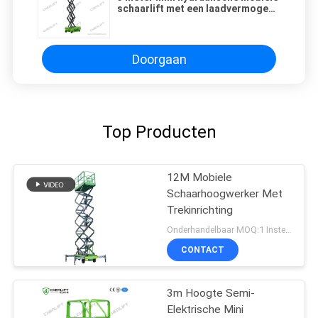
schaarlift met een laadvermogen
van 240 kg voor de bouw
Doorgaan
Top Producten
12M Mobiele
Schaarhoogwerker Met
Trekinrichting
Onderhandelbaar MOQ:1 Instellen
CONTACT
3m Hoogte Semi-
Elektrische Mini