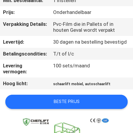
Min. bestelaantal:
1 Instellen
NEEM
CONTACT
Prijs:
Onderhandelbaar
MET
Verpakking Details:
Pvc-Film die in Pallets of in
houten Geval wordt verpakt
ONS
OP
Levertijd:
30 dagen na bestelling bevestigd
Betalingscondities:
T/t of l/c
NIEUWS
Levering
100 sets/maand
vermogen:
VRAAG
Hoog licht:
,
schaarlift mobiel
autoschaarlift
EEN
OFFERTE
BESTE PRIJS
SITEMAP