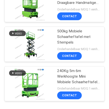
Draagbare Handmatige
Duw Schaarheftafel
Onderhandelbaar MOQ:1 eenheid
Voor Magazijn
CONTACT
500kg Mobiele
Schaarheftafel met
Stempels
Onderhandelbaar MOQ:1 eenheid
CONTACT
240Kg 5m 6m
Werkhoogte Mini
Mobiele Schaarheftafel
Met Uitbreidingsplatform
Onderhandelbaar MOQ:1 eenheid
CONTACT