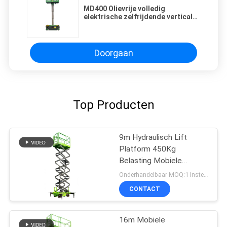
MD400 Olievrije volledig
elektrische zelfrijdende verticale
lift
Doorgaan
Top Producten
9m Hydraulisch Lift
Platform 450Kg
Belasting Mobiele
Scheren Lift
Onderhandelbaar MOQ:1 Instellen
CONTACT
16m Mobiele