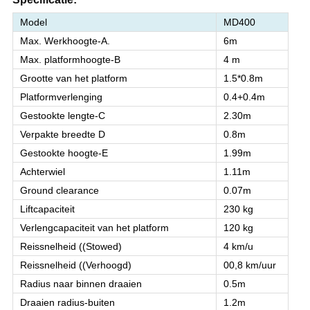
Model
MD400
Max. Werkhoogte-A.
6m
Max. platformhoogte-B
4 m
Grootte van het platform
1.5*0.8m
Platformverlenging
0.4+0.4m
Gestookte lengte-C
2.30m
Verpakte breedte D
0.8m
Gestookte hoogte-E
1.99m
Achterwiel
1.11m
Ground clearance
0.07m
Liftcapaciteit
230 kg
Verlengcapaciteit van het platform
120 kg
Reissnelheid ((Stowed)
4 km/u
Reissnelheid ((Verhoogd)
00,8 km/uur
Radius naar binnen draaien
0.5m
Draaien radius-buiten
1.2m