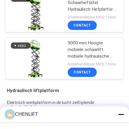
Schaarheftafel
Hydraulisch Hefplatform
Met Uitschuifbaar
Onderhandelbaar MOQ:1 Instellen
Platform
CONTACT
9000 mm Hoogte
mobiele schaarlift
mobiele hydraulische
liftplatform voor het
Onderhandelbaar MOQ:1 Instellen
reinigen
CONTACT
Hydraulisch liftplatform
Elektrisch werkplatform in de lucht zelfrijdende
schaarheftafel
CHENLIFT
10m Hydraulisch Lift Platform Elektrisch zelfrijdend schaarlift
met uitbreidingsplatform 450Kg Belasting