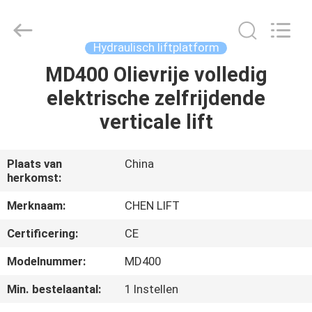
(SUZHOU)
MACHINERY
CO
LTD.
All
Hydraulisch liftplatform
Rights
Reserved.
MD400 Olievrije volledig
HUIS
elektrische zelfrijdende
PRODUCTEN
verticale lift
OVER
Plaats van
China
herkomst:
ONS
Merknaam:
CHEN LIFT
FABRIEKSTOCHT
Certificering:
CE
Modelnummer:
MD400
KWALITEITSCONTROLE
Min. bestelaantal:
1 Instellen