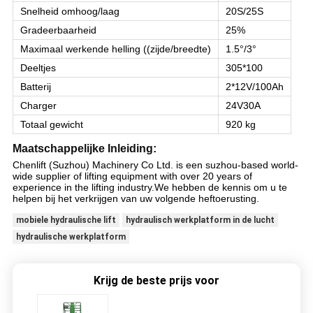
Snelheid omhoog/laag
20S/25S
Gradeerbaarheid
25%
Maximaal werkende helling ((zijde/breedte)
1.5°/3°
Deeltjes
305*100
Batterij
2*12V/100Ah
Charger
24V30A
Totaal gewicht
920 kg
Maatschappelijke Inleiding:
Chenlift (Suzhou) Machinery Co Ltd. is een suzhou-based world-
wide supplier of lifting equipment with over 20 years of
experience in the lifting industry.We hebben de kennis om u te
helpen bij het verkrijgen van uw volgende heftoerusting.
mobiele hydraulische lift
hydraulisch werkplatform in de lucht
hydraulische werkplatform
Krijg de beste prijs voor