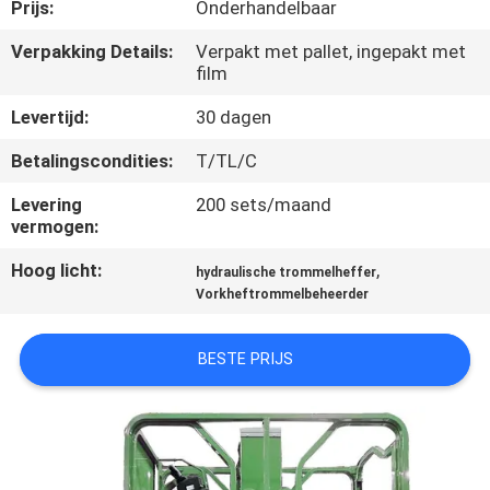
NEEM
Prijs:
Onderhandelbaar
CONTACT
Verpakking Details:
Verpakt met pallet, ingepakt met
film
MET
ONS
Levertijd:
30 dagen
OP
Betalingscondities:
T/TL/C
Levering
200 sets/maand
NIEUWS
vermogen:
Hoog licht:
,
hydraulische trommelheffer
VRAAG
Vorkheftrommelbeheerder
EEN
BESTE PRIJS
OFFERTE
SITEMAP