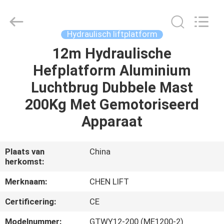
(SUZHOU)
MACHINERY
CO
LTD.
All
Hydraulisch liftplatform
Rights
Reserved.
12m Hydraulische
HUIS
Hefplatform Aluminium
PRODUCTEN
Luchtbrug Dubbele Mast
200Kg Met Gemotoriseerd
OVER
Apparaat
ONS
Plaats van
China
herkomst:
FABRIEKSTOCHT
Merknaam:
CHEN LIFT
KWALITEITSCONTROLE
Certificering:
CE
Modelnummer:
GTWY12-200 (ME1200-2)