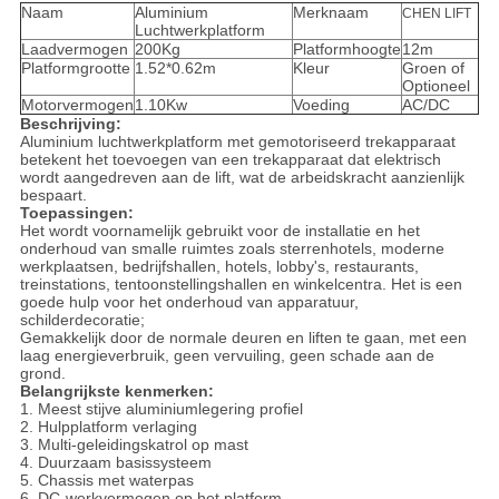
Naam
Aluminium
Merknaam
CHEN LIFT
Luchtwerkplatform
Laadvermogen
200Kg
Platformhoogte
12m
Platformgrootte
1.52*0.62m
Kleur
Groen of
Optioneel
Motorvermogen
1.10Kw
Voeding
AC/DC
Beschrijving:
Aluminium luchtwerkplatform met gemotoriseerd trekapparaat
betekent het toevoegen van een trekapparaat dat elektrisch
wordt aangedreven aan de lift, wat de arbeidskracht aanzienlijk
bespaart.
Toepassingen:
Het wordt voornamelijk gebruikt voor de installatie en het
onderhoud van smalle ruimtes zoals sterrenhotels, moderne
werkplaatsen, bedrijfshallen, hotels, lobby's, restaurants,
treinstations, tentoonstellingshallen en winkelcentra. Het is een
goede hulp voor het onderhoud van apparatuur,
schilderdecoratie;
Gemakkelijk door de normale deuren en liften te gaan, met een
laag energieverbruik, geen vervuiling, geen schade aan de
grond.
Belangrijkste kenmerken:
1. Meest stijve aluminiumlegering profiel
2. Hulpplatform verlaging
3. Multi-geleidingskatrol op mast
4. Duurzaam basissysteem
5. Chassis met waterpas
6. DC-werkvermogen op het platform