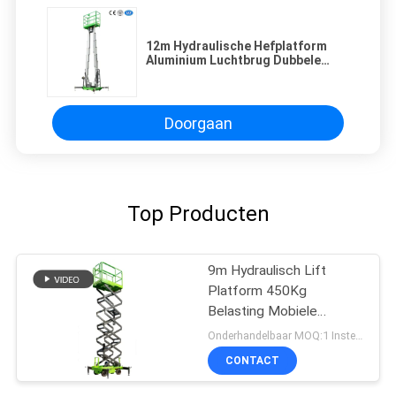
12m Hydraulische Hefplatform
Aluminium Luchtbrug Dubbele
Mast 200Kg Met Gemotoriseerd
Apparaat
Doorgaan
Top Producten
9m Hydraulisch Lift
Platform 450Kg
Belasting Mobiele
Scheren Lift
Onderhandelbaar MOQ:1 Instellen
CONTACT