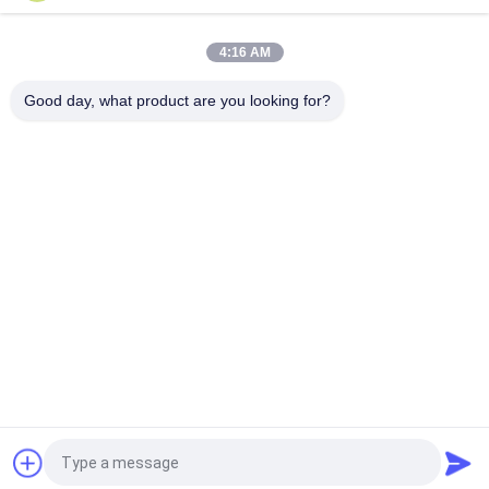
10m Hydraulisch Lift Platform Elektrisch zelfrijdend schaarlift
met uitbreidingsplatform 450Kg Belasting
4:16 AM
10 meter hydraulische hefplatform aluminium hoogwerker
dubbele mast
Good day, what product are you looking for?
populaire categorieën
Alle
Hydraulisch 
Zelfrijdende 
Liftplatform
Schaarhoogwerker
Mobiele Schaarlift
Mini Scissor Lift
Verticaal 
Luchtwerkplatform
Hefplatform
Elektrische 
Boomlift
Ordeplukker
Vraag een offerte aan