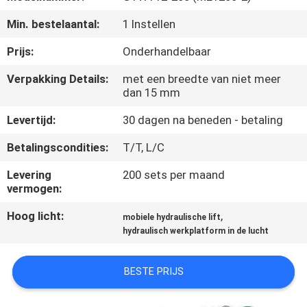
NEEM
Min. bestelaantal:
1 Instellen
CONTACT
MET
Prijs:
Onderhandelbaar
ONS
Verpakking Details:
met een breedte van niet meer
dan 15 mm
OP
Levertijd:
30 dagen na beneden - betaling
NIEUWS
Betalingscondities:
T/T, L/C
Levering
200 sets per maand
VRAAG
vermogen:
EEN
Hoog licht:
,
mobiele hydraulische lift
OFFERTE
hydraulisch werkplatform in de lucht
BESTE PRIJS
SITEMAP