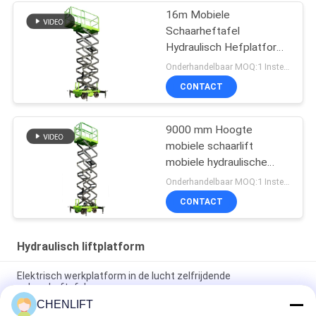
16m Mobiele
Schaarheftafel
Hydraulisch Hefplatform
Met Uitschuifbaar
Onderhandelbaar MOQ:1 Instellen
Platform
CONTACT
9000 mm Hoogte
mobiele schaarlift
mobiele hydraulische
liftplatform voor het
Onderhandelbaar MOQ:1 Instellen
reinigen
CONTACT
Hydraulisch liftplatform
Elektrisch werkplatform in de lucht zelfrijdende
schaarheftafel
CHENLIFT