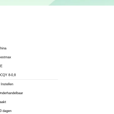
hina
estmax
CE
CQY 8-0,8
 Instellen
nderhandelbaar
aakt
0 dagen