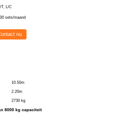
/T, L/C
00 sets/maand
ontact nu
10.50m
2.20m
2730 kg
n 8000 kg capaciteit