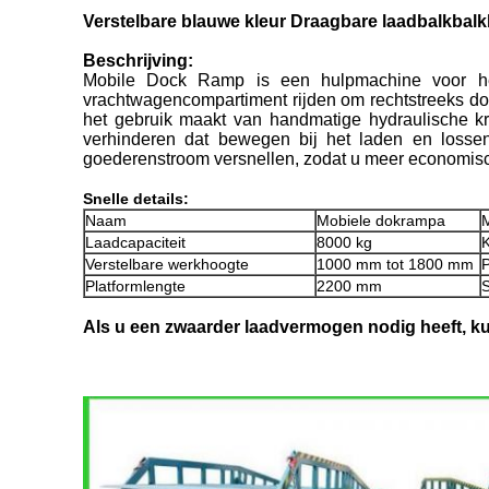
Verstelbare blauwe kleur Draagbare laadbalkbalk
Beschrijving:
Mobile Dock Ramp is een hulpmachine voor het
vrachtwagencompartiment rijden om rechtstreeks d
het gebruik maakt van handmatige hydraulische kr
verhinderen dat bewegen bij het laden en losse
goederenstroom versnellen, zodat u meer economisch
Snelle details:
Naam
Mobiele dokrampa
Laadcapaciteit
8000 kg
K
Verstelbare werkhoogte
1000 mm tot 1800 mm
Platformlengte
2200 mm
S
Als u een zwaarder laadvermogen nodig heeft, k