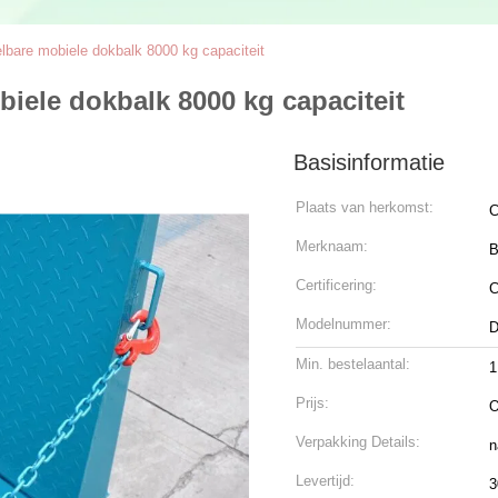
lbare mobiele dokbalk 8000 kg capaciteit
iele dokbalk 8000 kg capaciteit
Basisinformatie
Plaats van herkomst:
C
Merknaam:
B
Certificering:
Modelnummer:
D
Min. bestelaantal:
1
Prijs:
O
Verpakking Details:
n
Levertijd:
3