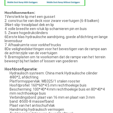
Hoofdkenmerken:
1Versterkte lip met een gusset
2. constructie van deck voor zware voertuigen (6-8 balken)
3Niet-slip-treadplaat dek en lip
4. volle breedte een-stuk lip scharnieren pin en buis
5. Zware hogedrukcilinders
6Eerste klas hydraulische aandrijving, goede afdichting en lange
levensduur
7. Afhaalruimte voor vorkheftrucks
8De veiligheidskettingen voor het bevestigen van de rampe aan
de achterzijde van de voertuigen
9. Bremsplaten om te voorkomen dat de rampe van het terrein
beweegt bij het laden of lossen van goederen
Hoofdconfiguratie:
Hydraulisch systeem: China merk Hydraulische cilinder
Φ80*2, afdichting
Platformoppervlak: WB325/1 stalen rooster
Hoofdprofiel: 160*60*4.5.mm rechthoekige buis
Bescherming: 100*40*4 mm rechthoekige buis en 80*40*4
mm rechthoekige buis
Verbindingsbord: plaat van 16 mm en plaat van 3 mm
band: Φ500-8 massiefband
Plaat van het antischuifvlak
Handmatig hydraulisch vermogen