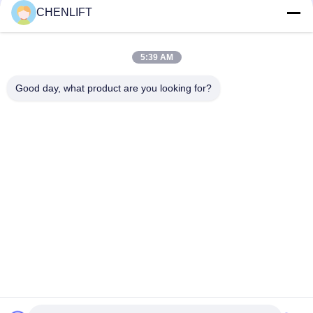
CHENLIFT
Mobiele laadklep met grote laadcapaciteit en uitriggers,
verplaatsbare dock leveller
5:39 AM
Containerlaadhelling met capaciteit van 8000 kg, draagbaar,
handmatige hydraulische aandrijving
Good day, what product are you looking for?
populaire categorieën
Alle
Hydraulisch 
Zelfrijdende 
Liftplatform
Schaarhoogwerker
Mobiele Schaarlift
Mini Scissor Lift
Verticaal 
Luchtwerkplatform
Hefplatform
Elektrische 
Boomlift
Ordeplukker