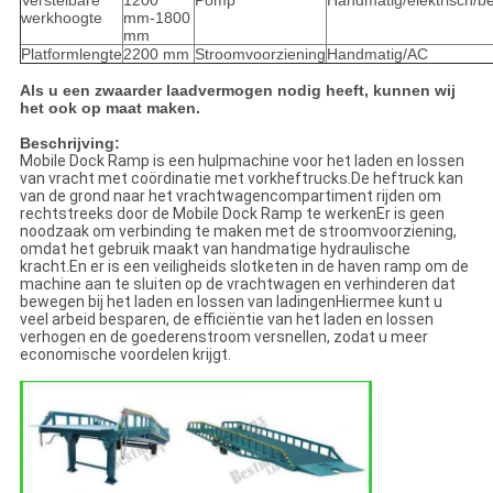
Verstelbare
1200
Pomp
Handmatig/elektrisch/b
werkhoogte
mm-1800
mm
Platformlengte
2200 mm
Stroomvoorziening
Handmatig/AC
Als u een zwaarder laadvermogen nodig heeft, kunnen wij
het ook op maat maken.
Beschrijving:
Mobile Dock Ramp is een hulpmachine voor het laden en lossen
van vracht met coördinatie met vorkheftrucks.De heftruck kan
van de grond naar het vrachtwagencompartiment rijden om
rechtstreeks door de Mobile Dock Ramp te werkenEr is geen
noodzaak om verbinding te maken met de stroomvoorziening,
omdat het gebruik maakt van handmatige hydraulische
kracht.En er is een veiligheids slotketen in de haven ramp om de
machine aan te sluiten op de vrachtwagen en verhinderen dat
bewegen bij het laden en lossen van ladingenHiermee kunt u
veel arbeid besparen, de efficiëntie van het laden en lossen
verhogen en de goederenstroom versnellen, zodat u meer
economische voordelen krijgt.