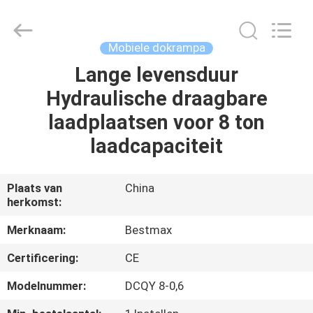
(SUZHOU)
MACHINERY
CO
LTD.
All
Mobiele dokrampa
Rights
Reserved.
Lange levensduur
HUIS
Hydraulische draagbare
PRODUCTEN
laadplaatsen voor 8 ton
laadcapaciteit
OVER
ONS
Plaats van
China
herkomst:
FABRIEKSTOCHT
Merknaam:
Bestmax
Certificering:
CE
KWALITEITSCONTROLE
Modelnummer:
DCQY 8-0,6