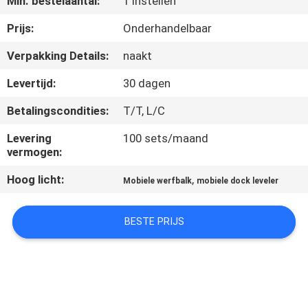
Min. bestelaantal:
1 Instellen
NEEM
CONTACT
Prijs:
Onderhandelbaar
MET
Verpakking Details:
naakt
ONS
Levertijd:
30 dagen
OP
Betalingscondities:
T/T, L/C
Levering
100 sets/maand
NIEUWS
vermogen:
Hoog licht:
,
Mobiele werfbalk
mobiele dock leveler
VRAAG
EEN
BESTE PRIJS
OFFERTE
SITEMAP