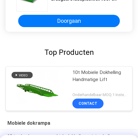
ton laadcapaciteit
Doorgaan
Top Producten
10t Mobiele Dokhelling
Handmatige Lift
Onderhandelbaar MOQ:1 Instellen
CONTACT
Mobiele dokrampa
10 ton laadvermogen mobiele dokbalk, containerbalk