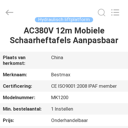
(SUZHOU)
MACHINERY
CO
LTD.
All
Hydraulisch liftplatform
Rights
Reserved.
AC380V 12m Mobiele
HUIS
Schaarheftafels Aanpasbaar
PRODUCTEN
Plaats van
China
herkomst:
OVER
ONS
Merknaam:
Bestmax
Certificering:
CE ISO9001:2008 IPAF member
FABRIEKSTOCHT
Modelnummer:
MK1200
Min. bestelaantal:
1 Instellen
KWALITEITSCONTROLE
Prijs:
Onderhandelbaar