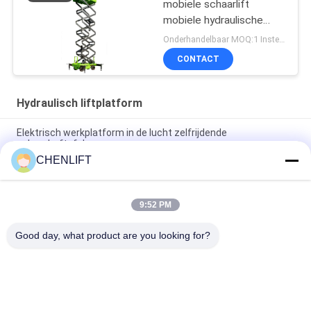
mobiele schaarlift
mobiele hydraulische
liftplatform voor het
Onderhandelbaar MOQ:1 Instellen
reinigen
CONTACT
Hydraulisch liftplatform
Elektrisch werkplatform in de lucht zelfrijdende
schaarheftafel
CHENLIFT
10m Hydraulisch Lift Platform Elektrisch zelfrijdend schaarlift
met uitbreidingsplatform 450Kg Belasting
9:52 PM
10 meter hydraulische hefplatform aluminium hoogwerker
dubbele mast
Good day, what product are you looking for?
populaire categorieën
Alle
Hydraulisch 
Zelfrijdende 