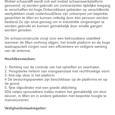
Mobiel schaarslift wordt ook wel mobiel schaarswerkplatform
genoemd; zij worden gebruikt om contractanten tijdelijke toegang
te verschaffen tot hoge,Onbereikbare gebieden op verschillende
werkplekken zoals onderhoudDeze zijn ontworpen om beperkte
gewichten te tillen en kunnen volledig door één persoon worden
bediend.Ze zijn smal genoeg om in industriële omgevingen te
worden gebruikt en kunnen gemakkelijk door smalle gangen
worden gereden.
De schaarconstructie zorgt voor een betrouwbare stabiliteit
wanneer de liften omhoog stijgen, het brede platform en de hoge
laadcapaciteit zorgen voor een efficiëntere en veiligere werking
van de antenne.
Hoofdkenmerken:
1- Richting van de controle van het opheffen en neerhalen.
2. Hoogsterke hefarm van mangaanstaal met rechthoekige vorm
3. Anti-slip vloer in het platform
4 De besturingspanelen zijn beschikbaar op de platforms en op
de grond.
5. fijne slijpcilinder met een goede afdichting
6De netjes opvouwbare tralies maken het gemakkelijk om door
deuren, in liften en in andere gebieden met beperkte hoogte te
manoeuvreren.
Veiligheidsmaatregelen: