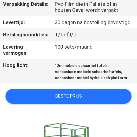
NEEM
Verpakking Details:
Pvc-Film die in Pallets of in
houten Geval wordt verpakt
CONTACT
MET
Levertijd:
30 dagen na bestelling bevestigd
ONS
Betalingscondities:
T/t of l/c
OP
Levering
100 sets/maand
vermogen:
NIEUWS
Hoog licht:
,
12m mobiele schaarheftafels
,
Aanpasbare mobiele schaarheftafels
Aanpasbaar mobiel hydraulisch platform
VRAAG
EEN
BESTE PRIJS
OFFERTE
SITEMAP