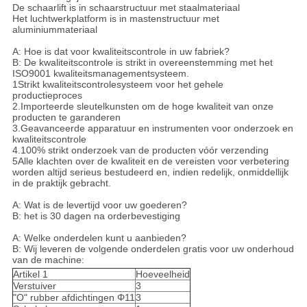
De schaarlift is in schaarstructuur met staalmateriaal
Het luchtwerkplatform is in mastenstructuur met
aluminiummateriaal
A: Hoe is dat voor kwaliteitscontrole in uw fabriek?
B: De kwaliteitscontrole is strikt in overeenstemming met het
ISO9001 kwaliteitsmanagementsysteem.
1Strikt kwaliteitscontrolesysteem voor het gehele
productieproces
2.Importeerde sleutelkunsten om de hoge kwaliteit van onze
producten te garanderen
3.Geavanceerde apparatuur en instrumenten voor onderzoek en
kwaliteitscontrole
4.100% strikt onderzoek van de producten vóór verzending
5Alle klachten over de kwaliteit en de vereisten voor verbetering
worden altijd serieus bestudeerd en, indien redelijk, onmiddellijk
in de praktijk gebracht.
A: Wat is de levertijd voor uw goederen?
B: het is 30 dagen na orderbevestiging
A: Welke onderdelen kunt u aanbieden?
B: Wij leveren de volgende onderdelen gratis voor uw onderhoud
van de machine:
Artikel 1
Hoeveelheid
Verstuiver
3
"O" rubber afdichtingen Φ11
3