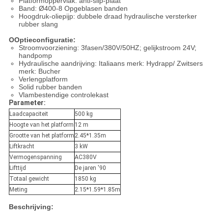
Platformoppervlak: anti-slip-plaat
Band: Ø400-8 Opgeblasen banden
Hoogdruk-oliepijp: dubbele draad hydraulische versterker
rubber slang
O
Optieconfiguratie:
Stroomvoorziening: 3fasen/380V/50HZ; gelijkstroom 24V;
handpomp
Hydraulische aandrijving: Italiaans merk: Hydrapp/ Zwitsers
merk: Bucher
Verlengplatform
Solid rubber banden
Vlambestendige controlekast
Parameter:
Laadcapaciteit
500 kg
Hoogte van het platform
12 m
Grootte van het platform
2.45*1.35m
Liftkracht
3 kW
Vermogenspanning
AC380V
Lifttijd
De jaren '90
Totaal gewicht
1850 kg
Meting
2.15*1.59*1.85m
Beschrijving: