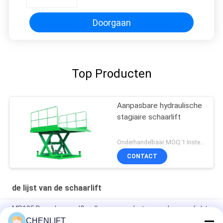
Doorgaan
Top Producten
Aanpasbare hydraulische
stagiaire schaarlift
Onderhandelbaar MOQ:1 Instellen
CONTACT
de lijst van de schaarlift
MP105 Draagbare zelflaadkarren voor het verwerken van licht
materiaal
CHENLIFT