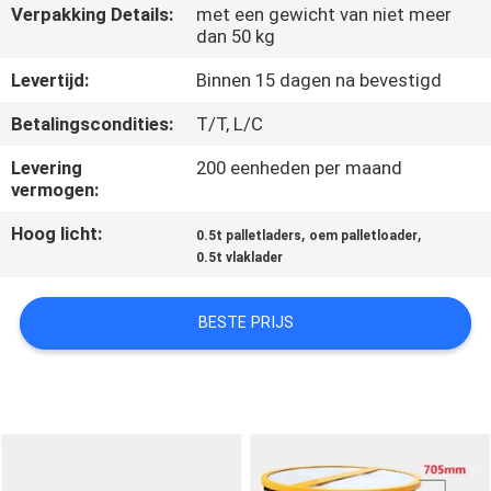
NEEM
Verpakking Details:
met een gewicht van niet meer
dan 50 kg
CONTACT
MET
Levertijd:
Binnen 15 dagen na bevestigd
ONS
Betalingscondities:
T/T, L/C
OP
Levering
200 eenheden per maand
vermogen:
NIEUWS
Hoog licht:
,
,
0.5t palletladers
oem palletloader
0.5t vlaklader
VRAAG
BESTE PRIJS
EEN
OFFERTE
SITEMAP