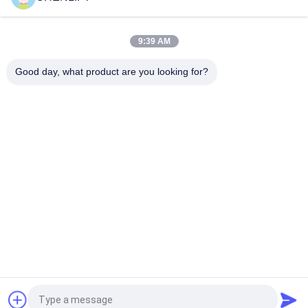
1110 mm palletpal lading heftafel hefboomlader voor 2000 kg
9:39 AM
Zware industriële enkele schaarlift, solide en duurzame
hefoplossing
Good day, what product are you looking for?
populaire categorieën
Alle
Hydraulisch 
Zelfrijdende 
Liftplatform
Schaarhoogwerker
Mobiele Schaarlift
Mini Scissor Lift
Verticaal 
Luchtwerkplatform
Hefplatform
Elektrische 
Boomlift
Ordeplukker
Vraag een offerte aan