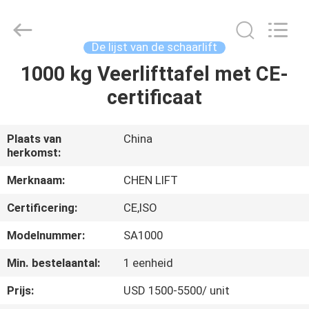
(SUZHOU)
MACHINERY
CO
LTD.
All
De lijst van de schaarlift
Rights
Reserved.
1000 kg Veerlifttafel met CE-
HUIS
certificaat
PRODUCTEN
Plaats van
China
herkomst:
OVER
ONS
Merknaam:
CHEN LIFT
Certificering:
CE,ISO
FABRIEKSTOCHT
Modelnummer:
SA1000
Min. bestelaantal:
1 eenheid
KWALITEITSCONTROLE
Prijs:
USD 1500-5500/ unit