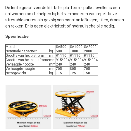
De lente geactiveerde lift tafel platform - pallet leveller is een
ontworpen om te helpen bij het verminderen van repetitieve
stressblessures als gevolg van constante
Buigen, tillen, draaien
en rekken.
Er is geen elektriciteit of hydraulische olie nodig.
Specificatie
Model
SA500
SA1000
SA2000
Nominale capaciteit
kg
500
1000
2000
Grootte van het platform
mm
R1110
R1110
R1110
Grootte van het basisframe
mm
915*934
915*934
915*934
Verlaagde hoogte
mm
240
240
240
Verhoogde hoogte
mm
705
805
705
Nettogewicht
kg
115
125
150