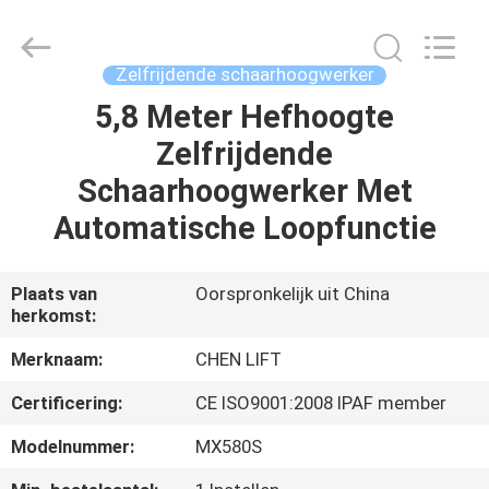
(SUZHOU)
MACHINERY
CO
LTD.
All
Zelfrijdende schaarhoogwerker
Rights
Reserved.
5,8 Meter Hefhoogte
HUIS
Zelfrijdende
PRODUCTEN
Schaarhoogwerker Met
Automatische Loopfunctie
OVER
ONS
Plaats van
Oorspronkelijk uit China
herkomst:
FABRIEKSTOCHT
Merknaam:
CHEN LIFT
Certificering:
CE ISO9001:2008 IPAF member
KWALITEITSCONTROLE
Modelnummer:
MX580S