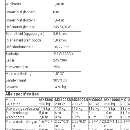
Wielbasis
1,36 m
Draaicirkel (binnen)
0 m
Draaicirkel (buiten)
1,64 m
Hef-/aandrijfmotor
24V/3,3kW
Rijsnelheid (opgeborgen)
3,0 km/u
Rijsnelheid (verhoogd)
1,0 km/u
Hef-/daalsnelheid
18/22 sec
Batterijen
4*6V/225Ah
Lader
24V/30A
Klimvermogen
25%
Max. werkhelling
1,5°/3°
Bandenmaat
305*100
Gewicht
1470 kg
Alle specificaties
Model
MX580S
MX600SN
MX800SN
MX800S
MX1000S
MX12
Belasting
230 kg
230 kg
230 kg
450 kg
320 kg
230 k
Uitbreidingsbelasting
113 kg
113 kg
113 kg
113 kg
113 kg
113 k
Platformhoogte
5,8 m
6 m
8 m
8 m
10 m
11,8 
Werkhoogte
7,8 m
8 m
10 m
10 m
12 m
13,8 
Platformafmetingen
1,67*0,74
2,27*0,81
2,27*0,81
2,27*1,12
2,27*1,12
2,27*
m
m
m
m
m
m