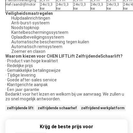
Platformverlenging
0,9 m
0,9 m
0,9 m
0,9 m
0,9 m
0,9 m
Hef-/aandrijfmotor
24v/3,3
24v/3,3
24v/3,3
24v/3,3
24v/3,3
24v/4
kw
kw
kw
kw
kw
kw
Veiligheidsmaatregelen
Hulpdaalinrichtingen
Anti-burst-systeem
Noodstopknop
Kantelbeschermingssysteem
Oplaadbeveiligingssysteem
Automatische bescherming tegen kuilen
Automatisch remsysteem
Zoemer en claxon
Waarom kiezen voor CHEN LIFTLift ZelfrijdendeSchaarlift?
· Product van hoge kwaliteit
· Redelijke prijs
· Gemakkelijke betalingswijze
· Tijdige levering
· Goede after-sales service
· Klantgerichte aanpak
· E
en jaar garantie
Bedankt voor het lezen en welkom bij uw aanvraag. We zullen u
zo snel mogelijk antwoorden.
zelfrijdende lift
zelfrijdende schaarhef
zelfrijdend werkplatform
Krijg de beste prijs voor