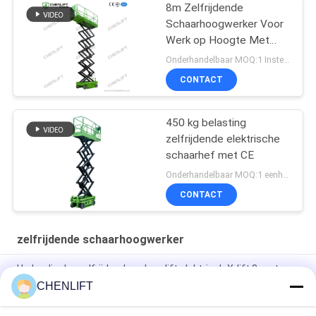
8m Zelfrijdende
Schaarhoogwerker Voor
Werk op Hoogte Met
230Kg Laadvermogen
Onderhandelbaar MOQ:1 Instellen
CONTACT
450 kg belasting
zelfrijdende elektrische
schaarhef met CE
Onderhandelbaar MOQ:1 eenheid
CONTACT
zelfrijdende schaarhoogwerker
Hydraulische zelfrijdende schaarlift elektrisch X-lift 8 meter
450 kg laadvermogen
CHENLIFT
6m platformhoogte zelfrijdende schaarlift met