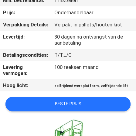
Min. bestelaantal:
1 Instellen
NEEM
CONTACT
Prijs:
Onderhandelbaar
MET
Verpakking Details:
Verpakt in pallets/houten kist
ONS
Levertijd:
30 dagen na ontvangst van de
OP
aanbetaling
Betalingscondities:
T/T,L/C
NIEUWS
Levering
100 reeksen maand
vermogen:
VRAAG
Hoog licht:
,
zelfrijdend werkplatform
zelfrijdende lift
EEN
OFFERTE
BESTE PRIJS
SITEMAP