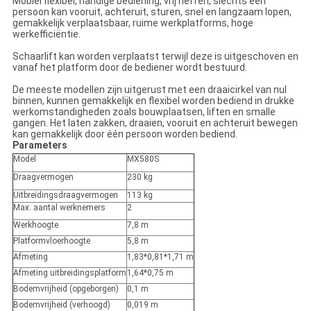
Mobiel flexibel, handige bediening, vrij heffen, slechts één
persoon kan vooruit, achteruit, sturen, snel en langzaam lopen,
gemakkelijk verplaatsbaar, ruime werkplatforms, hoge
werkefficiëntie.
Schaarlift kan worden verplaatst terwijl deze is uitgeschoven en
vanaf het platform door de bediener wordt bestuurd.
De meeste modellen zijn uitgerust met een draaicirkel van nul
binnen, kunnen gemakkelijk en flexibel worden bediend in drukke
werkomstandigheden zoals bouwplaatsen, liften en smalle
gangen. Het laten zakken, draaien, vooruit en achteruit bewegen
kan gemakkelijk door één persoon worden bediend.
Parameters
Model
MX580S
Draagvermogen
230 kg
Uitbreidingsdraagvermogen
113 kg
Max. aantal werknemers
2
Werkhoogte
7,8 m
Platformvloerhoogte
5,8 m
Afmeting
1,83*0,81*1,71 m
Afmeting uitbreidingsplatform
1,64*0,75 m
Bodemvrijheid (opgeborgen)
0,1 m
Bodemvrijheid (verhoogd)
0,019 m