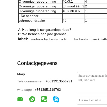
O-vormige rubberen ring
40x3.1
4
O-vormige rubberen ring
Elf maal één.9
2
O-vormige rubberen ring
40 × 30 × 6
1
- De spanner.
1
schroevendraaier
4#
1
A: Hoe lang is uw garantieperiode?
B: We hebben een jaar garantie.
label:
mobiele hydraulische lift
,
hydraulisch werkplatf
Contactgegevens
Mary
Telefoonnummer :
+8613913556791
whatsapp :
+8613951119762