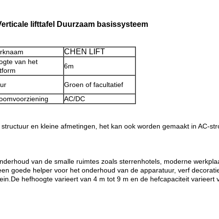
erticale lifttafel Duurzaam basissysteem
CHEN LIFT
rknaam
ogte van het
6m
tform
ur
Groen of facultatief
roomvoorziening
AC/DC
e structuur en kleine afmetingen, het kan ook worden gemaakt in AC-str
 onderhoud van de smalle ruimtes zoals sterrenhotels, moderne werkplaat
t een goede helper voor het onderhoud van de apparatuur, verf decoratie
rein.De hefhoogte varieert van 4 m tot 9 m en de hefcapaciteit variee