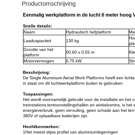
Productomschrijving
Eenmalig werkplatform in de lucht 6 meter hoog V
Snelle details:
Naam
Hydraulisch hefplatform
Me
Ho
Laadcapaciteit
130 kg
pla
Grootte van het
00,60 x 0,55 m
Kle
platform
Motorvermogen
0.75 kW
St
Beschrijving:
De Single Aluminium Aerial Work Platforms heeft een licht
in staat om dit luchtwerkplatform buiten te gebruiken.
Toepassingen:
Het wordt voornamelijk gebruikt voor de installatie en het
treinstations,tentoonstellingshallen en winkelcentra, is he
energieverbruik, geen vervuiling, geen schade aan het ter
380V of oplaadbare batterijen zijn.
Hoofdkenmerken:
1Het meest stijve profiel van aluminiumlegeringen