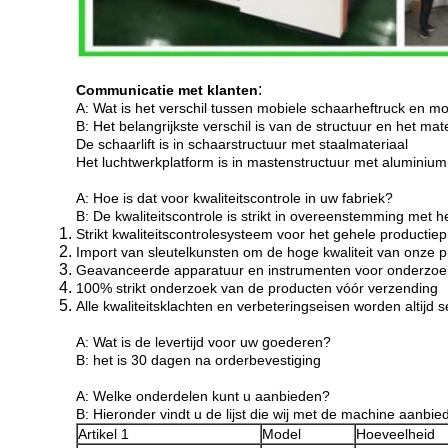
:
Communicatie met klanten
A: Wat is het verschil tussen mobiele schaarheftruck en m
B: Het belangrijkste verschil is van de structuur en het mat
De schaarlift is in schaarstructuur met staalmateriaal
Het luchtwerkplatform is in mastenstructuur met aluminium
A: Hoe is dat voor kwaliteitscontrole in uw fabriek?
B: De kwaliteitscontrole is strikt in overeenstemming me
Strikt kwaliteitscontrolesysteem voor het gehele productie
Import van sleutelkunsten om de hoge kwaliteit van onze 
Geavanceerde apparatuur en instrumenten voor onderzoek 
100% strikt onderzoek van de producten vóór verzending
Alle kwaliteitsklachten en verbeteringseisen worden altijd se
A: Wat is de levertijd voor uw goederen?
B: het is 30 dagen na orderbevestiging
A: Welke onderdelen kunt u aanbieden?
B: Hieronder vindt u de lijst die wij met de machine aanbied
Artikel 1
Model
Hoeveelheid