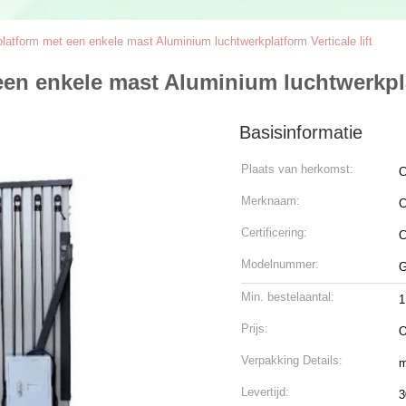
platform met een enkele mast Aluminium luchtwerkplatform Verticale lift
een enkele mast Aluminium luchtwerkplat
Basisinformatie
Plaats van herkomst:
C
Merknaam:
C
Certificering:
Modelnummer:
G
Min. bestelaantal:
1
Prijs:
O
Verpakking Details:
m
Levertijd:
3