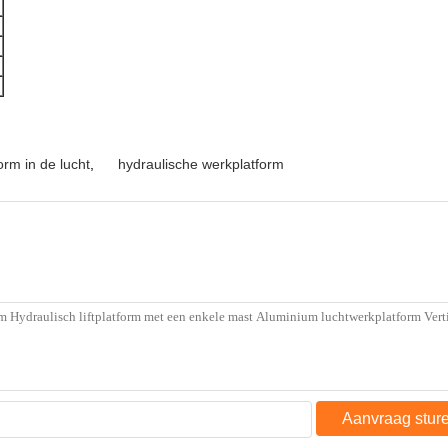
orm in de lucht
,
hydraulische werkplatform
Aanvraag stur