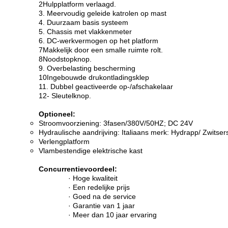
2Hulpplatform verlaagd.
3. Meervoudig geleide katrolen op mast
4. Duurzaam basis systeem
5. Chassis met vlakkenmeter
6. DC-werkvermogen op het platform
7Makkelijk door een smalle ruimte rolt.
8Noodstopknop.
9. Overbelasting bescherming
10Ingebouwde drukontladingsklep
11. Dubbel geactiveerde op-/afschakelaar
12- Sleutelknop.
Optioneel:
Stroomvoorziening: 3fasen/380V/50HZ; DC 24V
Hydraulische aandrijving: Italiaans merk: Hydrapp/ Zwitse
Verlengplatform
Vlambestendige elektrische kast
Concurrentievoordeel:
· Hoge kwaliteit
· Een redelijke prijs
· Goed na de service
· Garantie van 1 jaar
· Meer dan 10 jaar ervaring