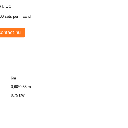
/T, L/C
00 sets per maand
ontact nu
6m
0,60*0,55 m
0,75 kW