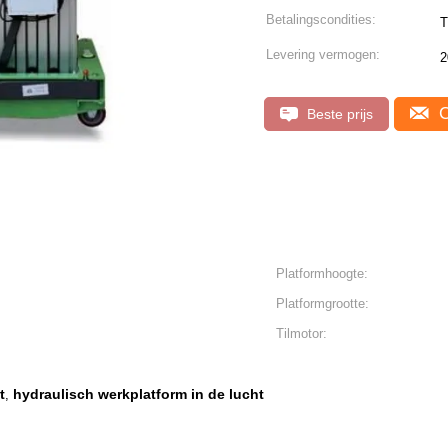
Betalingscondities:
T
Levering vermogen:
2
C
Beste prijs
Platformhoogte:
Platformgrootte:
Tilmotor:
t
hydraulisch werkplatform in de lucht
,