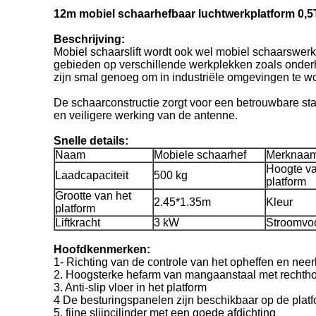
12m mobiel schaarhefbaar luchtwerkplatform 0,
Beschrijving:
Mobiel schaarslift wordt ook wel mobiel schaarswerk
gebieden op verschillende werkplekken zoals onder
zijn smal genoeg om in industriële omgevingen te 
De schaarconstructie zorgt voor een betrouwbare stab
en veiligere werking van de antenne.
Snelle details:
Naam
Mobiele schaarhef
Merknaa
Hoogte va
Laadcapaciteit
500 kg
platform
Grootte van het
2.45*1.35m
Kleur
platform
Liftkracht
3 kW
Stroomvoo
Hoofdkenmerken:
1- Richting van de controle van het opheffen en neer
2. Hoogsterke hefarm van mangaanstaal met rechth
3. Anti-slip vloer in het platform
4 De besturingspanelen zijn beschikbaar op de plat
5. fijne slijpcilinder met een goede afdichting