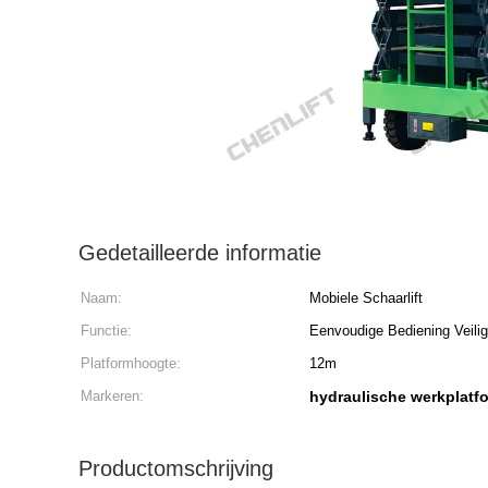
Gedetailleerde informatie
Naam:
Mobiele Schaarlift
Functie:
Eenvoudige Bediening Veil
Platformhoogte:
12m
Markeren:
hydraulische werkplatf
Productomschrijving