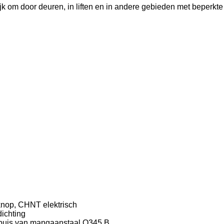
k om door deuren, in liften en in andere gebieden met beperkt
knop, CHNT elektrisch
ichting
 buis van mangaanstaal Q345 B