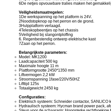
6De netjes opvouwbare tralies maken het gemakkelij
Veiligheidsmaatregelen:
1De werkspanning op het platform is 24V.
2Noodstopknop op het perron en de grond.
3Hulpplatform verlaagd.
4Teleskopbeentjes op het chassis
5Veiligheid bij slangontploffing
6. Regenbestendig ontwerp elektrische kast
7Zaan op het perron.
Belangrijkste parameters:
Model: MK1200
Laadcapaciteit 500 kg
Maximale hoogte 11 m
Plattformgrootte 2450*1350 mm
Liftvermogen 2,2 kW
Stroomspanning 1fase/220V/50HZ
Lifttijd 125s
Totaalgewicht 2450 kg
Configuraties:
Elektrisch systeem: Schneider contactor, SANLICO 
Hydraulisch systeem: Hycman brand power pack, afd
Steun voor de schaararm: Hoogsterke rechthoekige