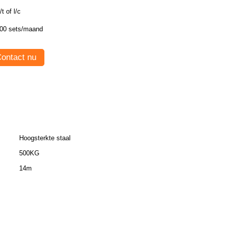
/t of l/c
00 sets/maand
ontact nu
Hoogsterkte staal
500KG
14m