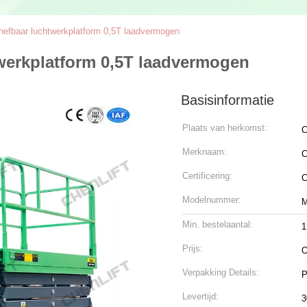
hefbaar luchtwerkplatform 0,5T laadvermogen
werkplatform 0,5T laadvermogen
Basisinformatie
Plaats van herkomst:
C
Merknaam:
C
Certificering:
Modelnummer:
M
Min. bestelaantal:
1
Prijs:
O
Verpakking Details:
P
Levertijd:
3