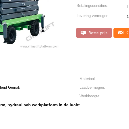
Betalingscondities:
T
Levering vermogen:
1
C
Beste prijs
Materiaal:
igheid Gemak
Laadvermogen:
Werkhoogte:
orm
hydraulisch werkplatform in de lucht
,