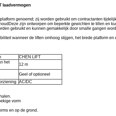
5T laadvermogen
platform genoemd; zij worden gebruikt om contractanten tijdelij
houdDeze zijn ontworpen om beperkte gewichten te tillen en k
worden gebruikt en kunnen gemakkelijk door smalle gangen wor
iliteit wanneer de liften omhoog stijgen, het brede platform en 
m
CHEN LIFT
n het
12 m
Geel of optioneel
rziening
AC/DC
halen.
oekige vorm
forms en op de grond.