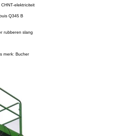
CHNT-elektriciteit
g
 buis Q345 B
er rubberen slang
rs merk: Bucher