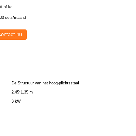
/t of l/c
00 sets/maand
ontact nu
De Structuur van het hoog-plichtsstaal
2.45*1,35 m
3 kW