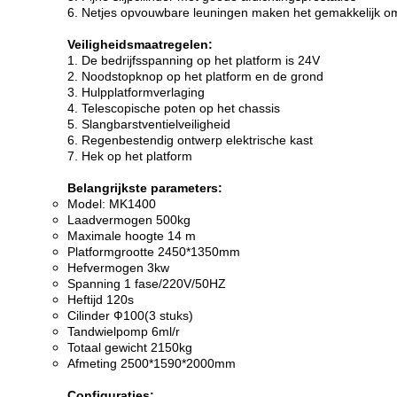
6. Netjes opvouwbare leuningen maken het gemakkelijk om
Veiligheidsmaatregelen:
1. De bedrijfsspanning op het platform is 24V
2. Noodstopknop op het platform en de grond
3. Hulpplatformverlaging
4. Telescopische poten op het chassis
5. Slangbarstventielveiligheid
6. Regenbestendig ontwerp elektrische kast
7. Hek op het platform
Belangrijkste parameters:
Model: MK1400
Laadvermogen 500kg
Maximale hoogte 14 m
Platformgrootte 2450*1350mm
Hefvermogen 3kw
Spanning 1 fase/220V/50HZ
Heftijd 120s
Cilinder Ф100(3 stuks)
Tandwielpomp 6ml/r
Totaal gewicht 2150kg
Afmeting 2500*1590*2000mm
Configuraties: