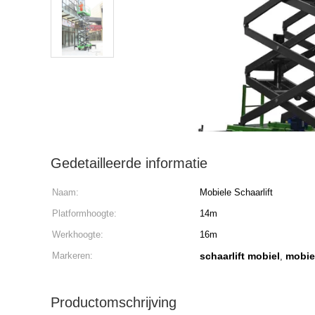
Gedetailleerde informatie
Naam:
Mobiele Schaarlift
Platformhoogte:
14m
Werkhoogte:
16m
Markeren:
schaarlift mobiel
mobie
,
Productomschrijving