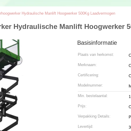
rhoogwerker Hydraulische Manlift Hoogwerker 500Kg Laadvermogen
rker Hydraulische Manlift Hoogwerker
Basisinformatie
Plaats van herkomst:
C
Merknaam:
C
Certificering:
Modelnummer:
M
Min. bestelaantal:
1
Prijs:
O
Verpakking Details:
P
Levertijd:
3