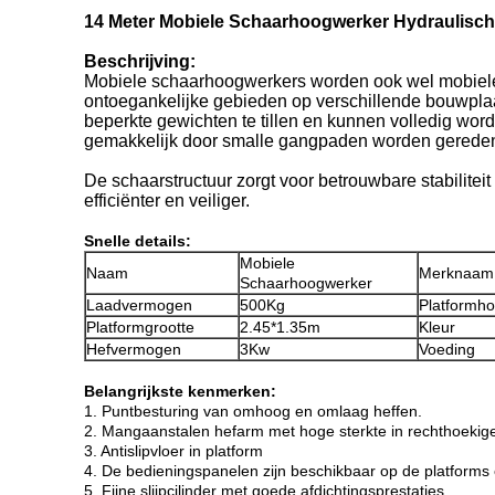
14 Meter Mobiele Schaarhoogwerker Hydraulisc
Beschrijving:
Mobiele schaarhoogwerkers worden ook wel mobiele 
ontoegankelijke gebieden op verschillende bouwpl
beperkte gewichten te tillen en kunnen volledig wo
gemakkelijk door smalle gangpaden worden gerede
De schaarstructuur zorgt voor betrouwbare stabilitei
efficiënter en veiliger.
Snelle details:
Mobiele
Naam
Merknaam
Schaarhoogwerker
Laadvermogen
500Kg
Platformh
Platformgrootte
2.45*1.35m
Kleur
Hefvermogen
3Kw
Voeding
Belangrijkste kenmerken:
1. Puntbesturing van omhoog en omlaag heffen.
2. Mangaanstalen hefarm met hoge sterkte in rechthoekig
3. Antislipvloer in platform
4. De bedieningspanelen zijn beschikbaar op de platforms
5. Fijne slijpcilinder met goede afdichtingsprestaties