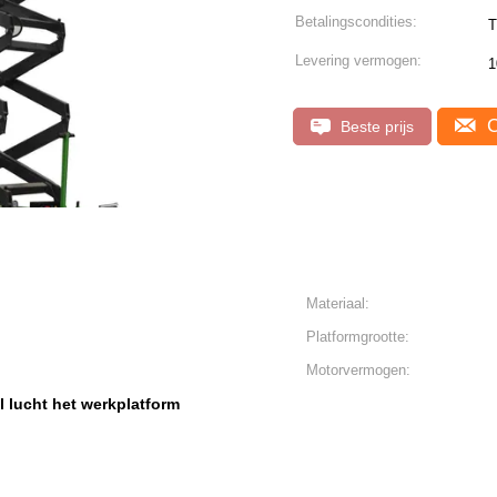
Betalingscondities:
T
Levering vermogen:
1
C
Beste prijs
Materiaal:
Platformgrootte:
Motorvermogen:
l lucht het werkplatform