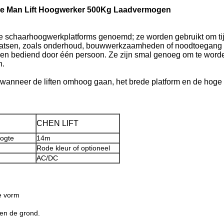
he Man Lift Hoogwerker 500Kg Laadvermogen
schaarhoogwerkplatforms genoemd; ze worden gebruikt om tijd
aatsen, zoals onderhoud, bouwwerkzaamheden of noodtoegang 
rden bediend door één persoon. Ze zijn smal genoeg om te word
n.
t wanneer de liften omhoog gaan, het brede platform en de hoge
CHEN LIFT
oogte
14m
Rode kleur of optioneel
AC/DC
e vorm
 en de grond.