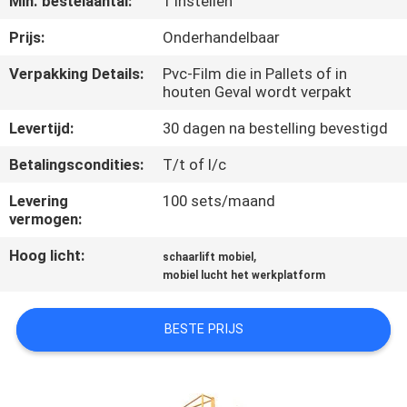
Min. bestelaantal:
1 Instellen
NEEM
CONTACT
Prijs:
Onderhandelbaar
MET
Verpakking Details:
Pvc-Film die in Pallets of in
houten Geval wordt verpakt
ONS
OP
Levertijd:
30 dagen na bestelling bevestigd
Betalingscondities:
T/t of l/c
NIEUWS
Levering
100 sets/maand
vermogen:
VRAAG
Hoog licht:
,
schaarlift mobiel
EEN
mobiel lucht het werkplatform
OFFERTE
BESTE PRIJS
SITEMAP