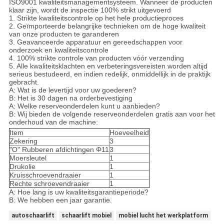
ISO9001 kwaliteitsmanagementsysteem. Wanneer de producten
klaar zijn, wordt de inspectie 100% strikt uitgevoerd
1. Strikte kwaliteitscontrole op het hele productieproces
2. Geïmporteerde belangrijke technieken om de hoge kwaliteit
van onze producten te garanderen
3. Geavanceerde apparatuur en gereedschappen voor
onderzoek en kwaliteitscontrole
4. 100% strikte controle van producten vóór verzending
5. Alle kwaliteitsklachten en verbeteringsvereisten worden altijd
serieus bestudeerd, en indien redelijk, onmiddellijk in de praktijk
gebracht.
A: Wat is de levertijd voor uw goederen?
B: Het is 30 dagen na orderbevestiging
A: Welke reserveonderdelen kunt u aanbieden?
B: Wij bieden de volgende reserveonderdelen gratis aan voor het
onderhoud van de machine:
Item
Hoeveelheid
Zekering
3
"O" Rubberen afdichtingen Φ11
3
Moersleutel
1
Drukolie
1
Kruisschroevendraaier
1
Rechte schroevendraaier
1
A: Hoe lang is uw kwaliteitsgarantieperiode?
B: We hebben een jaar garantie.
autoschaarlift
schaarlift mobiel
mobiel lucht het werkplatform