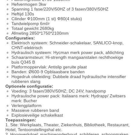
Hefvermogen 3kw
Spanning 1 fase/220V/50HZ of 3 fasen/380V/50HZ
Heftijd 130s
Cilinder Ф100mm (1 st) Ф80(4 stuks)
Tandwielpomp 6ml/r
Totaal gewicht 2680kg
Afmeting 2850*1750*2100mm
Configuraties:
Elektrisch systeem: Schneider-schakelaar, SANLICO-knop,
CHNT-elektrisch
Hydraulisch systeem: Hycman merk power pack, afdichting
Schaararmsteun: Hi-strength mangaanstalen rechthoekige
buis Q345 B
Platformoppervlak: Antislip geruite plaat
Banden: Ø600-9 Opblaasbare banden
Hogedruk olieleiding: Dubbele draad hydraulische intensifier
rubberen slang
Optionele configuratie:
Voeding: 3 fasen/380V/50HZ; DC 24V; handpomp
Hydraulische power pack: Italiaans merk: Hydrapp/ Zwitsers
merk: Bucher
Verlengplatform
Massieve rubberen band
Explosieveilige schakelkast
Toepassingen:
1. Site: Werkplaats, Theater, Ziekenhuis, Bibliotheek, Restaurant,
Hotel, Tentoonstellingshal etc.
2. Hoogwerkdoel: machineonderhoud, schilderen, schoonmaken