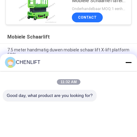
Mobiele Schaarheftafel
Met Uitbreidingsplatform
Onderhandelbaar MOQ:1 eenheid
CONTACT
Mobiele Schaarlift
7.5 meter handmatig duwen mobiele schaar lift X-lift platform
500kg
CHENLIFT
14M Kleine Elektrische Schaarhoogwerker Met Gemotoriseerd
Apparaat Laadvermogen Van 450Kg
11:32 AM
Mini Handbediende 3,9 Meter Hoogwerkplatform met Anti-Slip
Traanplaat
Good day, what product are you looking for?
populaire categorieën
Alle
Hydraulisch 
Zelfrijdende 
Liftplatform
Schaarhoogwerker