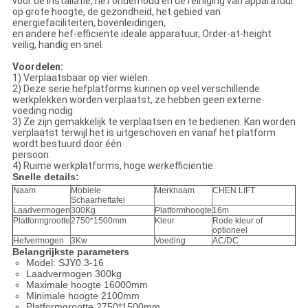
voor de installatie, het onderhoud en de reiniging van apparatuur
op grote hoogte, de gezondheid, het gebied van
energiefaciliteiten, bovenleidingen,
en andere hef-efficiënte ideale apparatuur, Order-at-height
veilig, handig en snel.
Voordelen:
1) Verplaatsbaar op vier wielen.
2) Deze serie hefplatforms kunnen op veel verschillende
werkplekken worden verplaatst, ze hebben geen externe
voeding nodig.
3) Ze zijn gemakkelijk te verplaatsen en te bedienen. Kan worden
verplaatst terwijl het is uitgeschoven en vanaf het platform
wordt bestuurd door één
persoon.
4) Ruime werkplatforms, hoge werkefficiëntie.
Snelle details:
Naam
Mobiele
Merknaam
CHEN LIFT
Schaarheftafel
Laadvermogen
300Kg
Platformhoogte
16m
Platformgrootte
2750*1500mm
Kleur
Rode kleur of
optioneel
Hefvermogen
3Kw
Voeding
AC/DC
Belangrijkste parameters
Model: SJY0.3-16
Laadvermogen 300kg
Maximale hoogte 16000mm
Minimale hoogte 2100mm
Platformgrootte 2750*1500mm