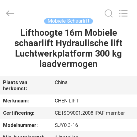
(SUZHOU)
MACHINERY
CO
LTD.
All
Mobiele Schaarlift
Rights
Reserved.
Lifthoogte 16m Mobiele
HUIS
schaarlift Hydraulische lift
PRODUCTEN
Luchtwerkplatform 300 kg
laadvermogen
OVER
ONS
Plaats van
China
herkomst:
FABRIEKSTOCHT
Merknaam:
CHEN LIFT
Certificering:
CE ISO9001:2008 IPAF member
KWALITEITSCONTROLE
Modelnummer:
SJY0.3-16