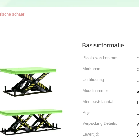
trische schaar
Basisinformatie
Plaats van herkomst:
C
Merknaam:
C
Certificering:
Modelnummer:
Min. bestelaantal:
1
Prijs:
O
Verpakking Details:
V
Levertijd:
3