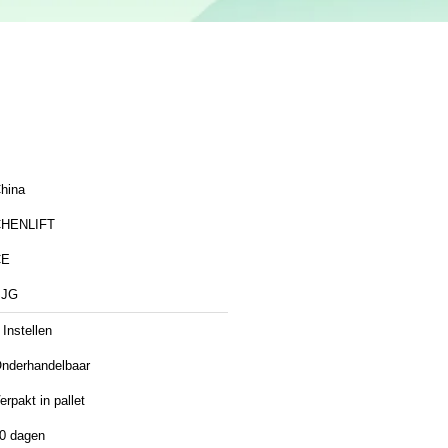
hina
HENLIFT
CE
SJG
 Instellen
nderhandelbaar
erpakt in pallet
0 dagen