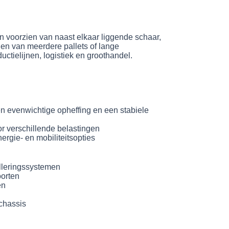
ijn voorzien van naast elkaar liggende schaar,
illen van meerdere pallets of lange
ctielijnen, logistiek en groothandel.
n evenwichtige opheffing en een stabiele
r verschillende belastingen
ergie- en mobiliteitsopties
elleringssystemen
orten
en
 chassis