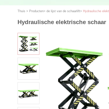
Thuis
>
Producten
>
de lijst van de schaarlift
>
Hydraulische elek
Hydraulische elektrische schaar