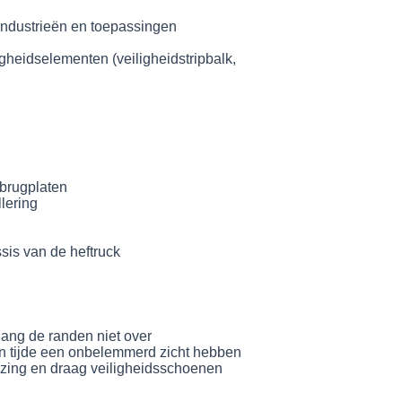
 industrieën en toepassingen
igheidselementen (veiligheidstripbalk,
brugplaten
llering
sis van de heftruck
hang de randen niet over
en tijde een onbelemmerd zicht hebben
ijzing en draag veiligheidsschoenen