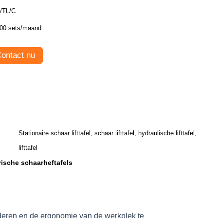
/TL/C
00 sets/maand
ontact nu
Stationaire schaar lifttafel, schaar lifttafel, hydraulische lifttafel,
lifttafel
rische schaarheftafels
deren en de ergonomie van de werkplek te