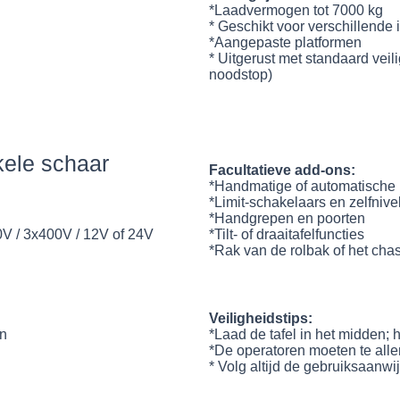
*Laadvermogen tot 7000 kg
* Geschikt voor verschillende
*Aangepaste platformen
* Uitgerust met standaard veil
noodstop)
kele schaar
Facultatieve add-ons:
*Handmatige of automatische 
*Limit-schakelaars en zelfnive
*Handgrepen en poorten
V / 3x400V / 12V of 24V
*Tilt- of draaitafelfuncties
*Rak van de rolbak of het chas
Veiligheidstips:
jn
*Laad de tafel in het midden; 
*De operatoren moeten te all
* Volg altijd de gebruiksaanw