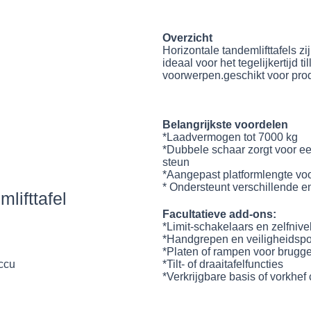
Overzicht
Horizontale tandemlifttafels z
ideaal voor het tegelijkertijd t
voorwerpen.geschikt voor produ
Belangrijkste voordelen
*Laadvermogen tot 7000 kg
*Dubbele schaar zorgt voor ee
steun
*Aangepast platformlengte voo
* Ondersteunt verschillende en
lifttafel
Facultatieve add-ons:
*Limit-schakelaars en zelfniv
*Handgrepen en veiligheidspo
*Platen of rampen voor brugg
ccu
*Tilt- of draaitafelfuncties
*Verkrijgbare basis of vorkhef