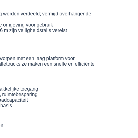
tig worden verdeeld; vermijd overhangende
e omgeving voor gebruik
 m zijn veiligheidsrails vereist
ntworpen met een laag platform voor
lettrucks.ze maken een snelle en efficiënte
akkelijke toegang
g, ruimtebesparing
aadcapaciteit
 basis
en