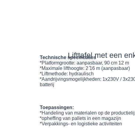
Lifttafel met een en
Technische specificaties
*Platformgrootte: aanpasbaar, 90 cm 12 m
*Maximale lifthoogte: 2 ̊16 m (aanpasbaar)
*Liftmethode: hydraulisch
*Aandrijvingsmogelijkheden: 1x230V / 3x230
batterij
Toepassingen:
*Handeling van materialen op de productieli
*opheffing van pallets in een magazijn
*Verpakkings- en logistieke activiteiten