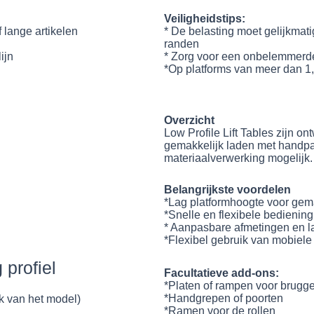
Veiligheidstips:
f lange artikelen
* De belasting moet gelijkma
randen
ijn
* Zorg voor een onbelemmerd
*Op platforms van meer dan 1,6
Overzicht
Low Profile Lift Tables zijn o
gemakkelijk laden met handpal
materiaalverwerking mogelijk.
Belangrijkste voordelen
*Lag platformhoogte voor gem
*Snelle en flexibele bedienin
* Aanpasbare afmetingen en l
*Flexibel gebruik van mobiele
 profiel
Facultatieve add-ons:
*Platen of rampen voor brugg
*Handgrepen of poorten
k van het model)
*Ramen voor de rollen