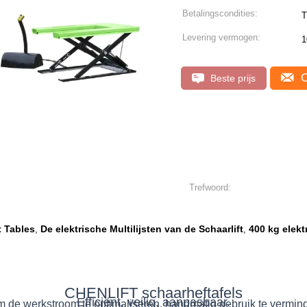
Betalingscondities:
T
Levering vermogen:
1
C
Beste prijs
Trefwoord:
t Tables
De elektrische Multilijsten van de Schaarlift
400 kg elekt
,
,
CHENLIFT schaarheftafels
Efficiënt, veilig, aanpasbaar.
 de werkstroom te optimaliseren, handmatig gebruik te vermin