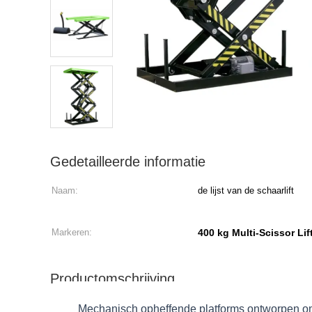
Gedetailleerde informatie
Naam:
de lijst van de schaarlift
Markeren:
400 kg Multi-Scissor Lif
Productomschrijving
Mechanisch opheffende platforms ontworpen om