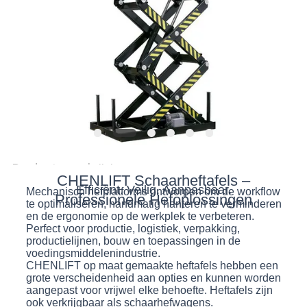
PRIVACYBELEID
Productomschrijving
CHENLIFT Schaarheftafels –
Efficiënt. Veilig. Aanpasbaar.
Mechanisch hefplatforms ontworpen om de workflow
Professionele Hefoplossingen
te optimaliseren, handmatig hanteren te verminderen
en de ergonomie op de werkplek te verbeteren.
Perfect voor productie, logistiek, verpakking,
productielijnen, bouw en toepassingen in de
voedingsmiddelenindustrie.
CHENLIFT op maat gemaakte heftafels hebben een
grote verscheidenheid aan opties en kunnen worden
aangepast voor vrijwel elke behoefte. Heftafels zijn
ook verkrijgbaar als schaarhefwagens.