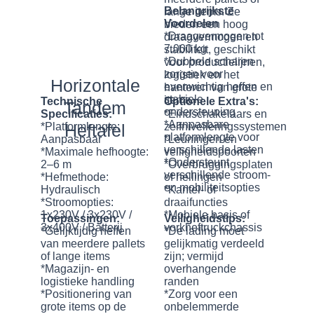
Belangrijkste
lange items. Ze
Voordelen
bieden een hoog
*Draagvermogen tot
draagvermogen en
7.000 kg
stabiliteit, geschikt
*Dubbele scharen
voor productielijnen,
zorgen voor
logistiek en het
Horizontale
evenwichtig heffen en
hanteren van grote
stabiele
items.
Technische
Optionele Extra's:
Tandem
ondersteuning
Specificaties:
*Eindschakelaars en
*Aanpasbare
*Platformlengte:
Heftafel
zelfnivelleringssystemen
platformlengte voor
Aanpasbaar
*Leuningen en
verschillende lasten
*Maximale hefhoogte:
veiligheidspoorten
*Ondersteunt
2–6 m
*Overbruggingsplaten
verschillende stroom-
*Hefmethode:
of hellingen
en mobiliteitsopties
Hydraulisch
*Kantel- of
*Stroomopties:
draaifuncties
1x230V / 3x230V /
*Mobiele basis of
Toepassingen:
Veiligheidstips:
3x400V / Batterij
vorkheftruckchassis
*Gelijktijdig heffen
*De lading moet
van meerdere pallets
gelijkmatig verdeeld
of lange items
zijn; vermijd
*Magazijn- en
overhangende
logistieke handling
randen
*Positionering van
*Zorg voor een
grote items op de
onbelemmerde