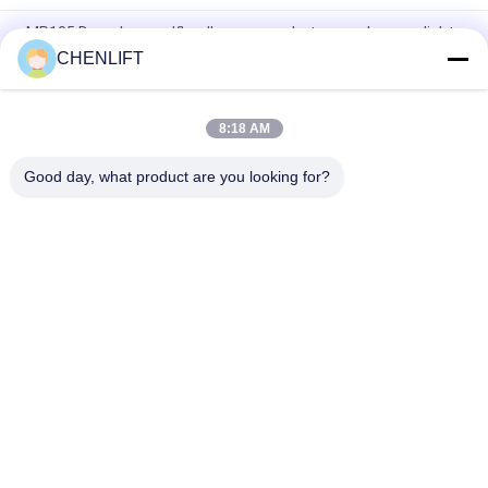
MP105 Draagbare zelflaadkarren voor het verwerken van licht
materiaal
CHENLIFT
1110 mm palletpal lading heftafel hefboomlader voor 2000 kg
8:18 AM
Zware industriële enkele schaarlift, solide en duurzame
hefoplossing
Good day, what product are you looking for?
populaire categorieën
Alle
Hydraulisch 
Zelfrijdende 
Liftplatform
Schaarhoogwerker
Mobiele Schaarlift
Mini Scissor Lift
Verticaal 
Luchtwerkplatform
Hefplatform
Elektrische 