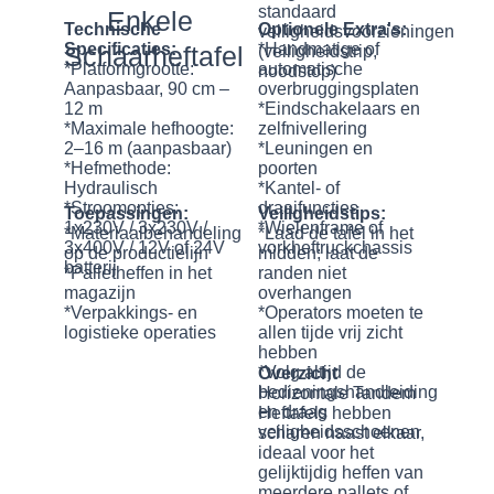
standaard
Enkele
Technische
Optionele Extra's:
veiligheidsvoorzieningen
Specificaties:
*Handmatige of
Schaarheftafel
(veiligheidstrip,
*Platformgrootte:
automatische
noodstop)
Aanpasbaar, 90 cm –
overbruggingsplaten
12 m
*Eindschakelaars en
*Maximale hefhoogte:
zelfnivellering
2–16 m (aanpasbaar)
*Leuningen en
*Hefmethode:
poorten
Hydraulisch
*Kantel- of
*Stroomopties:
draaifuncties
Toepassingen:
Veiligheidstips:
1x230V / 3x230V /
*Wielenframe of
*Materiaalbehandeling
*Laad de tafel in het
3x400V / 12V of 24V
vorkheftruckchassis
op de productielijn
midden; laat de
batterij
*Palletheffen in het
randen niet
magazijn
overhangen
*Verpakkings- en
*Operators moeten te
logistieke operaties
allen tijde vrij zicht
hebben
*Volg altijd de
Overzicht
bedieningshandleiding
Horizontale Tandem
en draag
Heftafels hebben
veiligheidsschoenen
scharen naast elkaar,
ideaal voor het
gelijktijdig heffen van
meerdere pallets of