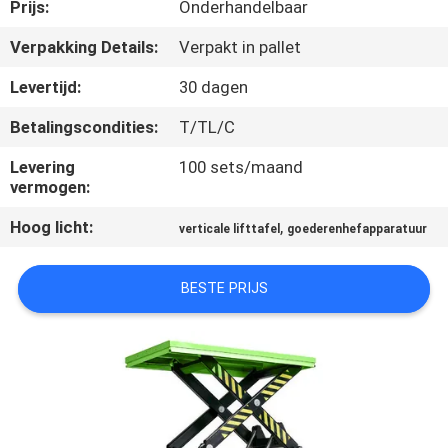
NEEM
Prijs:
Onderhandelbaar
CONTACT
Verpakking Details:
Verpakt in pallet
MET
Levertijd:
30 dagen
ONS
Betalingscondities:
T/TL/C
OP
Levering
100 sets/maand
vermogen:
NIEUWS
Hoog licht:
,
verticale lifttafel
goederenhefapparatuur
VRAAG
BESTE PRIJS
EEN
OFFERTE
SITEMAP