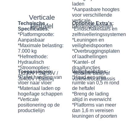
laden
*Aanpasbare hoogtes
voor verschillende
Verticale
verticale
Technische
Optionele Extra's:
Heftafel
handlingbehoeften
Specificaties:
*Eindschakelaars en
*Platformgrootte:
zelfnivelleringssystemen
Aanpasbaar
*Leuningen en
*Maximale belasting:
veiligheidspoorten
7.000 kg
*Overbruggingsplaten
*Hefmethode:
of laadhellingen
Hydraulisch
*Kantel- of
*Stroomopties:
draaifuncties
Toepassingen:
Veiligheidstips:
1x230V / 3x230V /
*Mobiele basis of
*Pallet handling van
*Houd een vrije
3x400V / Batterij
vorkheftruckchassis
vloer naar vloer
ruimte van 0,5 m rond
*Materiaal laden op
de heftafel
hoge/lage schappen
*Breng de lading
*Verticale
altijd in evenwicht
positionering op de
*Platforms van meer
productielijn
dan 1,6 m vereisen
leuningen of poorten