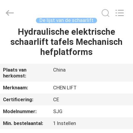
(SUZHOU)
MACHINERY
CO
LTD.
All
De lijst van de schaarlift
Rights
Reserved.
Hydraulische elektrische
HUIS
schaarlift tafels Mechanisch
PRODUCTEN
hefplatforms
OVER
Plaats van
China
herkomst:
ONS
Merknaam:
CHEN LIFT
FABRIEKSTOCHT
Certificering:
CE
Modelnummer:
SJG
KWALITEITSCONTROLE
Min. bestelaantal:
1 Instellen