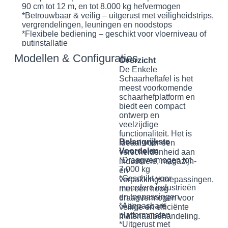
90 cm tot 12 m, en tot 8.000 kg hefvermogen
*Betrouwbaar & veilig – uitgerust met veiligheidstrips,
vergrendelingen, leuningen en noodstops
*Flexibele bediening – geschikt voor vloerniveau of
putinstallatie
Modellen & Configuraties
Overzicht
De Enkele
Schaarheftafel is het
meest voorkomende
schaarhefplatform en
biedt een compact
ontwerp en
veelzijdige
functionaliteit. Het is
Belangrijkste
ideaal voor een
Voordelen
verscheidenheid aan
*Draagvermogen tot
industriële, magazijn-
7.000 kg
en
*Geschikt voor
verpakkingstoepassingen,
meerdere industrieën
met een hoog
en toepassingen
draagvermogen voor
*Aanpasbare
veilige en efficiënte
platformmaten
materiaalbehandeling.
*Uitgerust met