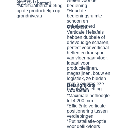
stapelen
wielen voor de
of 12/24V batterij
*Materiaalbehandeling
bediening
op de productielijn op
*Houd de
grondniveau
bedieningsruimte
schoon en
onbelemmerd
Overzicht
Verticale Heftafels
hebben dubbele of
drievoudige scharen,
perfect voor verticaal
heffen en transport
van vloer naar vloer.
Ideaal voor
productielijnen,
magazijnen, bouw en
logistiek, ze bieden
snelle en precieze
Belangrijkste
hoogteverstelling.
Voordelen
*Maximale hefhoogte
tot 4.200 mm
*Efficiënte verticale
positionering tussen
verdiepingen
*Putinstallatie-optie
voor gelijkvloers