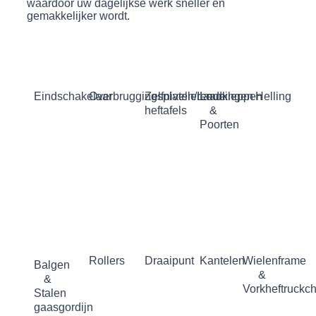
waardoor uw dagelijkse werk sneller en
gemakkelijker wordt.
Eindschakelaar
Overbruggingsplaten/Laadkleppen
Zelfnivellerende
Leuningen
Helling
heftafels
&
Poorten
Rollers
Draaipunt
Kantelen
Wielenframe
Balgen
&
&
Vorkheftruckc
Stalen
gaasgordijn