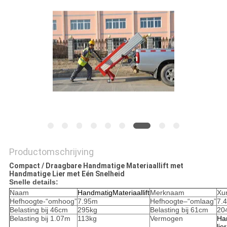
PRIVACYBELEID
Productomschrijving
Compact / Draagbare Handmatige Materiaallift met
Handmatige Lier met Eén Snelheid
Snelle details:
Naam
Handmatig
Materiaallift
Merknaam
Xu
Hefhoogte-“omhoog”
7.95m
Hefhoogte–“omlaag”
7.
Belasting bij 46cm
295kg
Belasting bij 61cm
20
Belasting bij 1.07m
113kg
Vermogen
Ha
lie