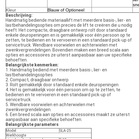
sne
Kleur
Blauw
of Optioneel
Beschrijving:
Handmatig bediende materiaallift met meerdere basis-, lier- en
lastbehandelingsopties om precies de lift te creëren die u nodig
heeft. Het compacte, draagbare ontwerp rolt door standaard
enkele deuropeningen en is gemakkelijk voor één persoon op te
zetten, te bedienen en te vervoeren in een standaard pick-up of
servicetruck. Wendbare voorwielen en achterwielen met
zwenkvergrendelingen. Bovendien maken een breed scala aan
opties en accessoires ze uiterst aanpasbaar aan uw specifieke
behoeften.
Belangrijkste kenmerken:
1. Handmatig bediend met meerdere basis-, lier- en
lastbehandelingsopties
2. Compact, draagbaar ontwerp
3. Rolt gemakkelijk door standaard enkele deuropeningen
4. Het is gemakkelijk voor één persoon om op te zetten, te
bedienen en te vervoeren in een standaard pick-up of
servicetruck.
5. Wendbare voorwielen en achterwielen met
zwenkvergrendelingen.
6. Een breed scala aan opties en accessoires maakt ze uiterst
aanpasbaar aan specifieke behoeften.
Belangrijkste parameters
Model
SLA-25
Werkhoogte