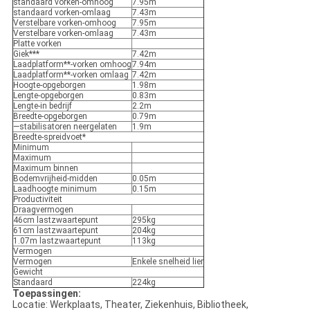
standaard vorken-omhoog
7.95m
standaard vorken-omlaag
7.43m
Verstelbare vorken-omhoog
7.95m
Verstelbare vorken-omlaag
7.43m
Platte vorken
Giek***
7.42m
Laadplatform**-vorken omhoog
7.94m
Laadplatform**-vorken omlaag
7.42m
Hoogte-opgeborgen
1.98m
Lengte-opgeborgen
0.83m
Lengte-in bedrijf
2.2m
Breedte-opgeborgen
0.79m
—stabilisatoren neergelaten
1.9m
Breedte-spreidvoet*
Minimum
Maximum
Maximum binnen
Bodemvrijheid-midden
0.05m
Laadhoogte minimum
0.15m
Productiviteit
Draagvermogen
46cm lastzwaartepunt
295kg
61cm lastzwaartepunt
204kg
1.07m lastzwaartepunt
113kg
Vermogen
Vermogen
Enkele snelheid lier
Gewicht
Standaard
224kg
Toepassingen:
Locatie: Werkplaats, Theater, Ziekenhuis, Bibliotheek,