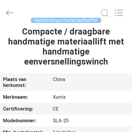
(SUZHOU)
MACHINERY
CO
LTD.
All
Handmatige materiaalheffer
Rights
Reserved.
Compacte / draagbare
HUIS
handmatige materiaallift met
PRODUCTEN
handmatige
eenversnellingswinch
OVER
ONS
Plaats van
China
herkomst:
FABRIEKSTOCHT
Merknaam:
Xunte
Certificering:
CE
KWALITEITSCONTROLE
Modelnummer:
SLA-25