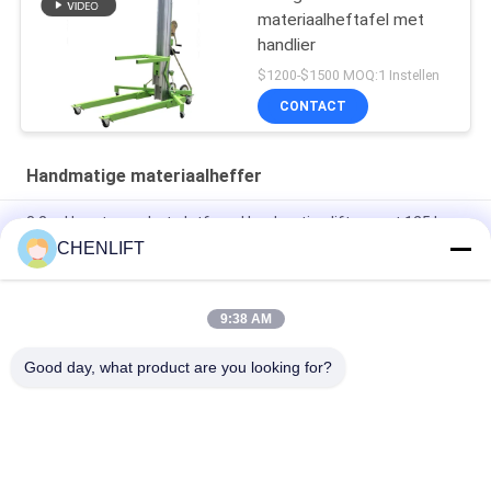
materiaalheftafel met
handlier
$1200-$1500 MOQ:1 Instellen
CONTACT
Handmatige materiaalheffer
3.2m Hoogte van het platform Handmatige liften met 125 kg
lading
CHENLIFT
Hydraulische handmatige materiaallift voor hotel / restaurant
/ tentoonstellingszaal
9:38 AM
Handmatige materiaalheffer draagbare handlier
Good day, what product are you looking for?
populaire categorieën
Alle
Hydraulisch 
Zelfrijdende 