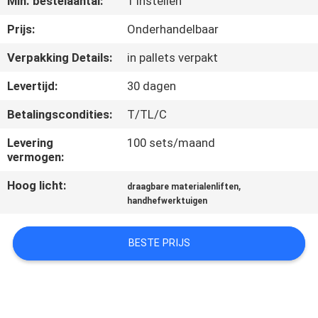
Min. bestelaantal:
1 Instellen
NEEM
CONTACT
Prijs:
Onderhandelbaar
MET
Verpakking Details:
in pallets verpakt
ONS
Levertijd:
30 dagen
OP
Betalingscondities:
T/TL/C
Levering
100 sets/maand
NIEUWS
vermogen:
Hoog licht:
,
draagbare materialenliften
VRAAG
handhefwerktuigen
EEN
OFFERTE
BESTE PRIJS
SITEMAP