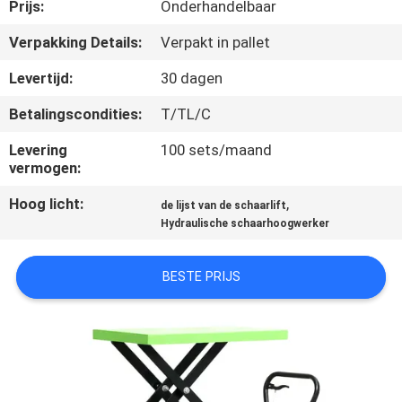
NEEM
Prijs:
Onderhandelbaar
CONTACT
Verpakking Details:
Verpakt in pallet
MET
Levertijd:
30 dagen
ONS
Betalingscondities:
T/TL/C
OP
Levering
100 sets/maand
vermogen:
NIEUWS
Hoog licht:
,
de lijst van de schaarlift
Hydraulische schaarhoogwerker
VRAAG
EEN
BESTE PRIJS
OFFERTE
SITEMAP