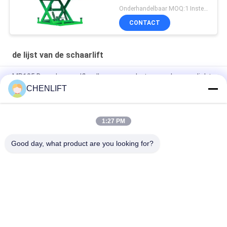
Onderhandelbaar MOQ:1 Instellen
CONTACT
de lijst van de schaarlift
MP105 Draagbare zelflaadkarren voor het verwerken van licht
materiaal
CHENLIFT
1110 mm palletpal lading heftafel hefboomlader voor 2000 kg
1:27 PM
Zware industriële enkele schaarlift, solide en duurzame
hefoplossing
Good day, what product are you looking for?
populaire categorieën
Alle
Hydraulisch 
Zelfrijdende 
Liftplatform
Schaarhoogwerker