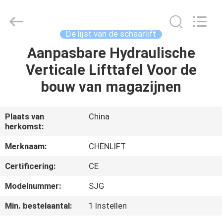
(SUZHOU)
MACHINERY
CO
LTD.
All
De lijst van de schaarlift
Rights
Reserved.
Aanpasbare Hydraulische
HUIS
Verticale Lifttafel Voor de
PRODUCTEN
bouw van magazijnen
OVER
Plaats van
China
herkomst:
ONS
Merknaam:
CHENLIFT
FABRIEKSTOCHT
Certificering:
CE
Modelnummer:
SJG
KWALITEITSCONTROLE
Min. bestelaantal:
1 Instellen