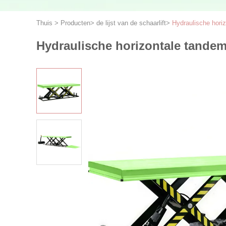
Thuis
>
Producten
>
de lijst van de schaarlift
>
Hydraulische horiz
Hydraulische horizontale tandeml