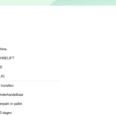
hina
HNELIFT
CE
SJG
 Instellen
nderhandelbaar
erpakt in pallet
0 dagen