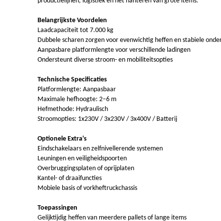
productielijnen, logistiek en het hanteren van grote items.
Belangrijkste Voordelen
Laadcapaciteit tot 7.000 kg
Dubbele scharen zorgen voor evenwichtig heffen en stabiele onde
Aanpasbare platformlengte voor verschillende ladingen
Ondersteunt diverse stroom- en mobiliteitsopties
Technische Specificaties
Platformlengte: Aanpasbaar
Maximale hefhoogte: 2–6 m
Hefmethode: Hydraulisch
Stroomopties: 1x230V / 3x230V / 3x400V / Batterij
Optionele Extra's
Eindschakelaars en zelfnivellerende systemen
Leuningen en veiligheidspoorten
Overbruggingsplaten of oprijplaten
Kantel- of draaifuncties
Mobiele basis of vorkheftruckchassis
Toepassingen
Gelijktijdig heffen van meerdere pallets of lange items