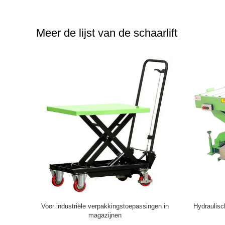
Meer de lijst van de schaarlift
haar
Aanpasbare hydraulische stagiaire schaarlift
MP105 Dr
ve