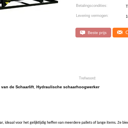
Betalingscondities:
T
Levering vermogen:
1
C
Beste prijs
Trefwoord:
 van de Schaarlift
Hydraulische schaarhoogwerker
,
, ideaal voor het gelijktijdig heffen van meerdere pallets of lange items. Ze bie