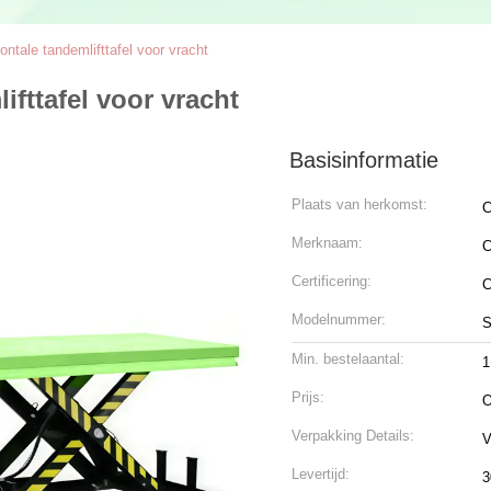
ontale tandemlifttafel voor vracht
ifttafel voor vracht
Basisinformatie
Plaats van herkomst:
C
Merknaam:
C
Certificering:
Modelnummer:
Min. bestelaantal:
1
Prijs:
O
Verpakking Details:
V
Levertijd:
3