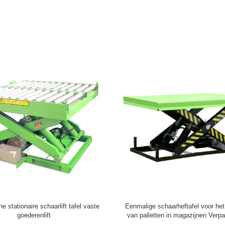
aagbare zelflaadkarren voor het
1110 mm palletpal lading heftafel h
rwerken van licht materiaal
voor 2000 kg