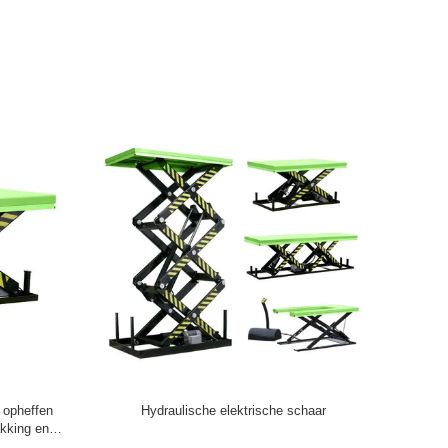
efboomlader
Zware industriële enkele schaarlift, solide en
duurzame hefoplossing