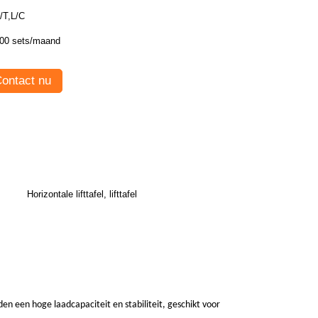
/T,L/C
00 sets/maand
ontact nu
Horizontale lifttafel, lifttafel
den een hoge laadcapaciteit en stabiliteit, geschikt voor