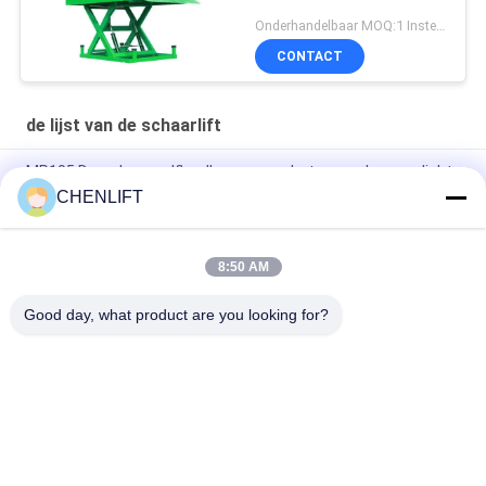
Onderhandelbaar MOQ:1 Instellen
CONTACT
de lijst van de schaarlift
MP105 Draagbare zelflaadkarren voor het verwerken van licht
materiaal
CHENLIFT
1110 mm palletpal lading heftafel hefboomlader voor 2000 kg
8:50 AM
Zware industriële enkele schaarlift, solide en duurzame
hefoplossing
Good day, what product are you looking for?
populaire categorieën
Alle
Hydraulisch 
Zelfrijdende 
Liftplatform
Schaarhoogwerker