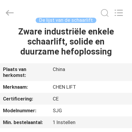
(SUZHOU)
MACHINERY
CO
LTD.
All
De lijst van de schaarlift
Rights
Reserved.
Zware industriële enkele
HUIS
schaarlift, solide en
PRODUCTEN
duurzame hefoplossing
OVER
Plaats van
China
herkomst:
ONS
Merknaam:
CHEN LIFT
FABRIEKSTOCHT
Certificering:
CE
Modelnummer:
SJG
KWALITEITSCONTROLE
Min. bestelaantal:
1 Instellen