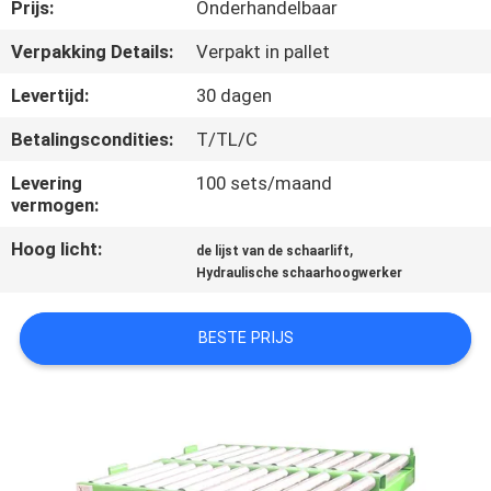
NEEM
Prijs:
Onderhandelbaar
CONTACT
Verpakking Details:
Verpakt in pallet
MET
Levertijd:
30 dagen
ONS
Betalingscondities:
T/TL/C
OP
Levering
100 sets/maand
vermogen:
NIEUWS
Hoog licht:
,
de lijst van de schaarlift
Hydraulische schaarhoogwerker
VRAAG
EEN
BESTE PRIJS
OFFERTE
SITEMAP