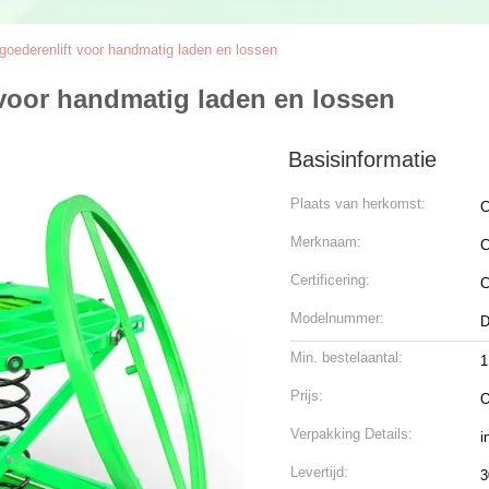
oederenlift voor handmatig laden en lossen
voor handmatig laden en lossen
Basisinformatie
Plaats van herkomst:
C
Merknaam:
C
Certificering:
Modelnummer:
D
Min. bestelaantal:
1
Prijs:
O
Verpakking Details:
i
Levertijd:
3