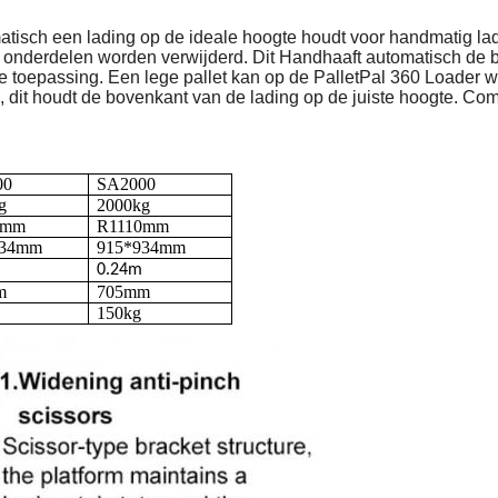
tisch een lading op de ideale hoogte houdt voor handmatig lad
of onderdelen worden verwijderd. Dit
Handhaaft automatisch de b
toepassing. Een lege pallet kan op de PalletPal 360 Loader wo
it houdt de bovenkant van de lading op de juiste hoogte. Com
00
SA2000
g
2000kg
0mm
R1110mm
934mm
915*934mm
0.24m
m
705mm
150kg