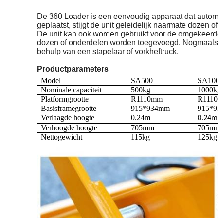
De 360 Loader is een eenvoudig apparaat dat automa
geplaatst, stijgt de unit geleidelijk naarmate dozen 
De unit kan ook worden gebruikt voor de omgekeerde 
dozen of onderdelen worden toegevoegd. Nogmaals, d
behulp van een stapelaar of vorkheftruck.
Productparameters
Model
SA500
SA10
Nominale capaciteit
500kg
1000k
Platformgrootte
R1110mm
R111
Basisframegrootte
915*934mm
915*
Verlaagde hoogte
0.24m
0.24m
Verhoogde hoogte
705mm
705m
Nettogewicht
115kg
125kg