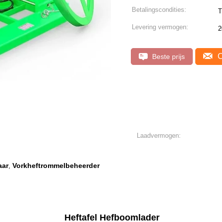
Betalingscondities:
T
Levering vermogen:
2
C
Beste prijs
Laadvermogen:
aar
Vorkheftrommelbeheerder
,
Heftafel Hefboomlader