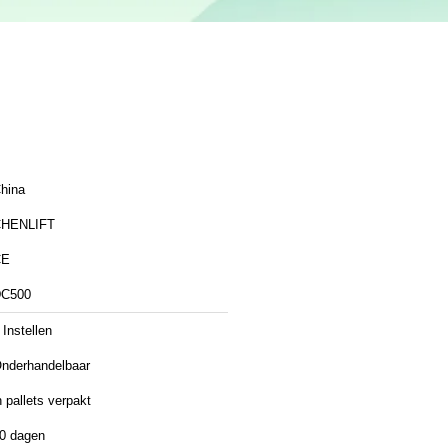
hina
HENLIFT
CE
C500
 Instellen
nderhandelbaar
n pallets verpakt
0 dagen