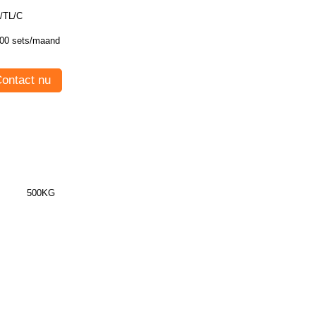
/TL/C
00 sets/maand
ontact nu
500KG