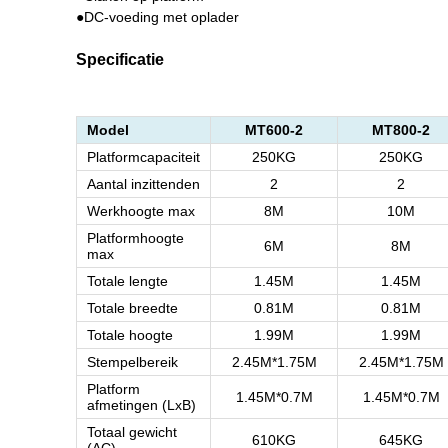
●DC-voeding met oplader
Specificatie
Model
MT600-2
MT800-2
Platformcapaciteit
250KG
250KG
Aantal inzittenden
2
2
Werkhoogte max
8M
10M
Platformhoogte
6M
8M
max
Totale lengte
1.45M
1.45M
Totale breedte
0.81M
0.81M
Totale hoogte
1.99M
1.99M
Stempelbereik
2.45M*1.75M
2.45M*1.75M
Platform
1.45M*0.7M
1.45M*0.7M
afmetingen (LxB)
Totaal gewicht
610KG
645KG