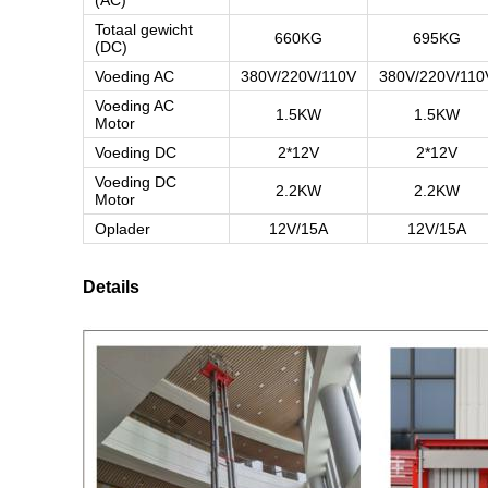
(AC)
Totaal gewicht
660KG
695KG
(DC)
Voeding AC
380V/220V/110V
380V/220V/110
Voeding AC
1.5KW
1.5KW
Motor
Voeding DC
2*12V
2*12V
Voeding DC
2.2KW
2.2KW
Motor
Oplader
12V/15A
12V/15A
Details