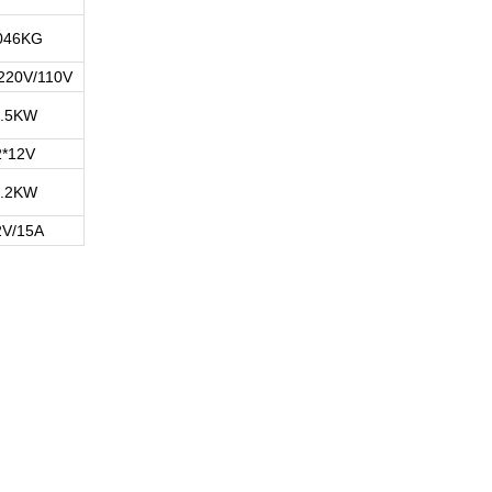
046KG
220V/110V
1.5KW
2*12V
2.2KW
2V/15A