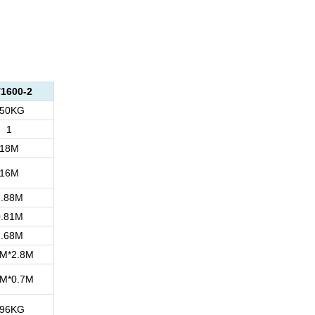
1600-2
50KG
1
18M
16M
1.88M
0.81M
2.68M
7M*2.8M
8M*0.7M
96KG