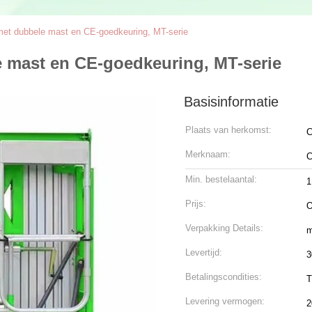
t met dubbele mast en CE-goedkeuring, MT-serie
le mast en CE-goedkeuring, MT-serie
Basisinformatie
Plaats van herkomst:
C
Merknaam:
C
Min. bestelaantal:
1
Prijs:
O
Verpakking Details:
m
Levertijd:
3
Betalingscondities:
T
Levering vermogen:
2