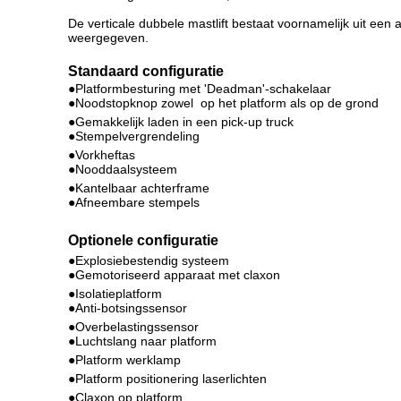
De verticale dubbele mastlift bestaat voornamelijk uit ee
weergegeven.
Standaard configuratie
●Platformbesturing met 'Deadman'-schakelaar
●Noodstopknop zowel op het platform als op de grond
●Gemakkelijk laden in een pick-up truck
●Stempelvergrendeling
●Vorkheftas
●Nooddaalsysteem
●Kantelbaar achterframe
●Afneembare stempels
Optionele configuratie
●Explosiebestendig systeem
●Gemotoriseerd apparaat met claxon
●Isolatieplatform
●Anti-botsingssensor
●Overbelastingssensor
●Luchtslang naar platform
●Platform werklamp
●Platform positionering laserlichten
●Claxon op platform