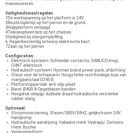
manoeuvreren.
Veiligheidsmaatregelen:
1De werkspanning op het platform is 24V.
2Noodstopknop op het perron en de grond.
3Hulpplatform verlaagd.
4Teleskopbeentjes op het chassis
5Veiligheid bij slangontploffing
6. Regenbestendig ontwerp elektrische kast
7Zaan op het perron.
Configuraties:
Elektrisch systeem: Schneider contactor, SANLICO knop,
CHNT elektrisch
Hydraulisch systeem: Hycman brand power pack, afdichting
Steun voor de schaararm: Hoogsterke rechthoekige buis van
mangaanstaal Q345 B
Platformoppervlak: anti-slip-plaat
Band: Ø400-8 Opgeblasen banden
Hoogdruk-oliepijp: dubbele draad hydraulische versterker
rubber slang
Optioneel:
Stroomvoorziening: 3fasen/380V/50HZ; gelijkstroom 24V;
handpomp
Hydraulische aandrijving: Italiaans merk: Hydrapp/ Zwitsers
merk: Bucher
Verlengplatform