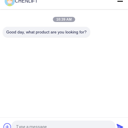
CHENLIFT
14M Kleine Elektrische Schaarhoogwerker Met Gemotoriseerd
Apparaat Laadvermogen Van 450Kg
10:39 AM
Mini Handbediende 3,9 Meter Hoogwerkplatform met Anti-Slip
Traanplaat
Good day, what product are you looking for?
populaire categorieën
Alle
Hydraulisch 
Zelfrijdende 
Liftplatform
Schaarhoogwerker
Mobiele Schaarlift
Mini Scissor Lift
Verticaal 
Luchtwerkplatform
Hefplatform
Elektrische 
Boomlift
Ordeplukker