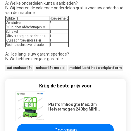
A: Welke onderdelen kunt u aanbieden?
B: Wij leveren de volgende onderdelen gratis voor uw onderhoud
van de machine:
Artikel 1
Hoeveelheid
Verstuiver
3
"O" rubber afdichtingen Φ11
3
Schakel
1
Olieverzorging onder druk
1
Kruisschroevendraaier
1
Rechte schroevendraaier
1
A: Hoe lang is uw garantieperiode?
B: We hebben een jaar garantie.
autoschaarlift
schaarlift mobiel
mobiel lucht het werkplatform
Krijg de beste prijs voor
Platformhoogte Max. 3m
Hefvermogen 240kg MINI
Hydraulische Mobiele
Schaarhoogwerker
Doorgaan