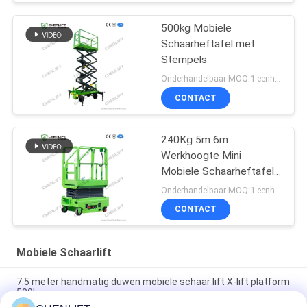
500kg Mobiele
Schaarheftafel met
Stempels
Onderhandelbaar MOQ:1 eenheid
CONTACT
240Kg 5m 6m
Werkhoogte Mini
Mobiele Schaarheftafel
Met Uitbreidingsplatform
Onderhandelbaar MOQ:1 eenheid
CONTACT
Mobiele Schaarlift
7.5 meter handmatig duwen mobiele schaar lift X-lift platform
500kg