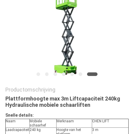
PRIVACYBELEID
Productomschrijving
Plattformhoogte max 3m Liftcapaciteit 240kg
Hydraulische mobiele schaarliften
Snelle details:
Naam
Mobiele
Merknaam
CHEN LIFT
schaarhef
Laadcapaciteit
240 kg
Hoogte van het
3 m