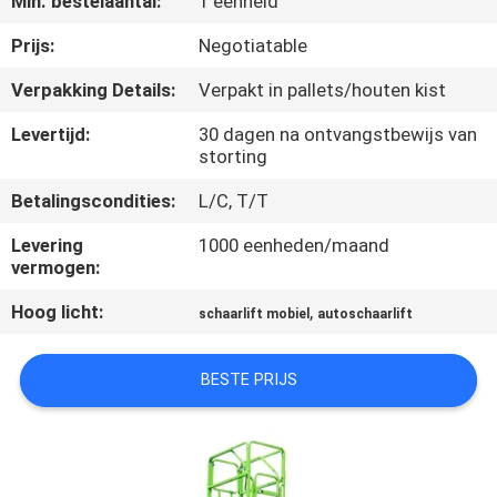
Min. bestelaantal:
1 eenheid
NEEM
CONTACT
Prijs:
Negotiatable
MET
Verpakking Details:
Verpakt in pallets/houten kist
ONS
Levertijd:
30 dagen na ontvangstbewijs van
OP
storting
Betalingscondities:
L/C, T/T
NIEUWS
Levering
1000 eenheden/maand
vermogen:
VRAAG
Hoog licht:
,
schaarlift mobiel
autoschaarlift
EEN
OFFERTE
BESTE PRIJS
SITEMAP