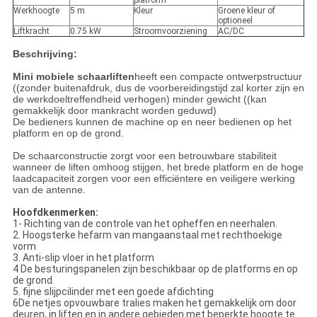
platform
Werkhoogte
5 m
Kleur
Groene kleur of
optioneel
Liftkracht
0.75 kW
Stroomvoorziening
AC/DC
Beschrijving:
Mini mobiele schaarliften
heeft een compacte ontwerpstructuur
((zonder buitenafdruk, dus de voorbereidingstijd zal korter zijn en
de werkdoeltreffendheid verhogen) minder gewicht ((kan
gemakkelijk door mankracht worden geduwd)
De bedieners kunnen de machine op en neer bedienen op het
platform en op de grond.
De schaarconstructie zorgt voor een betrouwbare stabiliteit
wanneer de liften omhoog stijgen, het brede platform en de hoge
laadcapaciteit zorgen voor een efficiëntere en veiligere werking
van de antenne.
Hoofdkenmerken:
1- Richting van de controle van het opheffen en neerhalen.
2. Hoogsterke hefarm van mangaanstaal met rechthoekige
vorm
3. Anti-slip vloer in het platform
4 De besturingspanelen zijn beschikbaar op de platforms en op
de grond.
5. fijne slijpcilinder met een goede afdichting
6De netjes opvouwbare tralies maken het gemakkelijk om door
deuren, in liften en in andere gebieden met beperkte hoogte te