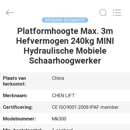
(SUZHOU)
MACHINERY
CO
LTD.
All
Mobiele Schaarlift
Rights
Reserved.
Platformhoogte Max. 3m
HUIS
Hefvermogen 240kg MINI
PRODUCTEN
Hydraulische Mobiele
Schaarhoogwerker
OVER
ONS
Plaats van
China
herkomst:
FABRIEKSTOCHT
Merknaam:
CHEN LIFT
Certificering:
CE ISO9001:2008 IPAF member
KWALITEITSCONTROLE
Modelnummer:
Mk300