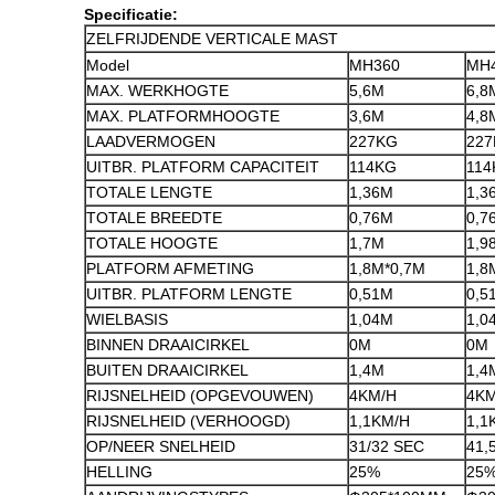
Specificatie:
ZELFRIJDENDE VERTICALE MAST
Model
MH360
MH
MAX. WERKHOGTE
5,6M
6,8
MAX. PLATFORMHOOGTE
3,6M
4,8
LAADVERMOGEN
227KG
22
UITBR. PLATFORM CAPACITEIT
114KG
114
TOTALE LENGTE
1,36M
1,3
TOTALE BREEDTE
0,76M
0,7
TOTALE HOOGTE
1,7M
1,9
PLATFORM AFMETING
1,8M*0,7M
1,8
UITBR. PLATFORM LENGTE
0,51M
0,5
WIELBASIS
1,04M
1,0
BINNEN DRAAICIRKEL
0M
0M
BUITEN DRAAICIRKEL
1,4M
1,4
RIJSNELHEID (OPGEVOUWEN)
4KM/H
4KM
RIJSNELHEID (VERHOOGD)
1,1KM/H
1,1
OP/NEER SNELHEID
31/32 SEC
41,
HELLING
25%
25