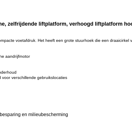
e, zelfrijdende liftplatform, verhoogd liftplatform ho
compacte voetafdruk. Het heeft een grote stuurhoek die een draaicirkel va
che aandrijfmotor
onderhoud
 voor verschillende gebruikslocaties
iebesparing en milieubescherming