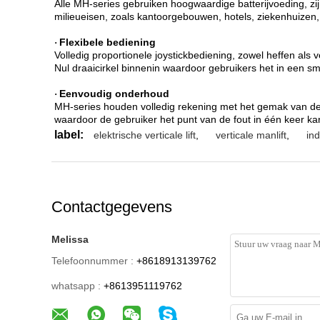
Alle MH-series gebruiken hoogwaardige batterijvoeding, zij
milieueisen, zoals kantoorgebouwen, hotels, ziekenhuizen,
Flexibele bediening
·
Volledig proportionele joystickbediening, zowel heffen als
Nul draaicirkel binnenin waardoor gebruikers het in een 
Eenvoudig onderhoud
·
MH-series houden volledig rekening met het gemak van de g
waardoor de gebruiker het punt van de fout in één keer k
label:
elektrische verticale lift
,
verticale manlift
,
ind
Contactgegevens
Melissa
Telefoonnummer :
+8618913139762
whatsapp :
+8613951119762