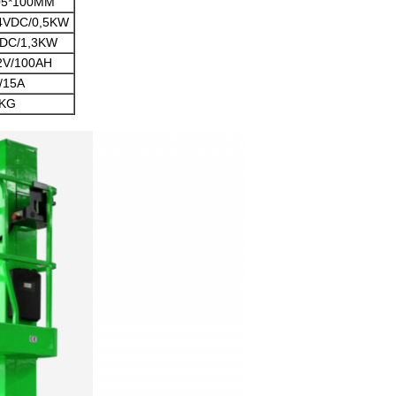
05*100MM
4VDC/0,5KW
DC/1,3KW
2V/100AH
/15A
0KG