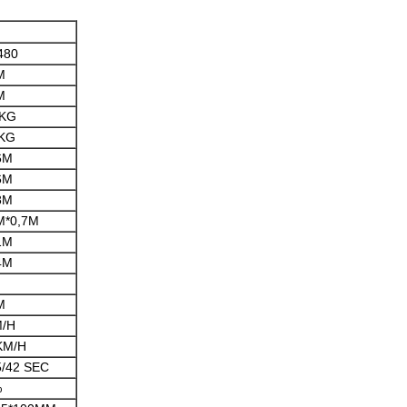
480
M
M
7KG
KG
6M
6M
8M
M*0,7M
1M
4M
M
/H
KM/H
5/42 SEC
%