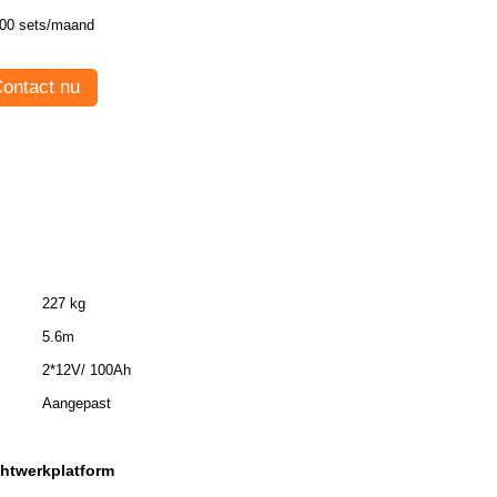
00 sets/maand
ontact nu
227 kg
5.6m
2*12V/ 100Ah
Aangepast
htwerkplatform