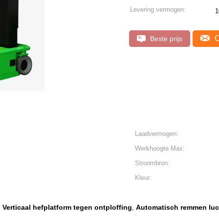
Levering vermogen:
1
C
Beste prijs
Laadvermogen:
Werkhoogte Max:
Stroombron:
Kleur:
Verticaal hefplatform tegen ontploffing
Automatisch remmen luc
,
,