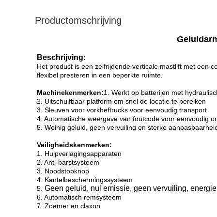
Productomschrijving
Geluidarm
Beschrijving:
Het p
roduct is een zelfrijdende verticale mastlift met een 
flexibel presteren in een beperkte ruimte.
Machinekenmerken:
1. Werkt op batterijen met hydraulis
2. Uitschuifbaar platform om snel de locatie te bereiken
3. Sleuven voor vorkheftrucks voor eenvoudig transport
4. Automatische weergave van foutcode voor eenvoudig 
5. Weinig geluid, geen vervuiling en sterke aanpasbaarheid
Veiligheidskenmerken:
1. Hulpverlagingsapparaten
2. Anti-barstsysteem
3. Noodstopknop
4. Kantelbeschermingssysteem
Geen geluid, nul emissie, geen vervuiling, energ
5.
6. Automatisch remsysteem
7. Zoemer en claxon