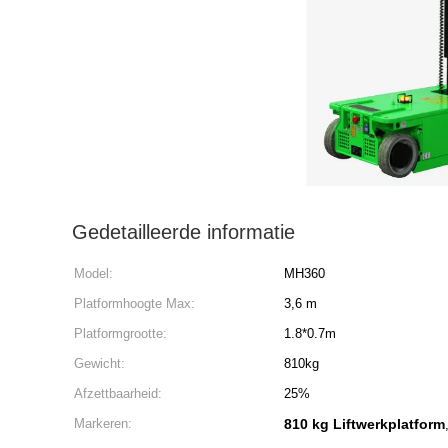
Gedetailleerde informatie
Model:
MH360
Platformhoogte Max:
3,6 m
Platformgrootte:
1.8*0.7m
Gewicht:
810kg
Afzettbaarheid:
25%
Markeren:
810 kg Liftwerkplatform