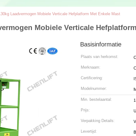
30kg Laadvermogen Mobiele Verticale Hefplatform Met Enkele Mast
ermogen Mobiele Verticale Hefplatform
Basisinformatie
Plaats van herkomst:
Merknaam:
C
Certificering:
I
Modelnummer:
M
Min. bestelaantal:
1
Prijs:
U
Verpakking Details:
V
Levertijd:
B