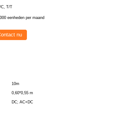
/C, T/T
000 eenheden per maand
ontact nu
10m
0,60*0,55 m
DC; AC+DC