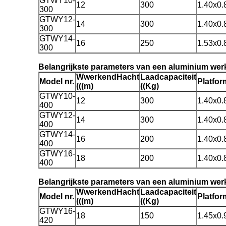
GTWY10-
12
300
1.40x0.
300
GTWY12-
14
300
1.40x0.
300
GTWY14-
16
250
1.53x0.
300
Belangrijkste parameters van een aluminium werk
W
werkend
H
acht
Laadcapaciteit
Model nr.
Platfor
(((m)
((Kg)
GTWY10-
12
300
1.40x0.
400
GTWY12-
14
300
1.40x0.
400
GTWY14-
16
200
1.40x0.
400
GTWY16-
18
200
1.40x0.
400
Belangrijkste parameters van een aluminium wer
W
werkend
H
acht
Laadcapaciteit
Model nr.
Platfor
(((m)
((Kg)
GTWY16-
18
150
1.45x0.
420