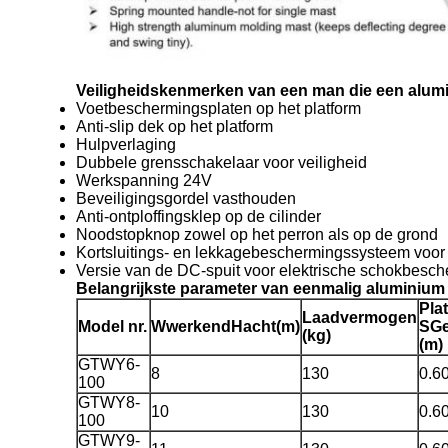
Veiligheidskenmerken van een man die een alumi
Voetbeschermingsplaten op het platform
Anti-slip dek op het platform
Hulpverlaging
Dubbele grensschakelaar voor veiligheid
Werkspanning 24V
Beveiligingsgordel vasthouden
Anti-ontploffingsklep op de cilinder
Noodstopknop zowel op het perron als op de grond
Kortsluitings- en lekkagebeschermingssysteem voor
Versie van de DC-spuit voor elektrische schokbesc
Belangrijkste parameter van eenmalig aluminium
Pla
Laadvermogen
Model nr.
W
werkend
H
acht
(m)
S
Ge
(kg)
(m)
GTWY6-
8
130
0.6
100
GTWY8-
10
130
0.6
100
GTWY9-