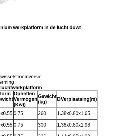
nium werkplatform in de lucht duwt
 wisselstroomversie
herming
 luchtwerkplatform
tform
Opheffen
Gewicht
wicht
Vermogen
D
Verplaatsing
(m)
(kg)
(Kw)
)
0x0.55
0.75
260
1.38x0.80x1.65
0x0.55
0.75
300
1.38x0.80x1.98