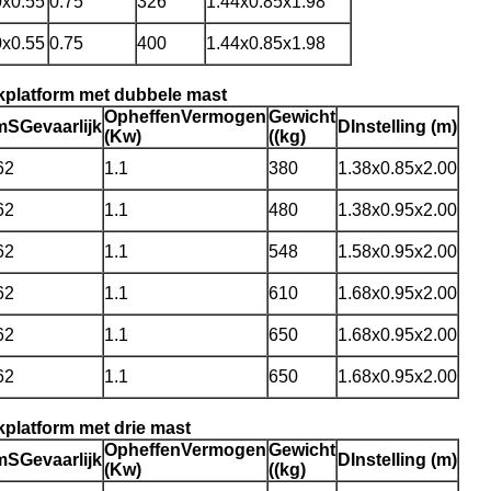
0x0.55
0.75
326
1.44x0.85x1.98
0x0.55
0.75
400
1.44x0.85x1.98
kplatform met dubbele mast
Opheffen
Vermogen
Gewicht
m
S
Gevaarlijk
D
Instelling (m)
(Kw)
((kg)
62
1.1
380
1.38x0.85x2.00
62
1.1
480
1.38x0.95x2.00
62
1.1
548
1.58x0.95x2.00
62
1.1
610
1.68x0.95x2.00
62
1.1
650
1.68x0.95x2.00
62
1.1
650
1.68x0.95x2.00
platform met drie mast
Opheffen
Vermogen
Gewicht
m
S
Gevaarlijk
D
Instelling (m)
(Kw)
((kg)