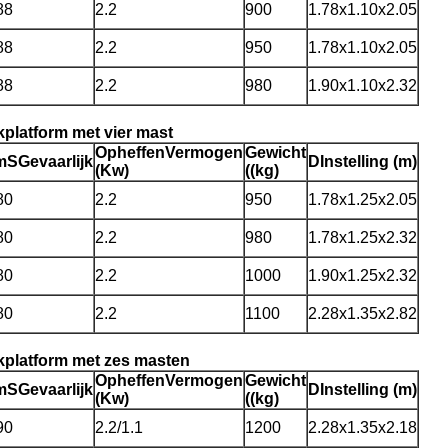
88
2.2
900
1.78x1.10x2.05
88
2.2
950
1.78x1.10x2.05
88
2.2
980
1.90x1.10x2.32
platform met vier mast
Opheffen
Vermogen
Gewicht
m
S
Gevaarlijk
D
Instelling (m)
(Kw)
((kg)
80
2.2
950
1.78x1.25x2.05
80
2.2
980
1.78x1.25x2.32
80
2.2
1000
1.90x1.25x2.32
80
2.2
1100
2.28x1.35x2.82
kplatform met zes masten
Opheffen
Vermogen
Gewicht
m
S
Gevaarlijk
D
Instelling (m)
(Kw)
((kg)
90
2.2/1.1
1200
2.28x1.35x2.18