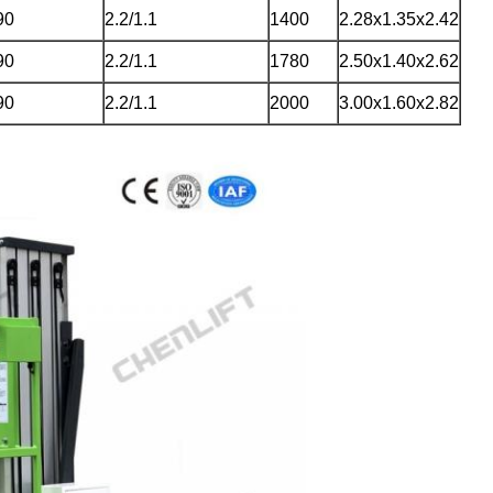
90
2.2/1.1
1400
2.28x1.35x2.42
90
2.2/1.1
1780
2.50x1.40x2.62
90
2.2/1.1
2000
3.00x1.60x2.82