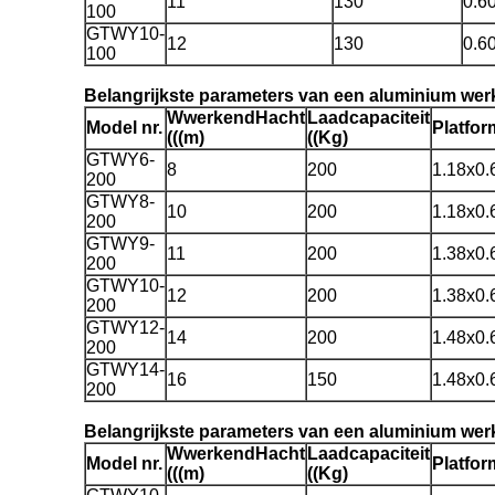
11
130
0.6
100
GTWY10-
12
130
0.6
100
Belangrijkste parameters van een aluminium wer
W
werkend
H
acht
Laadcapaciteit
Model nr.
Platfor
(((m)
((Kg)
GTWY6-
8
200
1.18x0.
200
GTWY8-
10
200
1.18x0.
200
GTWY9-
11
200
1.38x0.
200
GTWY10-
12
200
1.38x0.
200
GTWY12-
14
200
1.48x0.
200
GTWY14-
16
150
1.48x0.
200
Belangrijkste parameters van een aluminium werk
W
werkend
H
acht
Laadcapaciteit
Model nr.
Platfor
(((m)
((Kg)