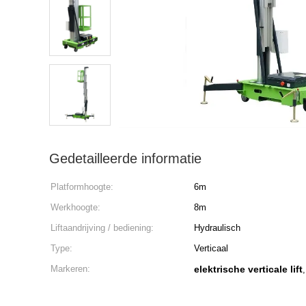
Gedetailleerde informatie
Platformhoogte:
6m
Werkhoogte:
8m
Liftaandrijving / bediening:
Hydraulisch
Type:
Verticaal
Markeren:
elektrische verticale lift