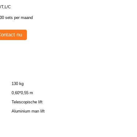
/T,L/C
00 sets per maand
ontact nu
130 kg
0,60*0,55 m
Telescopische lift
Aluminium man lift