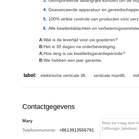
Geïmporteerde belangrijke kunsten om de hog
Geavanceerde apparatuur en gereedschappen 
100% strikte controle van producten vóór ver
Alle kwaliteitsklachten en verbeteringsvereisten
A:
Wat is de levertijd voor uw goederen?
B:
Het is 30 dagen na orderbevestiging.
A:
Hoe lang is uw kwaliteitsgarantieperiode?
B:
We hebben een jaar garantie.
label:
elektrische verticale lift
,
verticale manlift
,
ind
Contactgegevens
Mary
Telefoonnummer :
+8613913556791