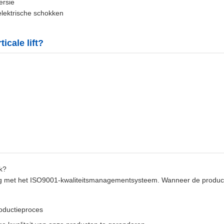
ersie
lektrische schokken
cale lift?
ek?
ing met het ISO9001-kwaliteitsmanagementsysteem. Wanneer de producten
roductieproces